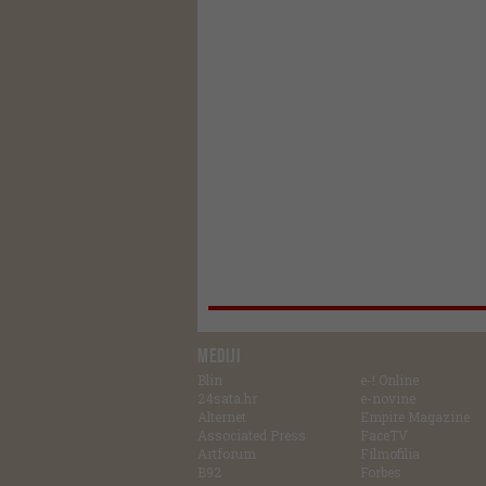
MEDIJI
Blin
e-! Online
24sata.hr
e-novine
Alternet
Empire Magazine
Associated Press
FaceTV
Artforum
Filmofilia
B92
Forbes