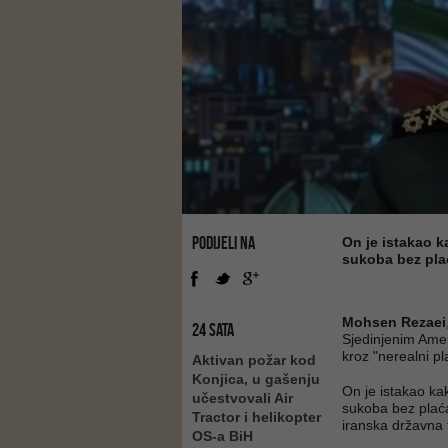
PODIJELI NA
On je istakao 
sukoba bez pla
Mohsen Rezaei
24 SATA
Sjedinjenim Ame
kroz "nerealni pl
Aktivan požar kod
Konjica, u gašenju
On je istakao ka
učestvovali Air
sukoba bez plaća
Tractor i helikopter
iranska državna t
OS-a BiH