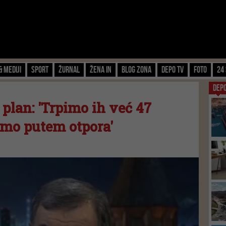
& Mediji
Sport
Žurnal
Žena IN
Blog zona
Depo TV
FOTO
24 
DEP
 plan: 'Trpimo ih već 47
emo putem otpora'