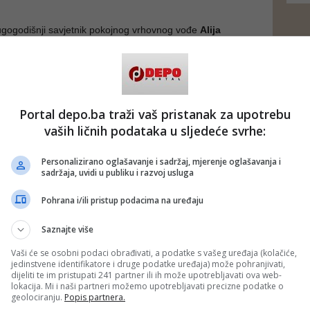
dugogodišnji savjetnik pokojnog vrhovnog vođe
Alija
orio je o američkom prijedlogu od 14 tačaka koji je
o posrednika dostavio Iranu.
čke Države žele da mirovni plan postavi osnovu za
i se ponovo otvorio strateški važan pomorski prolaz i
Portal depo.ba traži vaš pristanak za upotrebu
io da svaki prihvatljiv ishod pregovora između Teherana i
vaših ličnih podataka u sljedeće svrhe:
 uključivati opipljivu korist, a ne samo prazne geste,
ovim riječima, SAD pokušavaju ponuditi.
Personalizirano oglašavanje i sadržaj, mjerenje oglašavanja i
sadržaja, uvidi u publiku i razvoj usluga
7 godina i nastavit ćemo putem otpora", poručio je Rezaei.
dg)
Pohrana i/ili pristup podacima na uređaju
 putem društvenih mreža
Twitter
i
Facebook
Saznajte više
Vaši će se osobni podaci obrađivati, a podatke s vašeg uređaja (kolačiće,
jedinstvene identifikatore i druge podatke uređaja) može pohranjivati,
dijeliti te im pristupati 241 partner ili ih može upotrebljavati ova web-
lokacija. Mi i naši partneri možemo upotrebljavati precizne podatke o
geolociranju.
Popis partnera.