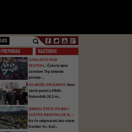
SATA
O PREPORUKA
NAJČITANIJE
SARAJEVO FILM
FESTIVAL:
Četvrto ljeto
zaredom Trg slobode
postaje ...
KO MOŽE APLICIRATI:
Novi
Javni pozivi u FBiH:
Rekordnih 20,3 m...
IZMEĐU ŠTETE PO BIH I
ZAŠTITE REPUTACIJE B...:
Ko će odgovarati ako stane
Koridor Vc: Kaž...