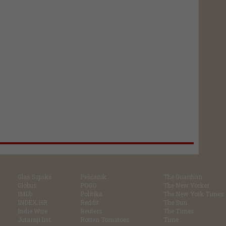
Glas Srpske
Pešćanik
The Guardian
Globus
POGO
The New Yorker
IMDb
Politika
The New York Times
INDEX.HR
Reddit
The Sun
Indie Wire
Reuters
The Times
Jutarnji list
Rotten Tomatoes
Time