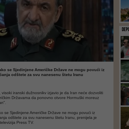
DEP
kako se Sjedinjene Američke Države ne mogu povući iz
ćanja odštete za svu nanesenu štetu Iranu
, visoki iranski dužnosnikv izjavio je da Iran neće dozvoliti
ričkim Državama da ponovno otvore Hormuški moreuz
an".
ko se Sjedinjene Američke Države ne mogu povući iz
nja odštete za svu nanesenu štetu Iranu, prenijela je
elevizija Press TV.