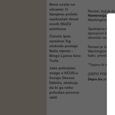
Nova vozila na
ulicama: U
Rezaei, koji je 
Sarajevu počelo
Hameneija
, gov
saobraćati deset
Washington prek
novih ISUZU
autobusa
Sjedinjene Ameri
sporazum kojim b
Četvrto ljeto
okončao sukob.
zaredom Trg
slobode postaje
Rezaei je naglas
Naše mjesto -
Washingtona mora
kako, prema njeg
Bingo Ljetno kino
Tuzla
"Trpimo ih već 4
Jake policijske
snage u KCUS-u
(DEPO PORTAL/
čuvaju Davora
Depo.ba
pratite
Dabića, strahuju
da bi ga neko
pokušao ponovo
ubiti