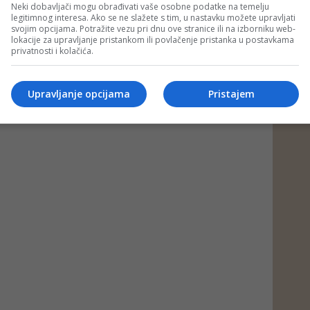
Neki dobavljači mogu obrađivati vaše osobne podatke na temelju
legitimnog interesa. Ako se ne slažete s tim, u nastavku možete upravljati
svojim opcijama. Potražite vezu pri dnu ove stranice ili na izborniku web-
lokacije za upravljanje pristankom ili povlačenje pristanka u postavkama
privatnosti i kolačića.
Upravljanje opcijama
Pristajem