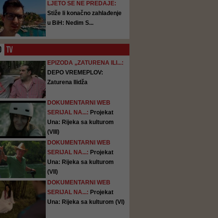
LJETO SE NE PREDAJE:
Stiže li konačno zahlađenje
u BiH: Nedim S...
O
TV
EPIZODA „ZATURENA ILI...:
DEPO VREMEPLOV:
Zaturena Ilidža
DOKUMENTARNI WEB
SERIJAL NA...:
Projekat
Una: Rijeka sa kulturom
(VIII)
DOKUMENTARNI WEB
SERIJAL NA...:
Projekat
Una: Rijeka sa kulturom
(VII)
DOKUMENTARNI WEB
SERIJAL NA...:
Projekat
Una: Rijeka sa kulturom (VI)