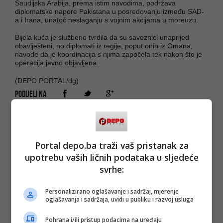
Saudijska Arabija, prema istim navodima, podržava
diplomatske napore Pakistana u posredovanju između SAD-
a i Irana, unatoč neslaganju s vojnim akcijama u moreuzu.
Bijela kuća je službeno tvrdila da su saveznici unaprijed
obaviješteni, no diplomati iz regije, poput onih iz Omana,
navode da je koordinacija s njima započela tek nakon što je
operacija javno objavljena.
(DEPO PORTAL/dg)
PODIJELI NA
Depo.ba
pratite putem društvenih mreža
Twitter
i
Facebook
Portal depo.ba traži vaš pristanak za
upotrebu vaših ličnih podataka u sljedeće
svrhe:
Personalizirano oglašavanje i sadržaj, mjerenje
oglašavanja i sadržaja, uvidi u publiku i razvoj usluga
Pohrana i/ili pristup podacima na uređaju