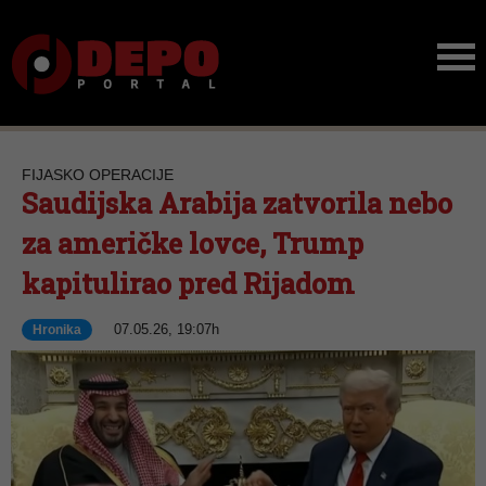
FIJASKO OPERACIJE
Saudijska Arabija zatvorila nebo
za američke lovce, Trump
kapitulirao pred Rijadom
07.05.26, 19:07h
Hronika