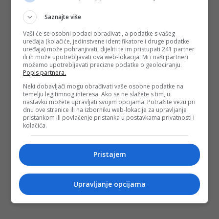
Saznajte više
Vaši će se osobni podaci obrađivati, a podatke s vašeg
uređaja (kolačiće, jedinstvene identifikatore i druge podatke
uređaja) može pohranjivati, dijeliti te im pristupati 241 partner
ili ih može upotrebljavati ova web-lokacija. Mi i naši partneri
možemo upotrebljavati precizne podatke o geolociranju.
Popis partnera.
Neki dobavljači mogu obrađivati vaše osobne podatke na
temelju legitimnog interesa. Ako se ne slažete s tim, u
nastavku možete upravljati svojim opcijama. Potražite vezu pri
dnu ove stranice ili na izborniku web-lokacije za upravljanje
pristankom ili povlačenje pristanka u postavkama privatnosti i
kolačića.
Pristajem
Upravljanje opcijama