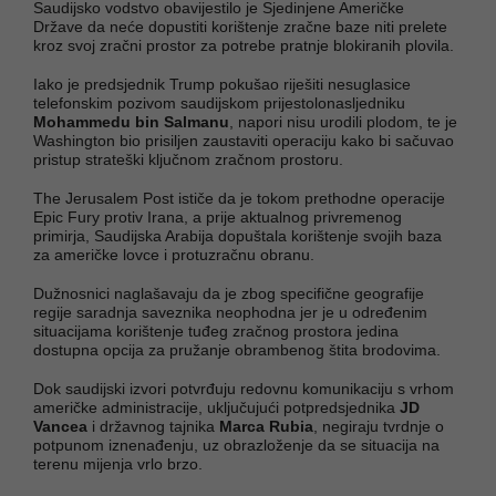
Saudijsko vodstvo obavijestilo je Sjedinjene Američke
Države da neće dopustiti korištenje zračne baze niti prelete
kroz svoj zračni prostor za potrebe pratnje blokiranih plovila.
Iako je predsjednik Trump pokušao riješiti nesuglasice
telefonskim pozivom saudijskom prijestolonasljedniku
Mohammedu bin Salmanu
, napori nisu urodili plodom, te je
Washington bio prisiljen zaustaviti operaciju kako bi sačuvao
pristup strateški ključnom zračnom prostoru.
The Jerusalem Post ističe da je tokom prethodne operacije
Epic Fury protiv Irana, a prije aktualnog privremenog
primirja, Saudijska Arabija dopuštala korištenje svojih baza
za američke lovce i protuzračnu obranu.
Dužnosnici naglašavaju da je zbog specifične geografije
regije saradnja saveznika neophodna jer je u određenim
situacijama korištenje tuđeg zračnog prostora jedina
dostupna opcija za pružanje obrambenog štita brodovima.
Dok saudijski izvori potvrđuju redovnu komunikaciju s vrhom
američke administracije, uključujući potpredsjednika
JD
Vancea
i državnog tajnika
Marca Rubia
, negiraju tvrdnje o
potpunom iznenađenju, uz obrazloženje da se situacija na
terenu mijenja vrlo brzo.