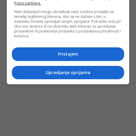
Popis partnera.
Neki dobavljači mogu obrađivati vaše osobne podatke na
temelju legitimnog interesa. Ako se ne slažete s tim, u
nastavku možete upravljati svojim opcijama. Potražite vezu pri
dnu ove stranice ili na izborniku web-lokacije za upravljanje
pristankom ili povlačenje pristanka u postavkama privatnosti i
kolačića.
Pristajem
Upravljanje opcijama