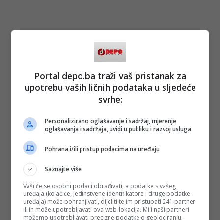
Portal depo.ba traži vaš pristanak za
upotrebu vaših ličnih podataka u sljedeće
svrhe:
Personalizirano oglašavanje i sadržaj, mjerenje
oglašavanja i sadržaja, uvidi u publiku i razvoj usluga
Pohrana i/ili pristup podacima na uređaju
Saznajte više
Vaši će se osobni podaci obrađivati, a podatke s vašeg
uređaja (kolačiće, jedinstvene identifikatore i druge podatke
uređaja) može pohranjivati, dijeliti te im pristupati 241 partner
ili ih može upotrebljavati ova web-lokacija. Mi i naši partneri
možemo upotrebljavati precizne podatke o geolociranju.