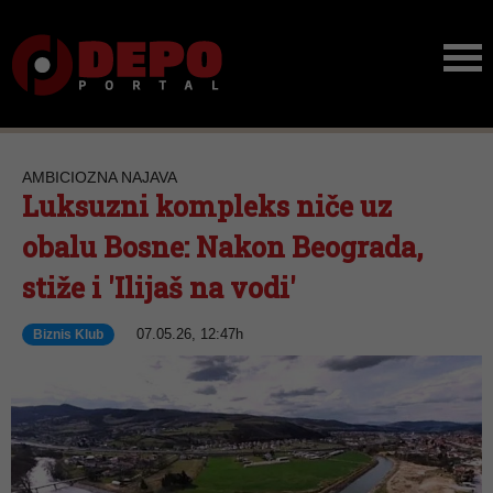
AMBICIOZNA NAJAVA
Luksuzni kompleks niče uz
obalu Bosne: Nakon Beograda,
stiže i 'Ilijaš na vodi'
07.05.26, 12:47h
Biznis Klub