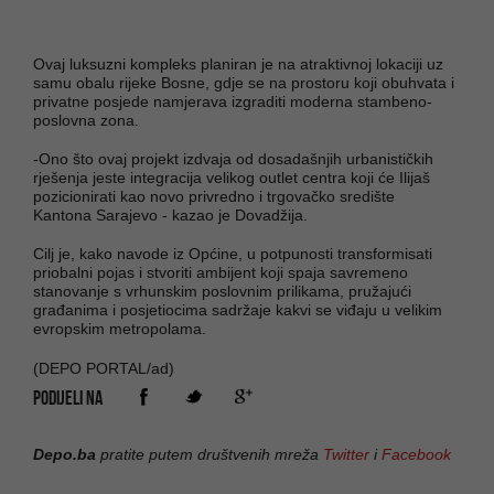
Ovaj luksuzni kompleks planiran je na atraktivnoj lokaciji uz
samu obalu rijeke Bosne, gdje se na prostoru koji obuhvata i
privatne posjede namjerava izgraditi moderna stambeno-
poslovna zona.
-Ono što ovaj projekt izdvaja od dosadašnjih urbanističkih
rješenja jeste integracija velikog outlet centra koji će Ilijaš
pozicionirati kao novo privredno i trgovačko središte
Kantona Sarajevo - kazao je Dovadžija.
Cilj je, kako navode iz Općine, u potpunosti transformisati
priobalni pojas i stvoriti ambijent koji spaja savremeno
stanovanje s vrhunskim poslovnim prilikama, pružajući
građanima i posjetiocima sadržaje kakvi se viđaju u velikim
evropskim metropolama.
(DEPO PORTAL/ad)
PODIJELI NA
Depo.ba
pratite putem društvenih mreža
Twitter
i
Facebook