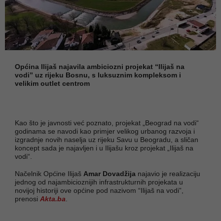
Općina Ilijaš najavila ambiciozni projekat “Ilijaš na
vodi” uz rijeku Bosnu, s luksuznim kompleksom i
velikim outlet centrom
Kao što je javnosti već poznato, projekat „Beograd na vodi“
godinama se navodi kao primjer velikog urbanog razvoja i
izgradnje novih naselja uz rijeku Savu u Beogradu, a sličan
koncept sada je najavljen i u Ilijašu kroz projekat „Ilijaš na
vodi“.
Načelnik Općine Ilijaš
Amar Dovadžija
najavio je realizaciju
jednog od najambicioznijih infrastrukturnih projekata u
novijoj historiji ove općine pod nazivom “Ilijaš na vodi”,
prenosi
Akta.ba
.