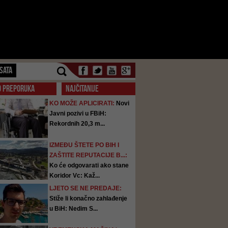
SATA
O PREPORUKA
NAJČITANIJE
KO MOŽE APLICIRATI:
Novi
Javni pozivi u FBiH:
Rekordnih 20,3 m...
IZMEĐU ŠTETE PO BIH I
ZAŠTITE REPUTACIJE B...:
Ko će odgovarati ako stane
Koridor Vc: Kaž...
LJETO SE NE PREDAJE:
Stiže li konačno zahlađenje
u BiH: Nedim S...