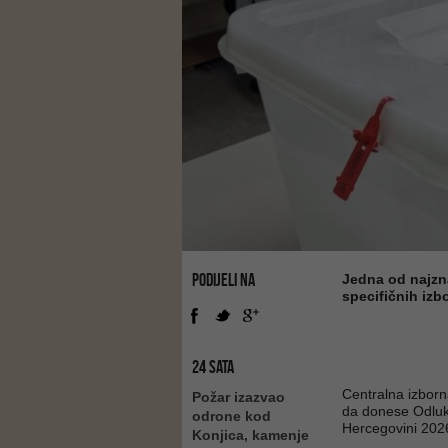
PODIJELI NA
Jedna od najzn
specifičnih izb
24 SATA
Centralna izborn
Požar izazvao
da donese Odluku
odrone kod
Hercegovini 202
Konjica, kamenje