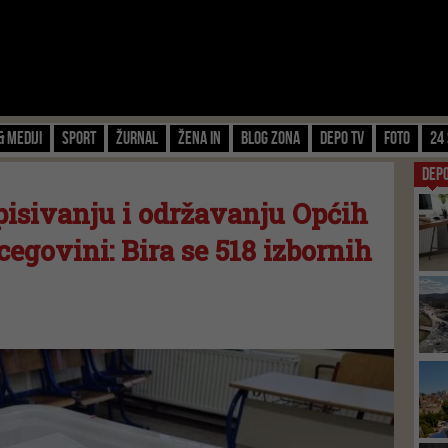
& Mediji
Sport
Žurnal
Žena IN
Blog zona
Depo TV
FOTO
24 
DEP
pisivanju i održavanju Općih
cegovini: Bira se 518 izbornih