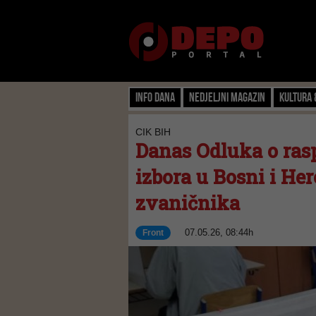
Info dana
Nedjeljni magazin
Kultura 
CIK BIH
Danas Odluka o ras
izbora u Bosni i Her
zvaničnika
07.05.26, 08:44h
Front