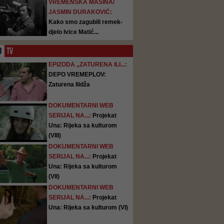
VREMENSKA MAŠINA/
JASMIN DURAKOVIĆ:
Kako smo zagubili remek-
djelo Ivice Matić...
O
TV
EPIZODA „ZATURENA ILI...:
DEPO VREMEPLOV:
Zaturena Ilidža
DOKUMENTARNI WEB
SERIJAL NA...:
Projekat
Una: Rijeka sa kulturom
(VIII)
DOKUMENTARNI WEB
SERIJAL NA...:
Projekat
Una: Rijeka sa kulturom
(VII)
DOKUMENTARNI WEB
SERIJAL NA...:
Projekat
Una: Rijeka sa kulturom (VI)