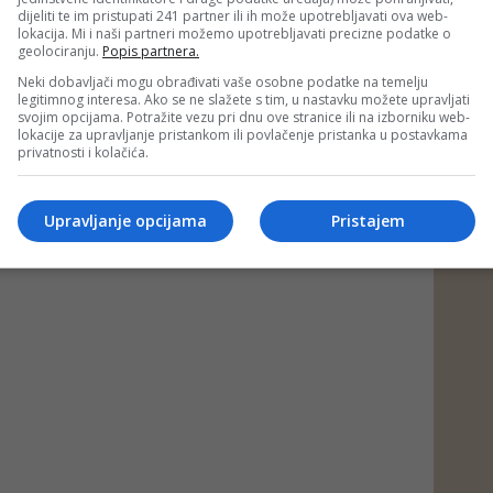
dijeliti te im pristupati 241 partner ili ih može upotrebljavati ova web-
lokacija. Mi i naši partneri možemo upotrebljavati precizne podatke o
geolociranju.
Popis partnera.
Neki dobavljači mogu obrađivati vaše osobne podatke na temelju
legitimnog interesa. Ako se ne slažete s tim, u nastavku možete upravljati
svojim opcijama. Potražite vezu pri dnu ove stranice ili na izborniku web-
lokacije za upravljanje pristankom ili povlačenje pristanka u postavkama
privatnosti i kolačića.
Upravljanje opcijama
Pristajem