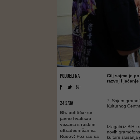
PODIJELI NA
Cilj sajma je p
razvoj i jačanj
7. Sajam gramofo
24 SATA
Kulturnog Centra
Bh. političar se
javno hvalisao
vezama s ruskim
Izlagači iz BiH i
ultradesničarima
novih gramofonsk
Rusov: Pozirao sa
kulture slušanja