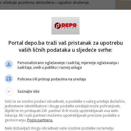
e očekuje pozitivna atmosfera i ugodno druženje.
.
 će se održati tradicionalni vinyl party u listening baru
a 5, a za dobro raspoloženje će biti zaduženi Late Echo &
 dub/reggae tonove sa gramofonskih ploča.
Portal depo.ba traži vaš pristanak za upotrebu
au)
vaših ličnih podataka u sljedeće svrhe:
 putem društvenih mreža
Twitter
i
Facebook
Personalizirano oglašavanje i sadržaj, mjerenje oglašavanja i
sadržaja, uvidi u publiku i razvoj usluga
Pohrana i/ili pristup podacima na uređaju
Saznajte više
Vaši će se osobni podaci obrađivati, a podatke s vašeg uređaja (kolačiće,
jedinstvene identifikatore i druge podatke uređaja) može pohranjivati,
dijeliti te im pristupati 241 partner ili ih može upotrebljavati ova web-
lokacija. Mi i naši partneri možemo upotrebljavati precizne podatke o
geolociranju.
Popis partnera.
Neki dobavljači mogu obrađivati vaše osobne podatke na temelju