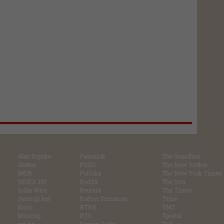
Glas Srpske
Pešćanik
The Guardian
Globus
POGO
The New Yorker
IMDb
Politika
The New York Times
INDEX.HR
Reddit
The Sun
Indie Wire
Reuters
The Times
Jutarnji list
Rotten Tomatoes
Time
Kurir
RTRS
TMZ
Miniclip
RTS
Tportal