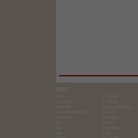
MEDIJI
Blin
e-! Online
24sata.hr
e-novine
Alternet
Empire Magazine
Associated Press
FaceTV
Artforum
Filmofilia
B92
Forbes
BBC
Fox News
Blic
FTV