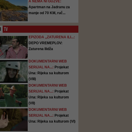
A NEMA NI GUŽVE:
Apartman na Jadranu za
manje od 70 KM, ruč...
O
TV
EPIZODA „ZATURENA ILI...:
DEPO VREMEPLOV:
Zaturena Ilidža
DOKUMENTARNI WEB
SERIJAL NA...:
Projekat
Una: Rijeka sa kulturom
(VIII)
DOKUMENTARNI WEB
SERIJAL NA...:
Projekat
Una: Rijeka sa kulturom
(VII)
DOKUMENTARNI WEB
SERIJAL NA...:
Projekat
Una: Rijeka sa kulturom (VI)