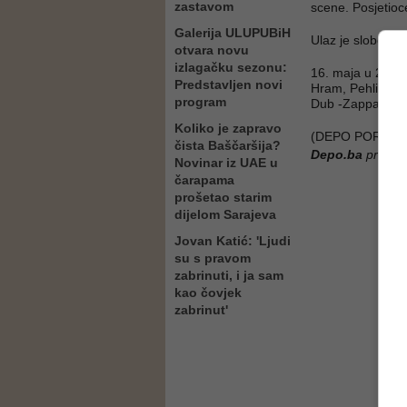
zastavom
scene. Posjetioc
Galerija ULUPUBiH
Ulaz je slobodan
otvara novu
izlagačku sezonu:
16. maja u 21.00h
Predstavljen novi
Hram, Pehlivanuš
program
Dub -Zappah, uz
Koliko je zapravo
(DEPO PORTAL/
čista Baščaršija?
Depo.ba
pratite
Novinar iz UAE u
čarapama
prošetao starim
dijelom Sarajeva
Jovan Katić: 'Ljudi
su s pravom
zabrinuti, i ja sam
kao čovjek
zabrinut'