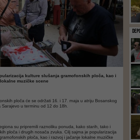
DEP
opularizacija kulture slušanja gramofonskih ploča, kao i
e lokalne muzičke scene
nskih ploča će se održati 16. i 17. maja u atriju Bosanskog
 Sarajevo u terminu od 12 do 18h.
 regiona su pripremili raznoliku ponuda, kako starih, tako i
ih ploča i drugih nosača zvuka. Cilj sajma je popularizacija
 gramofonskih ploča, kao i razvoj i jačanje lokalne muzičke