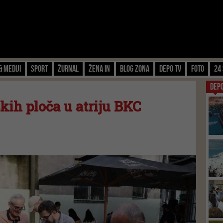
& Mediji
Sport
Žurnal
Žena IN
Blog zona
Depo TV
FOTO
24 
DEP
kih ploča u atriju BKC