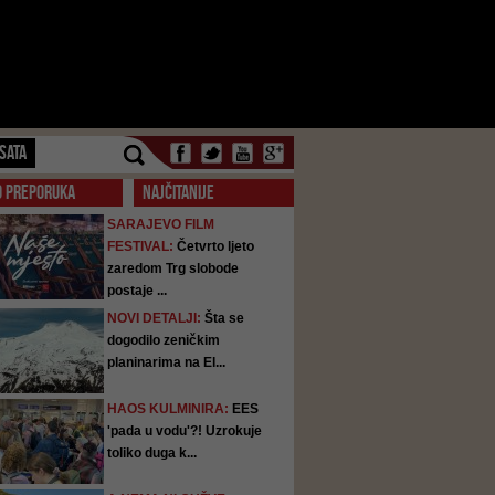
SATA
O PREPORUKA
NAJČITANIJE
SARAJEVO FILM
FESTIVAL:
Četvrto ljeto
zaredom Trg slobode
postaje ...
NOVI DETALJI:
Šta se
dogodilo zeničkim
planinarima na El...
HAOS KULMINIRA:
EES
'pada u vodu'?! Uzrokuje
toliko duga k...