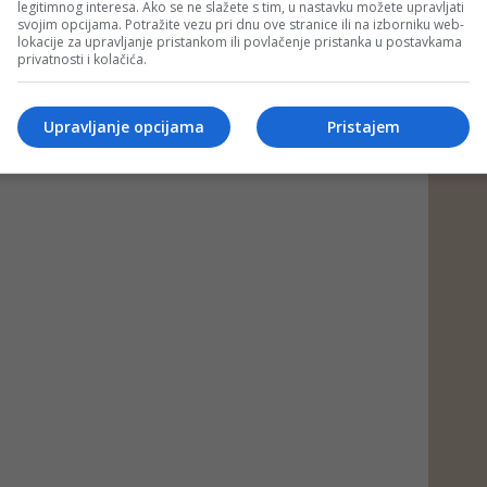
legitimnog interesa. Ako se ne slažete s tim, u nastavku možete upravljati
svojim opcijama. Potražite vezu pri dnu ove stranice ili na izborniku web-
lokacije za upravljanje pristankom ili povlačenje pristanka u postavkama
privatnosti i kolačića.
Upravljanje opcijama
Pristajem