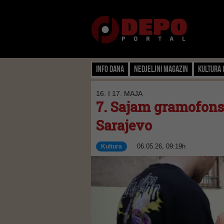
Info dana
Nedjeljni magazin
Kultura 
16. I 17. MAJA
7. Sajam gramofons
Sarajevo
06.05.26, 09:19h
Kultura