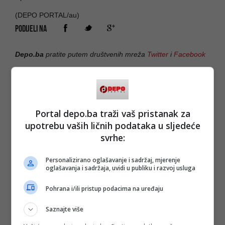
(DEPO PORTAL/au)
PODIJELI NA
Depo.ba
pratite putem društvenih mreža
Twitter
i
Facebook
Portal depo.ba traži vaš pristanak za
upotrebu vaših ličnih podataka u sljedeće
svrhe:
Personalizirano oglašavanje i sadržaj, mjerenje
oglašavanja i sadržaja, uvidi u publiku i razvoj usluga
Pohrana i/ili pristup podacima na uređaju
Saznajte više