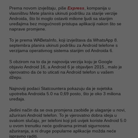
Prema novom izvještaju, piše
Express
, kompanija u
vlasništvu Mete planira ukinuti podršku za starije verzije
Androida, što bi moglo ostaviti milione ljudi sa starijim
uređajima bez mogućnosti pristupa aplikaciji nakon što se
naprave promjene.
To je prema WABetaInfo, koji izvještava da WhatsApp 8.
septembra planira ukinuti podršku za Android telefone s
verzijama operativnog sistema starijim od Androida 6.
S obzirom na to da je najnovija verzija koju je Google
objavio Android 16, a Android 6 je objavljen 2015., malo je
vjerovatno da će to uticati na Android telefon u vašem
džepu.
Najnoviji podaci Statcountera pokazuju da je svjetska
upotreba Androida 5.0 na 0,69 posto, što je oko 3 miliona
uređaja.
Jedini način da se ova promjena zaobiđe je ulaganje u novi,
ažurirani Android telefon. To je vjerovatno dobra ideja u
svakom slučaju, jer telefoni koji još uvijek koriste Android 5.0
u ovom trenutku neće godinama primati sigurnosna
ažuriranja, a ni druge popularne aplikacije možda neće
ispravno raditi.