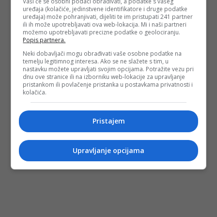
Vaši će se osobni podaci obrađivati, a podatke s vašeg
uređaja (kolačiće, jedinstvene identifikatore i druge podatke
uređaja) može pohranjivati, dijeliti te im pristupati 241 partner
ili ih može upotrebljavati ova web-lokacija. Mi i naši partneri
možemo upotrebljavati precizne podatke o geolociranju.
Popis partnera.
Neki dobavljači mogu obrađivati vaše osobne podatke na
temelju legitimnog interesa. Ako se ne slažete s tim, u
nastavku možete upravljati svojim opcijama. Potražite vezu pri
dnu ove stranice ili na izborniku web-lokacije za upravljanje
pristankom ili povlačenje pristanka u postavkama privatnosti i
kolačića.
Pristajem
Upravljanje opcijama