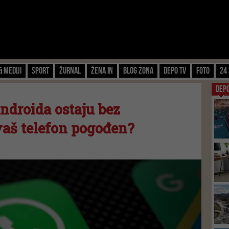
& Mediji
Sport
Žurnal
Žena IN
Blog zona
Depo TV
FOTO
24 
DEP
ndroida ostaju bez
vaš telefon pogođen?