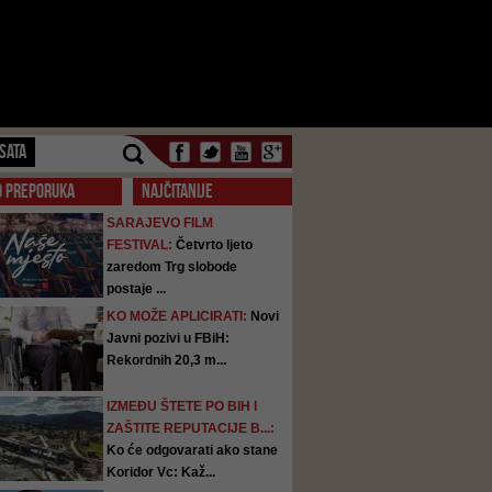
SATA
O PREPORUKA
NAJČITANIJE
SARAJEVO FILM
FESTIVAL:
Četvrto ljeto
zaredom Trg slobode
postaje ...
KO MOŽE APLICIRATI:
Novi
Javni pozivi u FBiH:
Rekordnih 20,3 m...
IZMEĐU ŠTETE PO BIH I
ZAŠTITE REPUTACIJE B...:
Ko će odgovarati ako stane
Koridor Vc: Kaž...