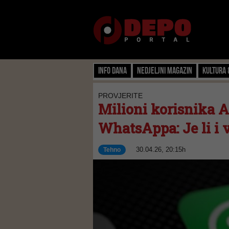
Info dana
Nedjeljni magazin
Kultura 
PROVJERITE
Milioni korisnika A
WhatsAppa: Je li i 
30.04.26, 20:15h
Tehno