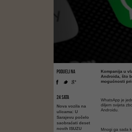
PODIJELI NA
Kompanija u vla
Androida, što b
mogućnosti pri
24 SATA
WhatsApp je jedn
diljem svijeta zb
Nova vozila na
Androidu.
ulicama: U
Sarajevu počelo
saobraćati deset
novih ISUZU
Mnogi ga sada k