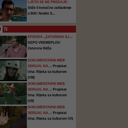
LJETO SE NE PREDAJE:
Stiže li konačno zahlađenje
u BiH: Nedim S...
O
TV
EPIZODA „ZATURENA ILI...:
DEPO VREMEPLOV:
Zaturena Ilidža
DOKUMENTARNI WEB
SERIJAL NA...:
Projekat
Una: Rijeka sa kulturom
(VIII)
DOKUMENTARNI WEB
SERIJAL NA...:
Projekat
Una: Rijeka sa kulturom
(VII)
DOKUMENTARNI WEB
SERIJAL NA...:
Projekat
Una: Rijeka sa kulturom (VI)