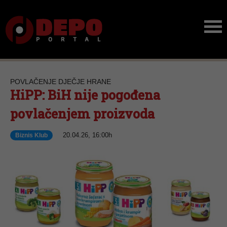
POVLAČENJE DJEČJE HRANE
HiPP: BiH nije pogođena
povlačenjem proizvoda
20.04.26, 16:00h
Biznis Klub