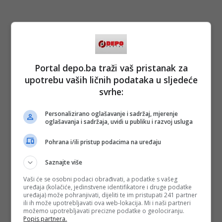
Portal depo.ba traži vaš pristanak za
upotrebu vaših ličnih podataka u sljedeće
svrhe:
Personalizirano oglašavanje i sadržaj, mjerenje
oglašavanja i sadržaja, uvidi u publiku i razvoj usluga
Pohrana i/ili pristup podacima na uređaju
Saznajte više
Vaši će se osobni podaci obrađivati, a podatke s vašeg
uređaja (kolačiće, jedinstvene identifikatore i druge podatke
uređaja) može pohranjivati, dijeliti te im pristupati 241 partner
ili ih može upotrebljavati ova web-lokacija. Mi i naši partneri
možemo upotrebljavati precizne podatke o geolociranju.
Popis partnera.