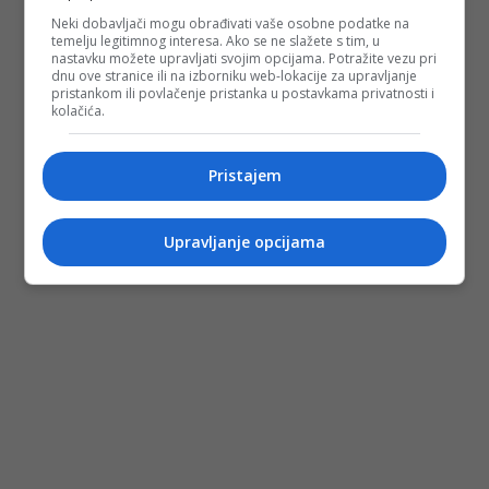
Neki dobavljači mogu obrađivati vaše osobne podatke na
temelju legitimnog interesa. Ako se ne slažete s tim, u
nastavku možete upravljati svojim opcijama. Potražite vezu pri
dnu ove stranice ili na izborniku web-lokacije za upravljanje
pristankom ili povlačenje pristanka u postavkama privatnosti i
kolačića.
Pristajem
Upravljanje opcijama