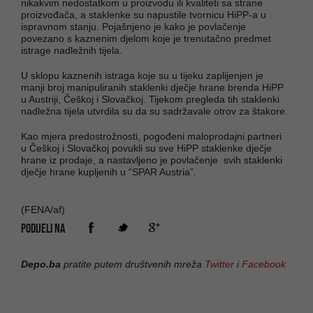
nikakvim nedostatkom u proizvodu ili kvaliteti sa strane
proizvođača, a staklenke su napustile tvornicu HiPP-a u
ispravnom stanju. Pojašnjeno je kako je povlačenje
povezano s kaznenim djelom koje je trenutačno predmet
istrage nadležnih tijela.
U sklopu kaznenih istraga koje su u tijeku zaplijenjen je
manji broj manipuliranih staklenki dječje hrane brenda HiPP
u Austriji, Češkoj i Slovačkoj. Tijekom pregleda tih staklenki
nadležna tijela utvrdila su da su sadržavale otrov za štakore.
Kao mjera predostrožnosti, pogođeni maloprodajni partneri
u Češkoj i Slovačkoj povukli su sve HiPP staklenke dječje
hrane iz prodaje, a nastavljeno je povlačenje svih staklenki
dječje hrane kupljenih u “SPAR Austria”.
(FENA/af)
PODIJELI NA
Depo.ba
pratite putem društvenih mreža
Twitter
i
Facebook