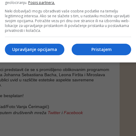
geolociranju.
Popis partnera.
Neki dobavljači mogu obrađivati vaše osobne podatke na temelju
legitimnog interesa. Ako se ne slažete s tim, u nastavku možete upravljati
avlja već večeras novim koncertnim događajem koji donosi
svojim opcijama. Potražite vezu pri dnu ove stranice ili na izborniku web-
n umjetnički izraz. U Umjetničkoj galeriji Bosne i
lokacije za upravljanje pristankom ili povlačenje pristanka u postavkama
četkom u 20:00 sati, nastupit će istaknuti gitarista
Mak
privatnosti i kolačića.
 slovenačkog porijekla sa adresom u Sjedinjenim Američkim
se ubraja među najpriznatije gitariste današnjice, poznat
ičkoj preciznosti, interpretativnoj dubini i širokoj umjetničkoj
ata kako klasični, tako i savremeni repertoar. Njegova
Upravljanje opcijama
Pristajem
era obilježena je brojnim nastupima širom svijeta, ali i s
za prestižnu nagradu Grammy.
ici predstavit će se s promišljeno oblikovanim programom
jela Johanna Sebastiana Bacha, Leona Firšta i Miroslava
ublici uvid u različite estetske aspekte savremene
e.
je besplatan!
d/Foto:Vanja Ćerimagić)
 putem društvenih mreža
Twitter
i
Facebook