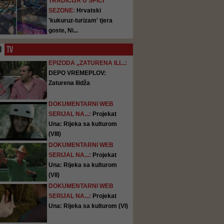
TRADICIJA U ŠPICI
SEZONE:
Hrvatski
'kukuruz-turizam' tjera
goste, Ni...
O
TV
EPIZODA „ZATURENA ILI...:
DEPO VREMEPLOV:
Zaturena Ilidža
DOKUMENTARNI WEB
SERIJAL NA...:
Projekat
Una: Rijeka sa kulturom
(VIII)
DOKUMENTARNI WEB
SERIJAL NA...:
Projekat
Una: Rijeka sa kulturom
(VII)
DOKUMENTARNI WEB
SERIJAL NA...:
Projekat
Una: Rijeka sa kulturom (VI)