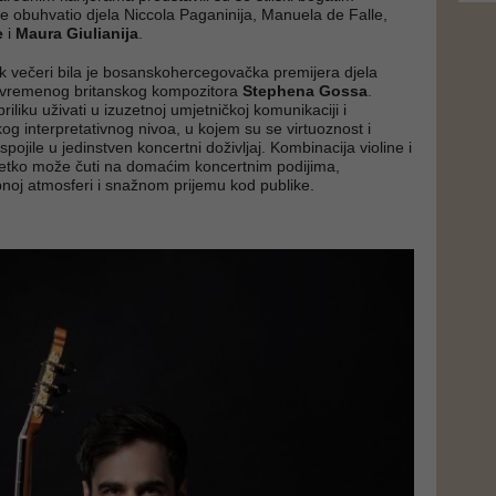
e obuhvatio djela Niccola Paganinija, Manuela de Falle,
e
i
Maura Giulianija
.
 večeri bila je bosanskohercegovačka premijera djela
vremenog britanskog kompozitora
Stephena Gossa
.
priliku uživati u izuzetnoj umjetničkoj komunikaciji i
og interpretativnog nivoa, u kojem su se virtuoznost i
 spojile u jedinstven koncertni doživljaj. Kombinacija violine i
rijetko može čuti na domaćim koncertnim podijima,
bnoj atmosferi i snažnom prijemu kod publike.