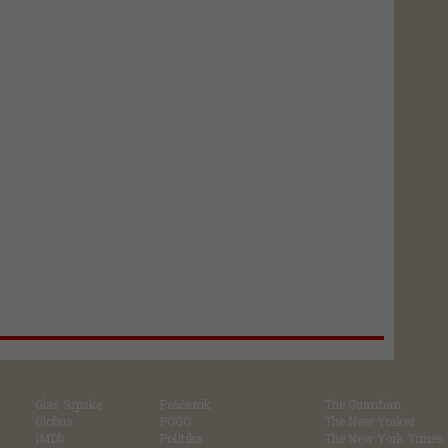
Glas Srpske
Pešćanik
The Guardian
Globus
POGO
The New Yorker
IMDb
Politika
The New York Times