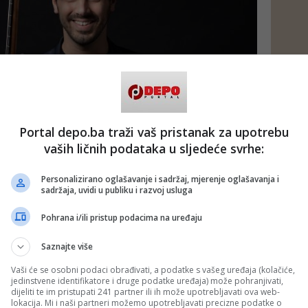
Portal depo.ba traži vaš pristanak za upotrebu
vaših ličnih podataka u sljedeće svrhe:
Personalizirano oglašavanje i sadržaj, mjerenje oglašavanja i
sadržaja, uvidi u publiku i razvoj usluga
Pohrana i/ili pristup podacima na uređaju
Saznajte više
Vaši će se osobni podaci obrađivati, a podatke s vašeg uređaja (kolačiće,
jedinstvene identifikatore i druge podatke uređaja) može pohranjivati,
dijeliti te im pristupati 241 partner ili ih može upotrebljavati ova web-
lokacija. Mi i naši partneri možemo upotrebljavati precizne podatke o