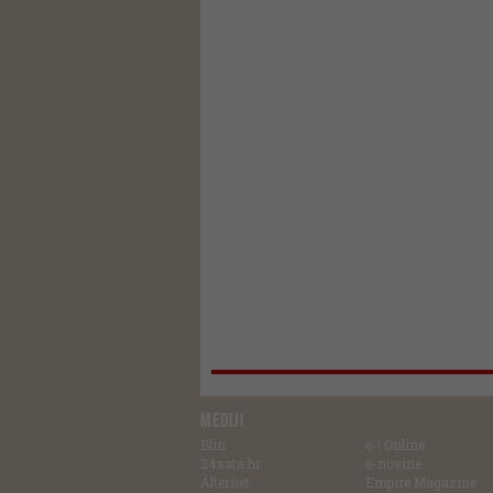
MEDIJI
Blin
e-! Online
24sata.hr
e-novine
Alternet
Empire Magazine