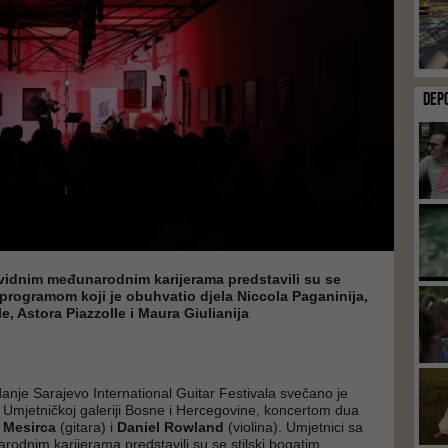
DEP
avidnim međunarodnim karijerama predstavili su se
 programom koji je obuhvatio djela Niccola Paganinija,
e, Astora Piazzolle i Maura Giulianija
danje Sarajevo International Guitar Festivala svečano je
 Umjetničkoj galeriji Bosne i Hercegovine, koncertom dua
 Mesirca
(gitara) i
Daniel Rowland
(violina). Umjetnici sa
odnim karijerama predstavili su se stilski bogatim