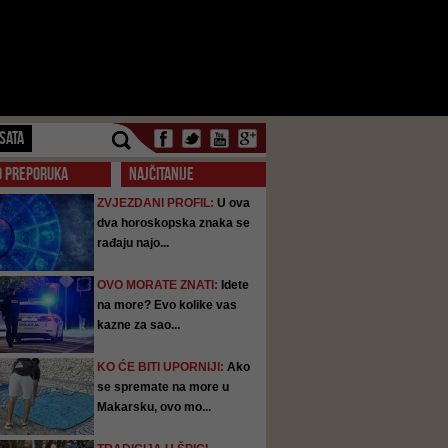
SATA
O PREPORUKA
NAJČITANIJE
ZVJEZDANI PROFIL:
U ova
dva horoskopska znaka se
rađaju najo...
OVO MORATE ZNATI:
Idete
na more? Evo kolike vas
kazne za sao...
KO ĆE BITI UPORNIJI:
Ako
se spremate na more u
Makarsku, ovo mo...