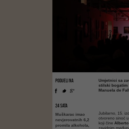
PODIJELI NA
Umjetnici sa z
stilski bogatim
Manuela de Fall
24 SATA
Jubilarno, 15. iz
Muškarac imao
otvoreno sinoć u
nevjerovatnih 6,2
koji čine
Alberto
promila alkohola,
zavidnim međunar