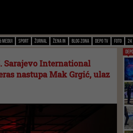
& Mediji
Sport
Žurnal
Žena IN
Blog zona
Depo TV
FOTO
24 
DEP
. Sarajevo International
čeras nastupa Mak Grgić, ulaz