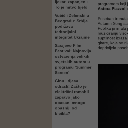
ljekari zapanjeni:
programom koji j
To je mrtvo tijelo
Astora Piazzoll
Vučić i Zelenski u
Poseban trenutak
Beogradu: Srbija
Autumn Song sa
podržava
Publika je imala 
teritorijalni
muziciranju visok
integritet Ukrajine
suptilnost izraza
gitare, koja se 
Sarajevo Film
doprinijela pose
Festival: Najnovija
ostvarenja velikih
svjetskih autora u
programu 'Summer
Screen'
Ginu i djeca i
odrasli: Zašto je
električni romobil
zapravo jako
opasan, mnogo
opasniji od
bicikla?