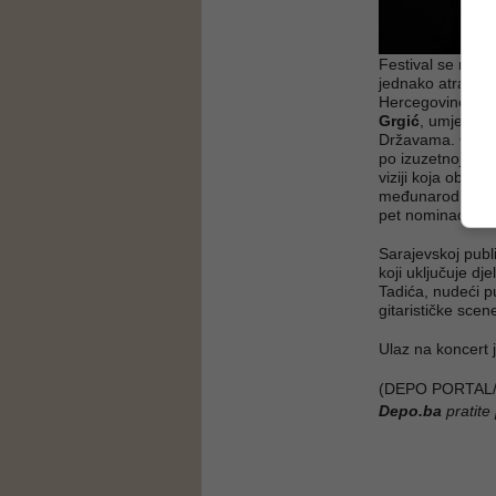
Festival se nast
jednako atraktiva
Hercegovine, s po
Grgić
, umjetnik
Državama. Grgić 
po izuzetnoj tehn
viziji koja obuhv
međunarodna karij
pet nominacija 
Sarajevskoj publ
koji uključuje d
Tadića, nudeći p
gitarističke scen
Ulaz na koncert 
(DEPO PORTAL/a
Depo.ba
pratite