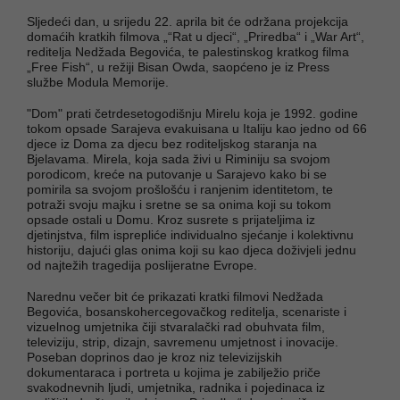
Sljedeći dan, u srijedu 22. aprila bit će održana projekcija
domaćih kratkih filmova „“Rat u djeci“, „Priredba“ i „War Art“,
reditelja Nedžada Begovića, te palestinskog kratkog filma
„Free Fish“, u režiji Bisan Owda, saopćeno je iz Press
službe Modula Memorije.
"Dom" prati četrdesetogodišnju Mirelu koja je 1992. godine
tokom opsade Sarajeva evakuisana u Italiju kao jedno od 66
djece iz Doma za djecu bez roditeljskog staranja na
Bjelavama. Mirela, koja sada živi u Riminiju sa svojom
porodicom, kreće na putovanje u Sarajevo kako bi se
pomirila sa svojom prošlošću i ranjenim identitetom, te
potraži svoju majku i sretne se sa onima koji su tokom
opsade ostali u Domu. Kroz susrete s prijateljima iz
djetinjstva, film isprepliće individualno sjećanje i kolektivnu
historiju, dajući glas onima koji su kao djeca doživjeli jednu
od najtežih tragedija poslijeratne Evrope.
Narednu večer bit će prikazati kratki filmovi Nedžada
Begovića, bosanskohercegovačkog reditelja, scenariste i
vizuelnog umjetnika čiji stvaralački rad obuhvata film,
televiziju, strip, dizajn, savremenu umjetnost i inovacije.
Poseban doprinos dao je kroz niz televizijskih
dokumentaraca i portreta u kojima je zabilježio priče
svakodnevnih ljudi, umjetnika, radnika i pojedinaca iz