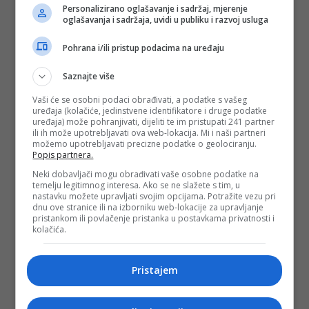
Personalizirano oglašavanje i sadržaj, mjerenje
oglašavanja i sadržaja, uvidi u publiku i razvoj usluga
Pohrana i/ili pristup podacima na uređaju
Saznajte više
Vaši će se osobni podaci obrađivati, a podatke s vašeg
uređaja (kolačiće, jedinstvene identifikatore i druge podatke
uređaja) može pohranjivati, dijeliti te im pristupati 241 partner
ili ih može upotrebljavati ova web-lokacija. Mi i naši partneri
možemo upotrebljavati precizne podatke o geolociranju.
Popis partnera.
Neki dobavljači mogu obrađivati vaše osobne podatke na
temelju legitimnog interesa. Ako se ne slažete s tim, u
nastavku možete upravljati svojim opcijama. Potražite vezu pri
dnu ove stranice ili na izborniku web-lokacije za upravljanje
pristankom ili povlačenje pristanka u postavkama privatnosti i
kolačića.
Pristajem