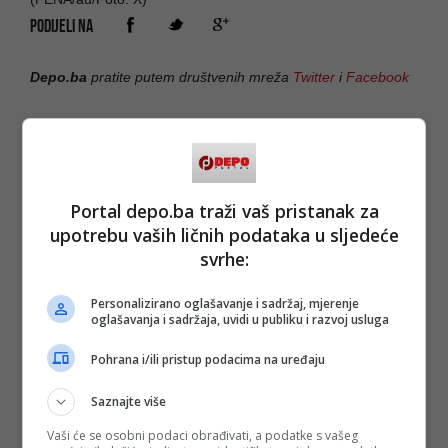
PODIJELI NA
Depo.ba
pratite putem društvenih mreža
Twitter
i
Facebook
Portal depo.ba traži vaš pristanak za
upotrebu vaših ličnih podataka u sljedeće
svrhe:
Personalizirano oglašavanje i sadržaj, mjerenje
oglašavanja i sadržaja, uvidi u publiku i razvoj usluga
Pohrana i/ili pristup podacima na uređaju
Saznajte više
Vaši će se osobni podaci obrađivati, a podatke s vašeg