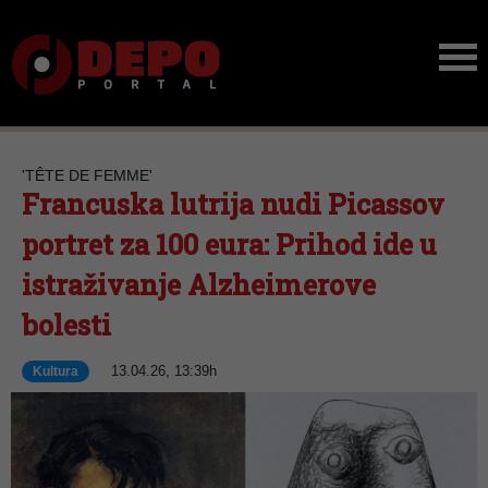
'TÊTE DE FEMME'
Francuska lutrija nudi Picassov
portret za 100 eura: Prihod ide u
istraživanje Alzheimerove
bolesti
13.04.26, 13:39h
Kultura