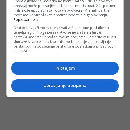
uređaja (kolačiće, jedinstvene identifikatore i druge podatke
uređaja) može pohranjivati, dijeliti te im pristupati 241 partner
ili ih može upotrebljavati ova web-lokacija. Mi i naši partneri
možemo upotrebljavati precizne podatke o geolociranju.
Popis partnera.
Neki dobavljači mogu obrađivati vaše osobne podatke na
temelju legitimnog interesa. Ako se ne slažete s tim, u
nastavku možete upravljati svojim opcijama. Potražite vezu pri
dnu ove stranice ili na izborniku web-lokacije za upravljanje
pristankom ili povlačenje pristanka u postavkama privatnosti i
kolačića.
Pristajem
Upravljanje opcijama