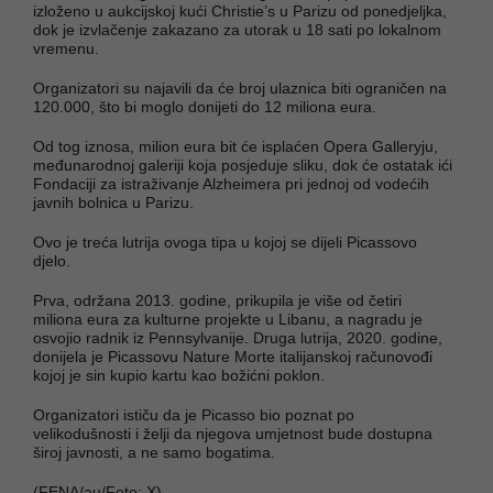
izloženo u aukcijskoj kući Christie’s u Parizu od ponedjeljka,
dok je izvlačenje zakazano za utorak u 18 sati po lokalnom
vremenu.
Organizatori su najavili da će broj ulaznica biti ograničen na
120.000, što bi moglo donijeti do 12 miliona eura.
Od tog iznosa, milion eura bit će isplaćen Opera Galleryju,
međunarodnoj galeriji koja posjeduje sliku, dok će ostatak ići
Fondaciji za istraživanje Alzheimera pri jednoj od vodećih
javnih bolnica u Parizu.
Ovo je treća lutrija ovoga tipa u kojoj se dijeli Picassovo
djelo.
Prva, održana 2013. godine, prikupila je više od četiri
miliona eura za kulturne projekte u Libanu, a nagradu je
osvojio radnik iz Pennsylvanije. Druga lutrija, 2020. godine,
donijela je Picassovu Nature Morte italijanskoj računovođi
kojoj je sin kupio kartu kao božićni poklon.
Organizatori ističu da je Picasso bio poznat po
velikodušnosti i želji da njegova umjetnost bude dostupna
široj javnosti, a ne samo bogatima.
(FENA/au/Foto: X)