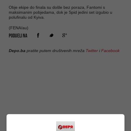
Obje ekipe do finala su došle bez poraza, Fantomi s
maksimanim pobjedama, dok je Spid jedini set izgubio u
polufinalu od Kyiva.
(FENA/au)
PODIJELI NA
Depo.ba
pratite putem društvenih mreža
Twitter
i
Facebook