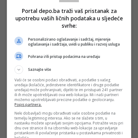
Portal depo.ba traži vaš pristanak za
upotrebu vaših ličnih podataka u sljedeće
svrhe:
Personalizirano oglašavanje i sadržaj, mjerenje
oglašavanja i sadržaja, uvidi u publiku i razvoj usluga
Pohrana i/ili pristup podacima na uređaju
Saznajte više
Vaši će se osobni podaci obrađivati, a podatke s vašeg
uređaja (kolačiće, jedinstvene identifikatore i druge podatke
uređaja) može pohranjivati, dijeliti te im pristupati 241 partner
ili ih može upotrebljavati ova web-lokacija. Mi i naši partneri
možemo upotrebljavati precizne podatke o geolociranju.
Popis partnera.
Neki dobavljači mogu obrađivati vaše osobne podatke na
temelju legitimnog interesa. Ako se ne slažete s tim, u
nastavku možete upravljati svojim opcijama. Potražite vezu pri
dnu ove stranice ili na izborniku web-lokacije za upravljanje
pristankom ili povlačenje pristanka u postavkama privatnosti i
kolačića.