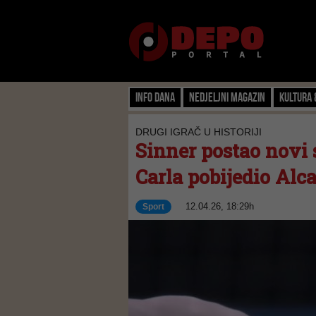
Info dana
Nedjeljni magazin
Kultura 
DRUGI IGRAČ U HISTORIJI
Sinner postao novi s
Carla pobijedio Alc
12.04.26, 18:29h
Sport