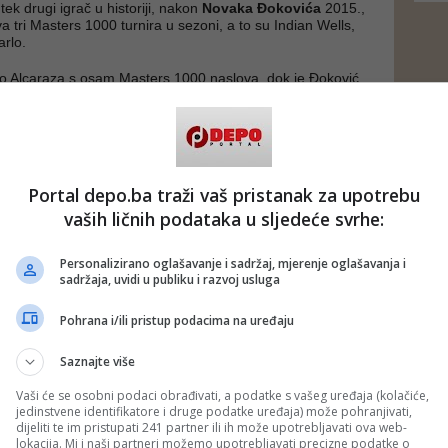
tek drugi igrač u historiji, nakon
Novaka Đokovića
2015.,
rva tri Masters 1000 turnira u sezoni, a to su Indian Wells,
rlo.
io Alcaraza s osam Masters 1000 naslova, dok je Đoković
ekordnih 40, navodi se na stranici ATP tour.
j 1 u PIF ATP rang listi sada je osvojio četiri uzastopna
nira, što je ranije uspjelo samo Đokoviću i
Nadalu
. Njegov
le godine u Parizu, a uključujući ATP Finals, Sinner je
sljednjih šest "Big Title" takmičenja.
Portal depo.ba traži vaš pristanak za upotrebu
vaših ličnih podataka u sljedeće svrhe:
da je 24-godišnjak iz San Candida osvojio Monte Carlo, a
00 turniri koji mu nedostaju su Madrid i Rim, koji su
 na kalendaru.
Personalizirano oglašavanje i sadržaj, mjerenje oglašavanja i
sadržaja, uvidi u publiku i razvoj usluga
er osvaja jedan "Big Title" na svakih 4,9 odigranih turnira,
ao legendarnog
Petea Samprasa
. Bolji omjer imaju samo
Pohrana i/ili pristup podacima na uređaju
dal (3,5), Alcaraz (3,8) i Federer (4,4).
Saznajte više
 putem društvenih mreža
Twitter
i
Facebook
Vaši će se osobni podaci obrađivati, a podatke s vašeg uređaja (kolačiće,
jedinstvene identifikatore i druge podatke uređaja) može pohranjivati,
dijeliti te im pristupati 241 partner ili ih može upotrebljavati ova web-
lokacija. Mi i naši partneri možemo upotrebljavati precizne podatke o