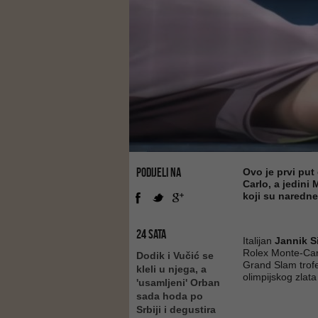
PODIJELI NA
Ovo je prvi put
Carlo, a jedini
koji su naredne
24 SATA
Italijan
Jannik S
Rolex Monte-Carl
Dodik i Vučić se
Grand Slam trofe
kleli u njega, a
olimpijskog zlata
'usamljeni' Orban
sada hoda po
Srbiji i degustira