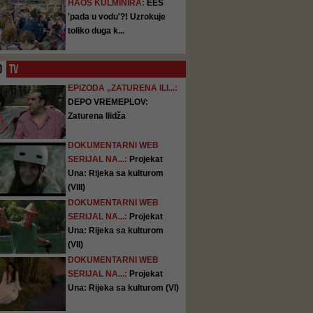
HAOS KULMINIRA:
EES
'pada u vodu'?! Uzrokuje
toliko duga k...
O
TV
EPIZODA „ZATURENA ILI...:
DEPO VREMEPLOV:
Zaturena Ilidža
DOKUMENTARNI WEB
SERIJAL NA...:
Projekat
Una: Rijeka sa kulturom
(VIII)
DOKUMENTARNI WEB
SERIJAL NA...:
Projekat
Una: Rijeka sa kulturom
(VII)
DOKUMENTARNI WEB
SERIJAL NA...:
Projekat
Una: Rijeka sa kulturom (VI)