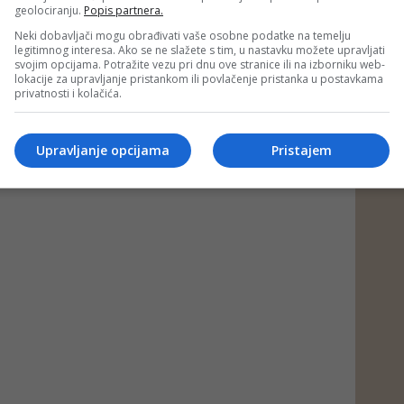
geolociranju.
Popis partnera.
Neki dobavljači mogu obrađivati vaše osobne podatke na temelju
legitimnog interesa. Ako se ne slažete s tim, u nastavku možete upravljati
svojim opcijama. Potražite vezu pri dnu ove stranice ili na izborniku web-
lokacije za upravljanje pristankom ili povlačenje pristanka u postavkama
privatnosti i kolačića.
Upravljanje opcijama
Pristajem