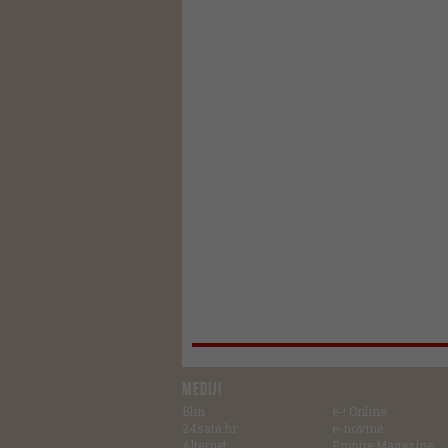
MEDIJI
Blin
e-! Online
24sata.hr
e-novine
Alternet
Empire Magazine