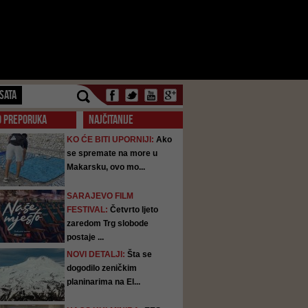
SATA
O PREPORUKA
NAJČITANIJE
KO ĆE BITI UPORNIJI:
Ako
se spremate na more u
Makarsku, ovo mo...
SARAJEVO FILM
FESTIVAL:
Četvrto ljeto
zaredom Trg slobode
postaje ...
NOVI DETALJI:
Šta se
dogodilo zeničkim
planinarima na El...