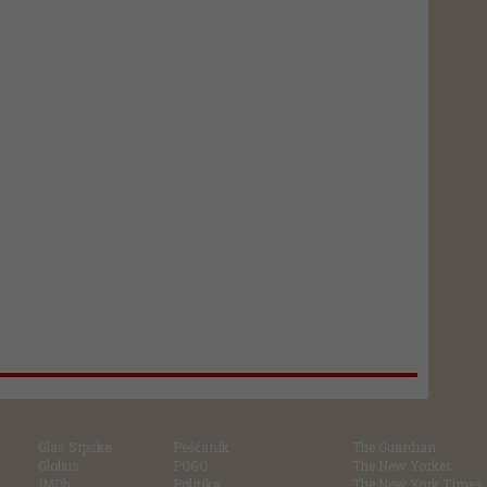
Glas Srpske
Pešćanik
The Guardian
Globus
POGO
The New Yorker
IMDb
Politika
The New York Times