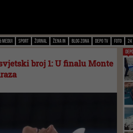
& Mediji
Sport
Žurnal
Žena IN
Blog zona
Depo TV
FOTO
24 
DEP
vjetski broj 1: U finalu Monte
araza