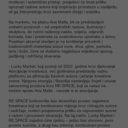
moderan i autentičan pristup, posjetioci će imati priliku
upoznati radove autora koji inspiraciju pronalaze u naslijeđu,
ali ga interpretiraju kroz savremeni dizajn i estetiku.
Na marketu, na platou Aria Malla, bit će predstavljeni
unikatni proizvodi – od umjetničkih radova, ilustracija i
skulptura, do ručno rađenog nakita, svijeća, odjevnih
komada, kao i predmeta za svakodnevnu upotrebu u domu.
Poseban akcenat stavljen je na korištenje prirodnih i
tradicionalnih materijala poput vune, drva, gline, pamuka,
lana i kože, čime se dodatno naglašava vrijednost sporog,
pažljivog i održivog stvaranja.
- Lucky Market, koji postoji od 2010. godine kroz djelovanje
Asocijacije kreativaca, već godinama predstavlja važnu
platformu za afirmaciju lokalnih autora i jačanje kreativne
scene. Njegova energija i filozofija nastavljaju živjeti i unutar
zatvorenog prostora kroz RE:SPACE, koji se nalazi na
trećem spratu Aria Malla - navode iz te asocijacije.
RE:SPACE funkcioniše kao dinamičan prostor zajednice
kreativaca koji se kontinuirano mijenja kroz rotirajuće autore
i sadržaje, nudeći posjetiocima priliku za neposredan susret
s radom i procesom stvaranja. Na taj način, Lucky Market i
RE:SPACE zajedno čine cjelinu – jedan kao otvoreni, javni
prostor susreta, a drugi kao intimniji, kontinuirani prostor