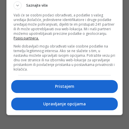
Saznajte više
Vaši će se osobni podaci obrađivati, a podatke s vašeg
uređaja (kolačiće, jedinstvene identifikatore i druge podatke
uređaja) može pohranjivati, dijeliti te im pristupati 241 partner
ili ih može upotrebljavati ova web-lokacija. Mi i naši partneri
možemo upotrebljavati precizne podatke o geolociranju.
Popis partnera.
Neki dobavljači mogu obrađivati vaše osobne podatke na
temelju legitimnog interesa. Ako se ne slažete s tim, u
nastavku možete upravljati svojim opcijama. Potražite vezu pri
dnu ove stranice ili na izborniku web-lokacije za upravljanje
pristankom ili povlačenje pristanka u postavkama privatnosti i
kolačića.
Pristajem
Upravljanje opcijama