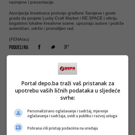
razmjene i prezentacije.
Asocijacija kreativaca pozivaju građane Sarajeva i goste
grada da posjete Lucky Craft Market i RE:SPACE i otkriju
bogatstvo lokalne kreativne scene, upoznaju autore i podrže
autentičan, održiv i promišljen rad.
(FENA/au)
PODIJELI NA
Depo.ba
pratite putem društvenih mreža
Twitter
i
Facebook
Portal depo.ba traži vaš pristanak za
upotrebu vaših ličnih podataka u sljedeće
svrhe:
Personalizirano oglašavanje i sadržaj, mjerenje
oglašavanja i sadržaja, uvidi u publiku i razvoj usluga
Pohrana i/ili pristup podacima na uređaju