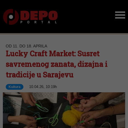
OD 11. DO 18. APRILA
Lucky Craft Market: Susret
savremenog zanata, dizajna i
tradicije u Sarajevu
10.04.26, 10:19h
Kultura