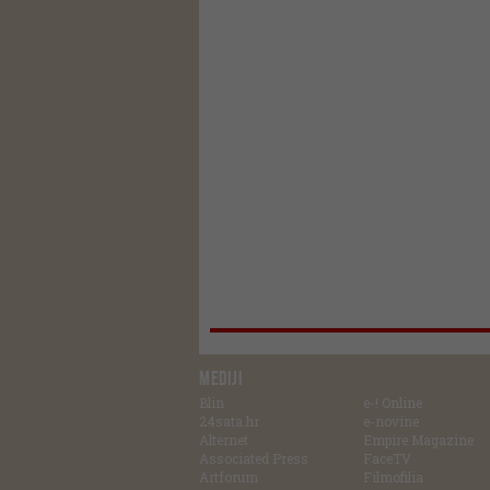
MEDIJI
Blin
e-! Online
24sata.hr
e-novine
Alternet
Empire Magazine
Associated Press
FaceTV
Artforum
Filmofilia