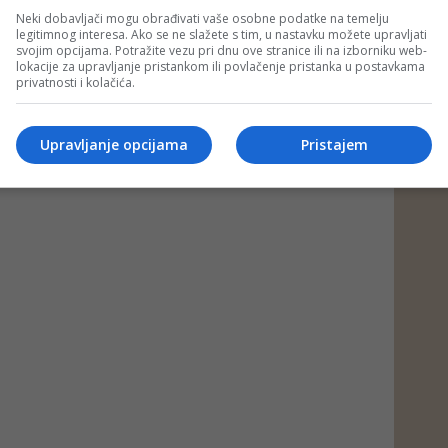
Neki dobavljači mogu obrađivati vaše osobne podatke na temelju
legitimnog interesa. Ako se ne slažete s tim, u nastavku možete upravljati
svojim opcijama. Potražite vezu pri dnu ove stranice ili na izborniku web-
lokacije za upravljanje pristankom ili povlačenje pristanka u postavkama
privatnosti i kolačića.
Upravljanje opcijama
Pristajem