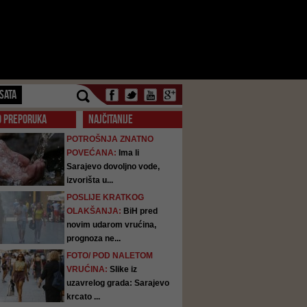
SATA
O PREPORUKA
NAJČITANIJE
POTROŠNJA ZNATNO
POVEĆANA:
Ima li
Sarajevo dovoljno vode,
izvorišta u...
POSLIJE KRATKOG
OLAKŠANJA:
BiH pred
novim udarom vrućina,
prognoza ne...
FOTO/ POD NALETOM
VRUĆINA:
Slike iz
uzavrelog grada: Sarajevo
krcato ...