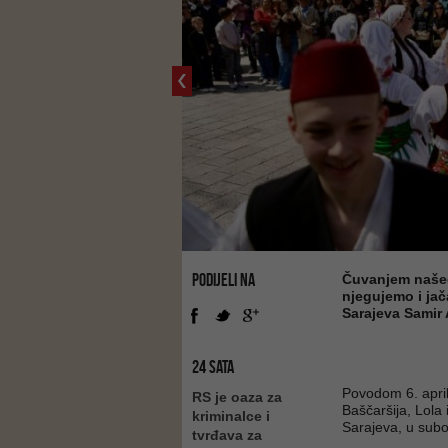
PODIJELI NA
Čuvanjem našeg
njegujemo i jač
Sarajeva Samir 
24 SATA
Povodom 6. april
RS je oaza za
Baščaršija, Lola
kriminalce i
Sarajeva, u subo
tvrđava za