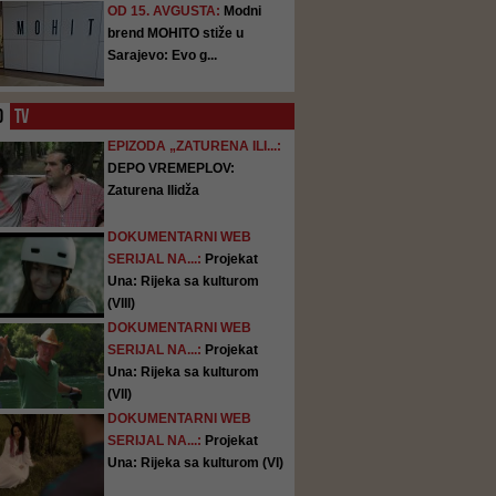
OD 15. AVGUSTA:
Modni
brend MOHITO stiže u
Sarajevo: Evo g...
O
TV
EPIZODA „ZATURENA ILI...:
DEPO VREMEPLOV:
Zaturena Ilidža
DOKUMENTARNI WEB
SERIJAL NA...:
Projekat
Una: Rijeka sa kulturom
(VIII)
DOKUMENTARNI WEB
SERIJAL NA...:
Projekat
Una: Rijeka sa kulturom
(VII)
DOKUMENTARNI WEB
SERIJAL NA...:
Projekat
Una: Rijeka sa kulturom (VI)