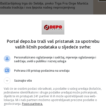
Baščaršijskog trga do Sebilja, preko Trga Fra Grge Martića
odisala tradicija i sva ljepota našeg neprocjenjivog
 raznolikog i jedinstvenog kulturnog naslijeđa, njegujemo i
 Sarajeva - istakao je gradonačelnik Sarajeva
Samir Avdić
.
ad)
 putem društvenih mreža
Twitter
i
Facebook
Portal depo.ba traži vaš pristanak za upotrebu
vaših ličnih podataka u sljedeće svrhe:
Personalizirano oglašavanje i sadržaj, mjerenje oglašavanja i
sadržaja, uvidi u publiku i razvoj usluga
Pohrana i/ili pristup podacima na uređaju
Saznajte više
Vaši će se osobni podaci obrađivati, a podatke s vašeg uređaja (kolačiće,
jedinstvene identifikatore i druge podatke uređaja) može pohranjivati,
dijeliti te im pristupati 241 partner ili ih može upotrebljavati ova web-
lokacija. Mi i naši partneri možemo upotrebljavati precizne podatke o
geolociranju.
Popis partnera.