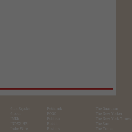
Glas Srpske
Pešćanik
The Guardian
Globus
POGO
The New Yorker
IMDb
Politika
The New York Times
INDEX.HR
Reddit
The Sun
Indie Wire
Reuters
The Times