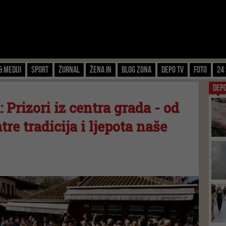
& Mediji
Sport
Žurnal
Žena IN
Blog zona
Depo TV
FOTO
24 
DEP
: Prizori iz centra grada - od
tre tradicija i ljepota naše