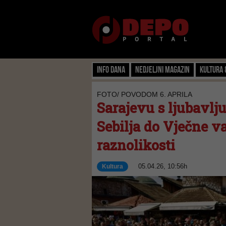
Info dana
Nedjeljni magazin
Kultura 
FOTO/ POVODOM 6. APRILA
Sarajevu s ljubavlju
Sebilja do Vječne va
raznolikosti
05.04.26, 10:56h
Kultura