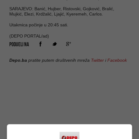
SARAJEVO: Banić, Hujber, Ristovski, Gojković, Bralić,
Mujkić, Elezi, Krdžalić, Ljajić, Kyeremeh, Carlos.
Utakmica počinje u 20:45 sati.
(DEPO PORTAL/ad)
PODIJELI NA
Depo.ba
pratite putem društvenih mreža
Twitter
i
Facebook