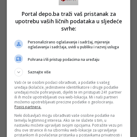
Portal depo.ba traži vaš pristanak za
upotrebu vaših ličnih podataka u sljedeće
svrhe:
Personalizirano oglašavanje i sadržaj, mjerenje
oglašavanja i sadržaja, uvidi u publiku i razvoj usluga
Pohrana i/ili pristup podacima na uređaju
Saznajte više
Vaši će se osobni podaci obrađivati, a podatke s vašeg
uređaja (kolačiće, jedinstvene identifikatore i druge podatke
uređaja) može pohranjivati, dijeliti te im pristupati 241 partner
ili ih može upotrebljavati ova web-lokacija. Mi i naši partneri
možemo upotrebljavati precizne podatke o geolociranju.
Popis partnera.
Neki dobavljači mogu obrađivati vaše osobne podatke na
temelju legitimnog interesa. Ako se ne slažete s tim, u
nastavku možete upravljati svojim opcijama. Potražite vezu pri
dnu ove stranice ili na izborniku web-lokacije za upravljanje
pristankom ili povlačenje pristanka u postavkama privatnosti i