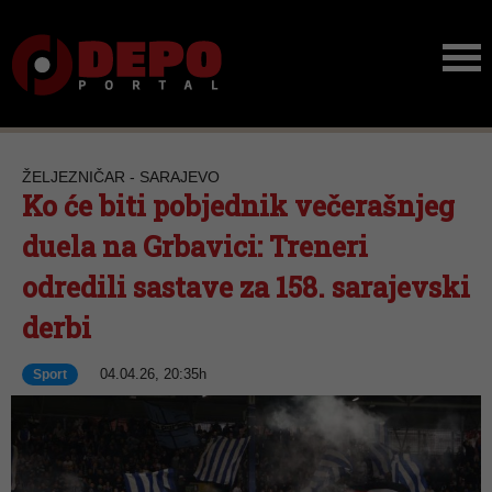
ŽELJEZNIČAR - SARAJEVO
Ko će biti pobjednik večerašnjeg
duela na Grbavici: Treneri
odredili sastave za 158. sarajevski
derbi
04.04.26, 20:35h
Sport