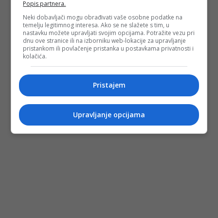
Popis partnera.
Neki dobavljači mogu obrađivati vaše osobne podatke na
temelju legitimnog interesa. Ako se ne slažete s tim, u
nastavku možete upravljati svojim opcijama. Potražite vezu pri
dnu ove stranice ili na izborniku web-lokacije za upravljanje
pristankom ili povlačenje pristanka u postavkama privatnosti i
kolačića.
Pristajem
Upravljanje opcijama