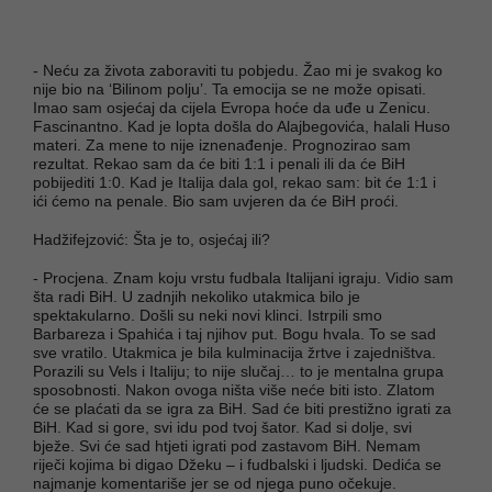
- Neću za života zaboraviti tu pobjedu. Žao mi je svakog ko
nije bio na ‘Bilinom polju’. Ta emocija se ne može opisati.
Imao sam osjećaj da cijela Evropa hoće da uđe u Zenicu.
Fascinantno. Kad je lopta došla do Alajbegovića, halali Huso
materi. Za mene to nije iznenađenje. Prognozirao sam
rezultat. Rekao sam da će biti 1:1 i penali ili da će BiH
pobijediti 1:0. Kad je Italija dala gol, rekao sam: bit će 1:1 i
ići ćemo na penale. Bio sam uvjeren da će BiH proći.
Hadžifejzović: Šta je to, osjećaj ili?
- Procjena. Znam koju vrstu fudbala Italijani igraju. Vidio sam
šta radi BiH. U zadnjih nekoliko utakmica bilo je
spektakularno. Došli su neki novi klinci. Istrpili smo
Barbareza i Spahića i taj njihov put. Bogu hvala. To se sad
sve vratilo. Utakmica je bila kulminacija žrtve i zajedništva.
Porazili su Vels i Italiju; to nije slučaj… to je mentalna grupa
sposobnosti. Nakon ovoga ništa više neće biti isto. Zlatom
će se plaćati da se igra za BiH. Sad će biti prestižno igrati za
BiH. Kad si gore, svi idu pod tvoj šator. Kad si dolje, svi
bježe. Svi će sad htjeti igrati pod zastavom BiH. Nemam
riječi kojima bi digao Džeku – i fudbalski i ljudski. Dedića se
najmanje komentariše jer se od njega puno očekuje.