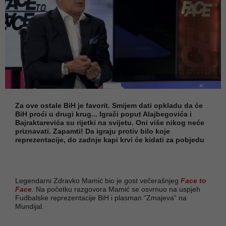
Za ove ostale BiH je favorit. Smijem dati opkladu da će
BiH proći u drugi krug... Igrači poput Alajbegovića i
Bajraktarevića su rijetki na svijetu. Oni više nikog neće
priznavati. Zapamti! Da igraju protiv bilo koje
reprezentacije, do zadnje kapi krvi će kidati za pobjedu
Legendarni Zdravko Mamić bio je gost večerašnjeg
Face to
Face
. Na početku razgovora Mamić se osvrnuo na uspjeh
Fudbalske reprezentacije BiH i plasman “Zmajeva” na
Mundijal.