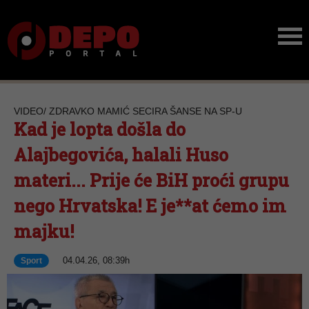
VIDEO/ ZDRAVKO MAMIĆ SECIRA ŠANSE NA SP-U
Kad je lopta došla do
Alajbegovića, halali Huso
materi... Prije će BiH proći grupu
nego Hrvatska! E je**at ćemo im
majku!
04.04.26, 08:39h
Sport