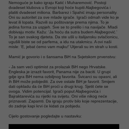
Nemoguće je kako igraju Katić i Muharemović. Postoji
dvadeset klubova u Evropi koji hoće kupiti Alajbegovića i
platiti dvadeset miliona. Barbarez i Spahić imaju personality.
Oni su autoritet za sve mlade igrače. Igrači odmah vide ko je
levat ili lopata. Razvili su poštovanje prema njima. To je
jedina forma za uspjeh. Sve se to prelilo i na navijače. Mladi
dobivaju motiv. Kažu: ‘Ja hoću da sutra budem Alajbegović.’
To je san svakog djeteta. Da ste ušli u italijansku svlačionicu,
ugušili biste se od parfema, a idu na utakmicu. A ovi naši
misle: ‘E, jebat ćemo vam majku!’ Utjerali su im strah u kosti.
Mamić je govorio i o šansama BiH na Svjetskom prvenstvu:
- Ja sam veći optimist za prolazak BiH nego Hrvatske.
Engleska je izrazit favorit, Panama nije za baciti. U grupi
gdje igra BiH nema ozbiljnog favorita. Švicarci su opasni, ali
ih BiH može pobijediti. Za ove ostale BiH je favorit. Smijem
dati opkladu da će BiH proći u drugi krug. Sjetit ćete se
ovoga. Vidim potencijal. Igrači poput Alajbegovića i
Bajraktarevića su rijetki na svijetu. Oni više nikog neće
priznavati. Zapamti. Da igraju protiv bilo koje reprezentacije,
do zadnje kapi krvi će kidati za pobjedu.
Cijelo gostovanje pogledajte u nastavku: