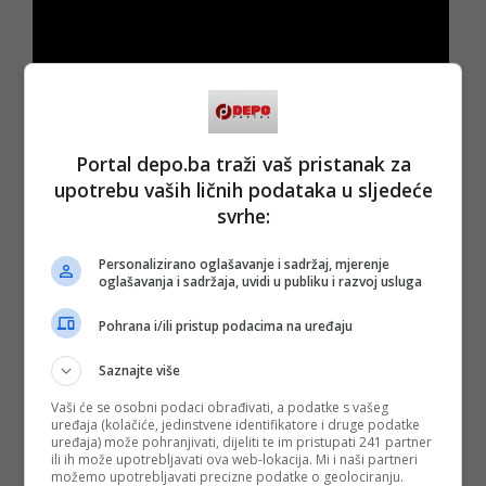
Portal depo.ba traži vaš pristanak za
upotrebu vaših ličnih podataka u sljedeće
svrhe:
Personalizirano oglašavanje i sadržaj, mjerenje
oglašavanja i sadržaja, uvidi u publiku i razvoj usluga
Pohrana i/ili pristup podacima na uređaju
(DEPO PORTAL/ad)
Saznajte više
PODIJELI NA
Vaši će se osobni podaci obrađivati, a podatke s vašeg
uređaja (kolačiće, jedinstvene identifikatore i druge podatke
Depo.ba
pratite putem društvenih mreža
Twitter
i
Facebook
uređaja) može pohranjivati, dijeliti te im pristupati 241 partner
ili ih može upotrebljavati ova web-lokacija. Mi i naši partneri
možemo upotrebljavati precizne podatke o geolociranju.