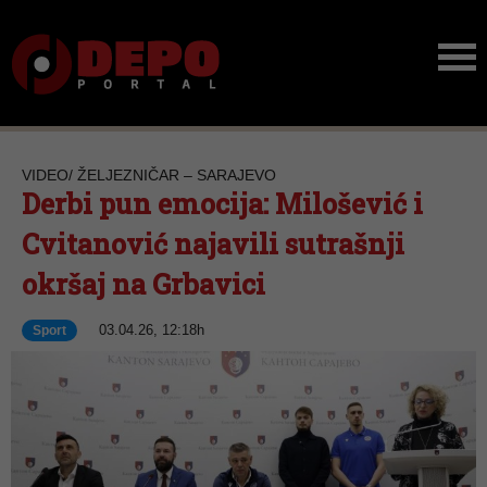
VIDEO/ ŽELJEZNIČAR – SARAJEVO
Derbi pun emocija: Milošević i
Cvitanović najavili sutrašnji
okršaj na Grbavici
03.04.26, 12:18h
Sport