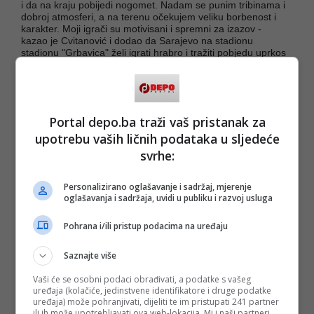
i da na kraju pobijedi nogomet. Nadam se punim tribinama i
dobroj atmosferi, a na terenu očekujem veliku borbenost i
karakter. Moji igrači su motivisani i spremni za izazov -
kazao je Cvitanović i dodao da Sarajevo na stadionu
stadionu "Grbavica" želi igrati hrabro i tražiti pobjedu uprkos
gostujućem terenu.
Kapiten Sarajeva Adem Ljajić istakao je da u derbijima nema
favorita.
Portal depo.ba traži vaš pristanak za
- Svi znamo šta znači ovakva utakmica. Imao sam priliku
upotrebu vaših ličnih podataka u sljedeće
igrati mnogo derbija i iskustvo govori da su to uvijek tvrdi i
neizvjesni mečevi. Ne očekujem previše ljepote u igri, ali
svrhe:
vjerujem da će obje ekipe dati maksimum. Neka na kraju
pobijedi bolji - rekao je Ljajić.
Personalizirano oglašavanje i sadržaj, mjerenje
oglašavanja i sadržaja, uvidi u publiku i razvoj usluga
Utakmica 27. kola WWin liga Bosne i Hercegovine između
Željezničara i Sarajeva igra se sutra na "Grbavici" s
početkom u 20.45 sati.
Pohrana i/ili pristup podacima na uređaju
Saznajte više
(FENA/af)
Vaši će se osobni podaci obrađivati, a podatke s vašeg
PODIJELI NA
uređaja (kolačiće, jedinstvene identifikatore i druge podatke
uređaja) može pohranjivati, dijeliti te im pristupati 241 partner
ili ih može upotrebljavati ova web-lokacija. Mi i naši partneri