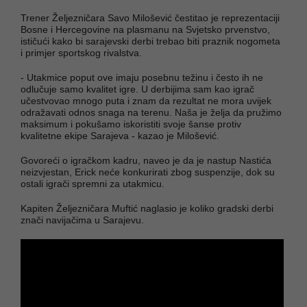
Trener Željezničara Savo Milošević čestitao je reprezentaciji
Bosne i Hercegovine na plasmanu na Svjetsko prvenstvo,
ističući kako bi sarajevski derbi trebao biti praznik nogometa
i primjer sportskog rivalstva.
- Utakmice poput ove imaju posebnu težinu i često ih ne
odlučuje samo kvalitet igre. U derbijima sam kao igrač
učestvovao mnogo puta i znam da rezultat ne mora uvijek
odražavati odnos snaga na terenu. Naša je želja da pružimo
maksimum i pokušamo iskoristiti svoje šanse protiv
kvalitetne ekipe Sarajeva - kazao je Milošević.
Govoreći o igračkom kadru, naveo je da je nastup Nastića
neizvjestan, Erick neće konkurirati zbog suspenzije, dok su
ostali igrači spremni za utakmicu.
Kapiten Željezničara Muftić naglasio je koliko gradski derbi
znači navijačima u Sarajevu.