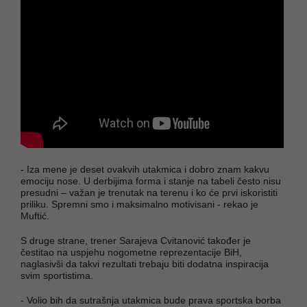
- Iza mene je deset ovakvih utakmica i dobro znam kakvu
emociju nose. U derbijima forma i stanje na tabeli često nisu
presudni – važan je trenutak na terenu i ko će prvi iskoristiti
priliku. Spremni smo i maksimalno motivisani - rekao je
Muftić.
S druge strane, trener Sarajeva Cvitanović također je
čestitao na uspjehu nogometne reprezentacije BiH,
naglasivši da takvi rezultati trebaju biti dodatna inspiracija
svim sportistima.
- Volio bih da sutrašnja utakmica bude prava sportska borba