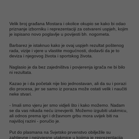
Velik broj građana Mostara i okolice okupio se kako bi odao
priznanje izborniku i reprezentaciji za ostvareni uspjeh, kojim
je ispisano novo poglavlje u povijesti bh. nogometa.
Barbarez je istaknuo kako je ovaj uspjeh rezultat poštenog
rada, vizije i vjere u vlastite mogućnosti, dodavši da je to
deviza i njegovog života i sportskog života.
Naglasio je da bez zajedništva i povjerenja igrača ne bi bilo
ni rezultata.
Kazao je i da početak nije bio jednostavan, ali da su i porazi
dio procesa, jer se samo iz poraza može ostati velik i naučiti
neke stvari.
- Imali smo vjeru jer smo vidjeli što i kako možemo. Nadam
se da vas nikada neću iznevjeriti. Možemo izgubiti utakmicu,
ali odnos prema igri i državnom grbu mora uvijek biti na
najvišoj razini - poručio je.
Put do plasmana na Svjetsko prvenstvo obilježile su
zahtjevne i neizvjesne utakmice u kojima je reprezentacija