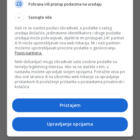
Pohrana i/ili pristup podacima na uređaju
Saznajte više
Vaši će se osobni podaci obrađivati, a podatke s vašeg
uređaja (kolačiće, jedinstvene identifikatore i druge podatke
uređaja) može pohranjivati, dijeliti te im pristupati 241 partner
ili ih može upotrebljavati ova web-lokacija. Mi i naši partneri
možemo upotrebljavati precizne podatke o geolociranju.
Popis partnera.
Neki dobavljači mogu obrađivati vaše osobne podatke na
temelju legitimnog interesa. Ako se ne slažete s tim, u
nastavku možete upravljati svojim opcijama. Potražite vezu pri
dnu ove stranice ili na izborniku web-lokacije za upravljanje
pristankom ili povlačenje pristanka u postavkama privatnosti i
kolačića.
Pristajem
Upravljanje opcijama