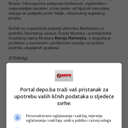
Bosne i Hercegovine pokazala borbenost, zajedništvo i
natjecateljski karakter, a kao jedan od ključnih trenutaka
izdvaja se pobjeda protiv Italije, višestrukog svjetskog
prvaka.
Doček su organizirali prijatelji izbornika Barbareza uz
podršku Sportskog saveza Grada Mostara i predsjednika
Gradskog vijeća Mostara
Đanija Rahimića
, a događaj je
protekao u svečanom i pozitivnom ozračju uz snažnu
podršku okupljenih građana.
(FENA/dg)
PODIJELI NA
Depo.ba
pratite putem društvenih mreža
Twitter
i
Facebook
Portal depo.ba traži vaš pristanak za
upotrebu vaših ličnih podataka u sljedeće
svrhe:
Personalizirano oglašavanje i sadržaj, mjerenje
oglašavanja i sadržaja, uvidi u publiku i razvoj usluga