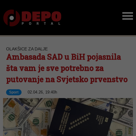
OLAKŠICE ZA DALJE
Ambasada SAD u BiH pojasnila
šta vam je sve potrebno za
putovanje na Svjetsko prvenstvo
02.04.26, 19:40h
Sport