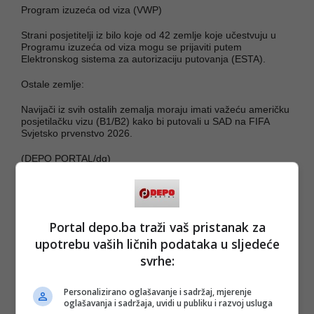
Program izuzeća od viza (VWP)
Strani posjetitelji iz bilo koje od 42 zemlje koje učestvuju u
Programu izuzeća od viza mogu se prijaviti putem
Elektronskog sistema za autorizaciju putovanja (ESTA).
Ostale zemlje:
Navijači iz svih ostalih zemalja moraju imati važeću američku
posjetilačku vizu (B1/B2) kako bi putovali u SAD na FIFA
Svjetsko prvenstvo 2026.
(DEPO PORTAL/dg)
PODIJELI NA
Depo.ba
pratite putem društvenih mreža
Twitter
i
Facebook
Portal depo.ba traži vaš pristanak za
upotrebu vaših ličnih podataka u sljedeće
svrhe:
Personalizirano oglašavanje i sadržaj, mjerenje
oglašavanja i sadržaja, uvidi u publiku i razvoj usluga