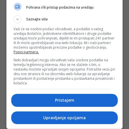
Pohrana i/ili pristup podacima na uređaju
Saznajte više
Vaši će se osobni podaci obrađivati, a podatke s vašeg
uređaja (kolačiće, jedinstvene identifikatore i druge podatke
uređaja) može pohranjivati, dijeliti te im pristupati 241 partner
ili ih može upotrebljavati ova web-lokacija. Mi i naši partneri
možemo upotrebljavati precizne podatke o geolociranju.
Popis partnera.
Neki dobavljači mogu obrađivati vaše osobne podatke na
temelju legitimnog interesa. Ako se ne slažete s tim, u
nastavku možete upravljati svojim opcijama. Potražite vezu pri
dnu ove stranice ili na izborniku web-lokacije za upravljanje
pristankom ili povlačenje pristanka u postavkama privatnosti i
kolačića.
Pristajem
Upravljanje opcijama