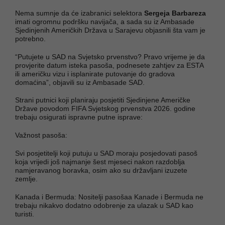
Nema sumnje da će izabranici selektora
Sergeja Barbareza
imati ogromnu podršku navijača, a sada su iz Ambasade
Sjedinjenih Američkih Država u Sarajevu objasnili šta vam je
potrebno.
“Putujete u SAD na Svjetsko prvenstvo? Pravo vrijeme je da
provjerite datum isteka pasoša, podnesete zahtjev za ESTA
ili američku vizu i isplanirate putovanje do gradova
domaćina”, objavili su iz Ambasade SAD.
Strani putnici koji planiraju posjetiti Sjedinjene Američke
Države povodom FIFA Svjetskog prvenstva 2026. godine
trebaju osigurati ispravne putne isprave:
Važnost pasoša:
Svi posjetitelji koji putuju u SAD moraju posjedovati pasoš
koja vrijedi još najmanje šest mjeseci nakon razdoblja
namjeravanog boravka, osim ako su državljani izuzete
zemlje.
Kanada i Bermuda: Nositelji pasošaa Kanade i Bermuda ne
trebaju nikakvo dodatno odobrenje za ulazak u SAD kao
turisti.