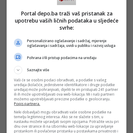
sredstava. Projekt se realizuje u okviru inicijative
#TeamEurope, a izgradnja stalnog doma za ovu prestižnu
Portal depo.ba traži vaš pristanak za
kolekciju predstavlja temelj buduće međunarodne
prepoznatljivosti Sarajeva kao regionalnog centra kulture i
upotrebu vaših ličnih podataka u sljedeće
modernog društva.
svrhe:
(FENA/dg)
Personalizirano oglašavanje i sadržaj, mjerenje
PODIJELI NA
oglašavanja i sadržaja, uvidi u publiku i razvoj usluga
Pohrana i/ili pristup podacima na uređaju
Depo.ba
pratite putem društvenih mreža
Twitter
i
Facebook
Saznajte više
Vaši će se osobni podaci obrađivati, a podatke s vašeg
uređaja (kolačiće, jedinstvene identifikatore i druge podatke
uređaja) može pohranjivati, dijeliti te im pristupati 241 partner
ili ih može upotrebljavati ova web-lokacija. Mi i naši partneri
možemo upotrebljavati precizne podatke o geolociranju.
Popis partnera.
Neki dobavljači mogu obrađivati vaše osobne podatke na
temelju legitimnog interesa. Ako se ne slažete s tim, u
nastavku možete upravljati svojim opcijama. Potražite vezu pri
dnu ove stranice ili na izborniku web-lokacije za upravljanje
pristankom ili povlačenje pristanka u postavkama privatnosti i