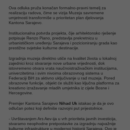
Ova odluka pruža konačan formalno-pravni temelj za
realizaciju radova, čime se vizija Muzeja savremene
umjetnosti transformiše u prioritetan plan djelovanja
Kantona Sarajevo.
Institucionalna potvrda projekta, čije arhitektonsko rješenje
potpisuje Renzo Piano, predstavlja prekretnicu u
urbanističkom uređenju Sarajeva i pozicioniranju grada kao
prestižne svjetske kulturne destinacije.
Izgradnja muzeja direktno utiče na kvalitet života u lokalnoj
zajednici kroz stvaranje nove urbane vrijednosti, dok
istovremeno otvara vrata naučnoistraživačkim institucijama,
univerzitetima i svim nivoima obrazovnog sistema u
Federaciji BiH za aktivno uključivanje u rad muzeja. Pored
obrazovne funkcije, objekt će služiti kao ključna platforma za
kreativno izražavanje mladih umjetnika iz cijele Bosne i
Hercegovine.
Premijer Kantona Sarajevo
Nihad Uk
istakao je da je ovo
odlučan potez koji definiše razvojni put prijestolnice.
- Uvrštavanjem Ars Aev-ija u vrh prioriteta javnih investicija,
stvaramo neophodne pretpostavke za izgradnju najvažnije
kulturne infrastrukture u modernoj historiji Sarajeva. Ovo je