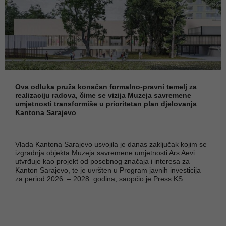
Ova odluka pruža konačan formalno-pravni temelj za
realizaciju radova, čime se vizija Muzeja savremene
umjetnosti transformiše u prioritetan plan djelovanja
Kantona Sarajevo
Vlada Kantona Sarajevo usvojila je danas zaključak kojim se
izgradnja objekta Muzeja savremene umjetnosti Ars Aevi
utvrđuje kao projekt od posebnog značaja i interesa za
Kanton Sarajevo, te je uvršten u Program javnih investicija
za period 2026. – 2028. godina, saopćio je Press KS.