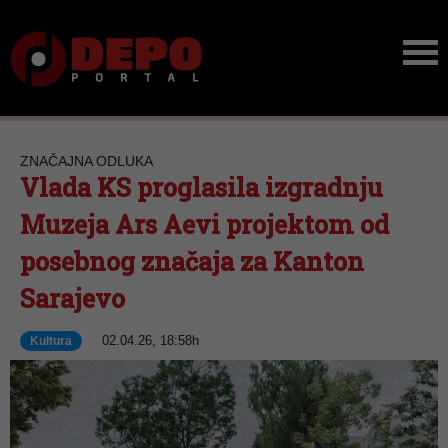
ZNAČAJNA ODLUKA
Vlada KS proglasila izgradnju
Muzeja Ars Aevi projektom od
posebnog značaja za Kanton
Sarajevo
02.04.26, 18:58h
Kultura