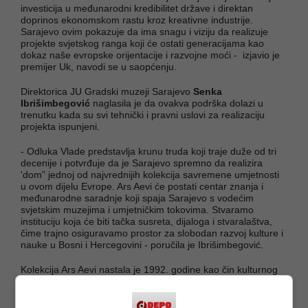
investicija u međunarodni kredibilitet države i direktan
doprinos ekonomskom rastu kroz kreativne industrije.
Sarajevo ovim pokazuje da ima snagu i viziju da realizuje
projekte svjetskog ranga koji će ostati generacijama kao
dokaz naše evropske orijentacije i razvojne moći - izjavio je
premijer Uk, navodi se u saopćenju.
Direktorica JU Gradski muzeji Sarajevo
Senka
Ibrišimbegović
naglasila je da ovakva podrška dolazi u
trenutku kada su svi tehnički i pravni uslovi za realizaciju
projekta ispunjeni.
- Odluka Vlade predstavlja krunu truda koji traje duže od tri
decenije i potvrđuje da je Sarajevo spremno da realizira
'dom” jednoj od najvrednijih kolekcija savremene umjetnosti
u ovom dijelu Evrope. Ars Aevi će postati centar znanja i
međunarodne saradnje koji spaja Sarajevo s vodećim
svjetskim muzejima i umjetničkim tokovima. Stvaramo
instituciju koja će biti tačka susreta, dijaloga i stvaralaštva,
čime trajno osiguravamo prostor za slobodan razvoj kulture i
nauke u Bosni i Hercegovini - poručila je Ibrišimbegović.
Kolekcija Ars Aevi nastala je 1992. godine kao čin kulturnog
otpora tokom opsade Sarajeva, a danas se razvija kroz
snažnu podršku Evropske unije koja je putem programa
EU4Culture osigurala 4,1 milion eura bespovratnih