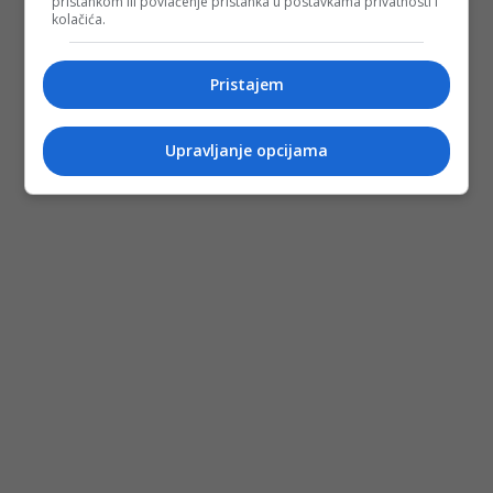
pristankom ili povlačenje pristanka u postavkama privatnosti i
kolačića.
Pristajem
Upravljanje opcijama