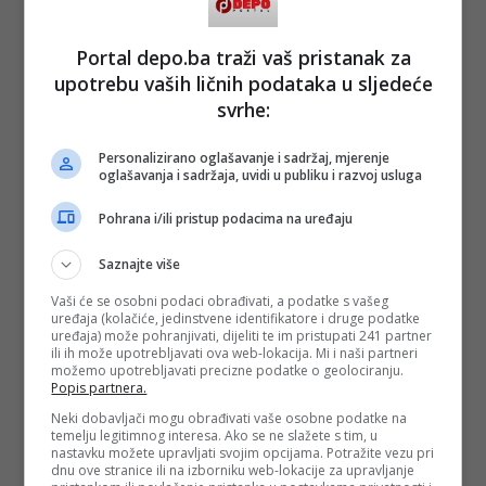
neighbors. We shouldn’t be fighting. We should be
helping each other so we all live better
lives.”
pic.twitter.com/TpEmBGwcBJ
Portal depo.ba traži vaš pristanak za
— Danny (@DjokovicFan_)
April 1, 2026
upotrebu vaših ličnih podataka u sljedeće
svrhe:
(DEPO PORTAL/ad)
Personalizirano oglašavanje i sadržaj, mjerenje
PODIJELI NA
oglašavanja i sadržaja, uvidi u publiku i razvoj usluga
Pohrana i/ili pristup podacima na uređaju
Depo.ba
pratite putem društvenih mreža
Twitter
i
Facebook
Saznajte više
Vaši će se osobni podaci obrađivati, a podatke s vašeg
uređaja (kolačiće, jedinstvene identifikatore i druge podatke
uređaja) može pohranjivati, dijeliti te im pristupati 241 partner
ili ih može upotrebljavati ova web-lokacija. Mi i naši partneri
možemo upotrebljavati precizne podatke o geolociranju.
Popis partnera.
Neki dobavljači mogu obrađivati vaše osobne podatke na
temelju legitimnog interesa. Ako se ne slažete s tim, u
nastavku možete upravljati svojim opcijama. Potražite vezu pri
dnu ove stranice ili na izborniku web-lokacije za upravljanje