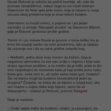
Novak Đoković je odlučio da podrži komšije, ali i ode do
poznate ćevabdžinice, nakon čega su svi ostali šokirani
činjenicom da Nole opet jede meso, koje je izbacio iz svoje
ishrane zbog problema koje je imao tokom karijere.
Internetom su kružili snimci, a pojavio se i još jedan
zanimljiv, iz emisije “Neuspjeh prvaka” sa Slavenom Bilićem,
gdje je Đoković gostovao prošle godine.
Tokom tri i po minuta Novak je govorio o tome koliko mu je
krivo što postoji razdor na ovim prostorima, iako je istakao
da razumije sve i da su ratne godine ostavile trag.
– Međutim, jednu stvar koju moram da kažem, koja je
negativna vjerovatno za sve nas ovdje u regionu i koja nam
stvara ogroman problem, a ne mislim da je toliki, jeste to što
smo razjedinjeni do momenta kada je kap prelila punu čašu.
Kada gori, onda smo tu, ali zašto samo kada gori, čovječe?
Što ne bismo mogli da budemo konstruktivniji jedni sa
drugima? Čovječe, ne treba da se bijemo u svojoj kući, ako
već imamo u svijetu bitke koje bijemo, tamo da se
dokazujemo – istakao je Đoković, prenosi
Telegraf
.
Dalje je nastavio:
– Ovdje valjda treba da budemo, mislim, ja razumijem, da