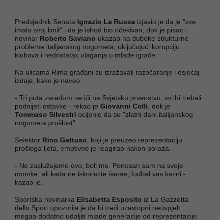
Predsjednik Senata
Ignazio La Russa
izjavio je da je "sve
imalo svoj limit" i da je ishod bio očekivan, dok je pisac i
novinar
Roberto Saviano
ukazao na duboke strukturne
probleme italijanskog nogometa, uključujući korupciju
klubova i nedostatak ulaganja u mlade igrače.
Na ulicama Rima građani su izražavali razočaranje i osjećaj
izdaje, kako je naveo.
- Tri puta zaredom ne ići na Svjetsko prvenstvo, svi bi trebali
podnijeti ostavke - rekao je
Giovanni Colli
, dok je
Tommaso Silvestri
ocijenio da su "zlatni dani italijanskog
nogometa prošlost".
Selektor
Rino Gattuso
, koji je preuzeo reprezentaciju
prošloga ljeta, emotivno je reagirao nakon poraza.
- Ne zaslužujemo ovo, boli me. Ponosan sam na svoje
momke, ali kada ne iskoristite šanse, fudbal vas kazni -
kazao je.
Sportska novinarka
Elisabetta Esposito
iz La Gazzetta
dello Sport upozorila je da bi treći uzastopni neuspjeh
mogao dodatno udaljiti mlade generacije od reprezentacije.