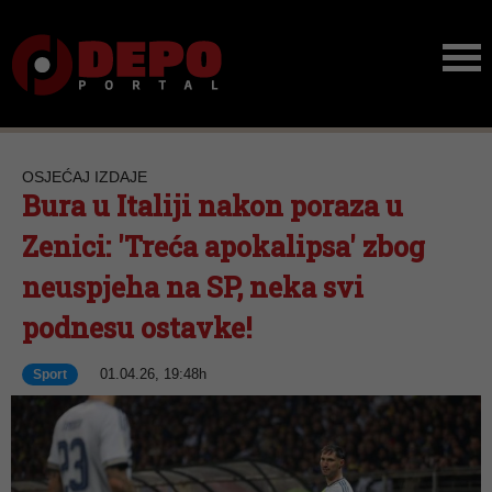
OSJEĆAJ IZDAJE
Bura u Italiji nakon poraza u
Zenici: 'Treća apokalipsa' zbog
neuspjeha na SP, neka svi
podnesu ostavke!
01.04.26, 19:48h
Sport