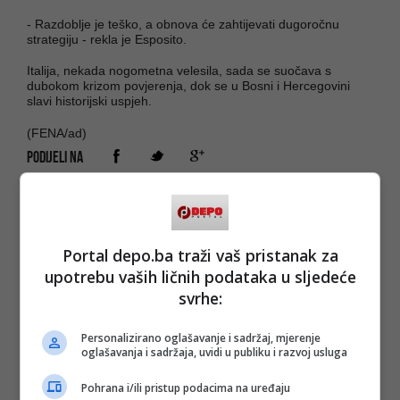
- Razdoblje je teško, a obnova će zahtijevati dugoročnu
strategiju - rekla je Esposito.
Italija, nekada nogometna velesila, sada se suočava s
dubokom krizom povjerenja, dok se u Bosni i Hercegovini
slavi historijski uspjeh.
(FENA/ad)
PODIJELI NA
Depo.ba
pratite putem društvenih mreža
Twitter
i
Facebook
Portal depo.ba traži vaš pristanak za
upotrebu vaših ličnih podataka u sljedeće
svrhe:
Personalizirano oglašavanje i sadržaj, mjerenje
oglašavanja i sadržaja, uvidi u publiku i razvoj usluga
Pohrana i/ili pristup podacima na uređaju