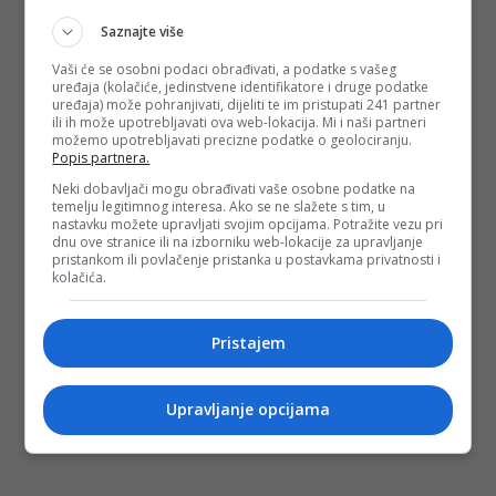
Saznajte više
Vaši će se osobni podaci obrađivati, a podatke s vašeg
uređaja (kolačiće, jedinstvene identifikatore i druge podatke
uređaja) može pohranjivati, dijeliti te im pristupati 241 partner
ili ih može upotrebljavati ova web-lokacija. Mi i naši partneri
možemo upotrebljavati precizne podatke o geolociranju.
Popis partnera.
Neki dobavljači mogu obrađivati vaše osobne podatke na
temelju legitimnog interesa. Ako se ne slažete s tim, u
nastavku možete upravljati svojim opcijama. Potražite vezu pri
dnu ove stranice ili na izborniku web-lokacije za upravljanje
pristankom ili povlačenje pristanka u postavkama privatnosti i
kolačića.
Pristajem
Upravljanje opcijama