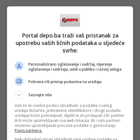
Portal depo.ba traži vaš pristanak za
upotrebu vaših ličnih podataka u sljedeće
svrhe:
Personalizirano oglašavanje i sadržaj, mjerenje
oglašavanja i sadržaja, uvidi u publiku i razvoj usluga
Pohrana i/ili pristup podacima na uređaju
Saznajte više
Vaši će se osobni podaci obrađivati, a podatke s vašeg
uređaja (kolačiće, jedinstvene identifikatore i druge podatke
uređaja) može pohranjivati, dijeliti te im pristupati 241 partner
ili ih može upotrebljavati ova web-lokacija. Mi i naši partneri
možemo upotrebljavati precizne podatke o geolociranju.
Popis partnera.
Neki dobavljači mogu obrađivati vaše osobne podatke na