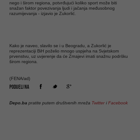
nego i širom regiona, potvrđujući koliko sport može biti
snažan faktor povezivanja ljudi i jačanja međusobnog
razumijevanja - izjavio je Zukorlić.
Kako je naveo, slavilo se i u Beogradu, a Zukorlić je
reprezentaciji BiH poželio mnogo uspjeha na Svjetskom
prvenstvu, uz uvjerenje da će Zmajevi imati snažnu podršku
širom regiona.
(FENA/ad)
PODIJELI NA
Depo.ba
pratite putem društvenih mreža
Twitter
i
Facebook