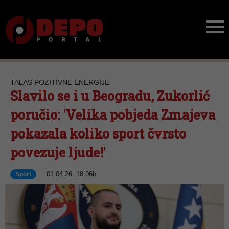
TALAS POZITIVNE ENERGIJE
Slavilo se i u Beogradu, Zukorlić
poručio: 'Velika pobjeda Zmajeva
pokazala koliko sport čvrsto
povezuje ljude!'
01.04.26, 18:06h
Sport