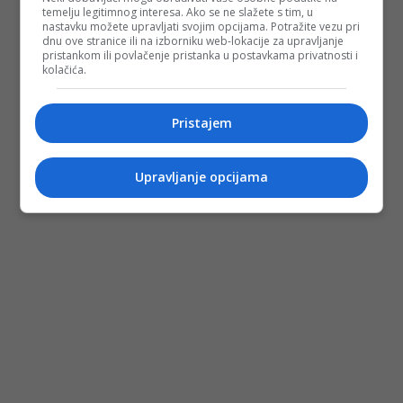
temelju legitimnog interesa. Ako se ne slažete s tim, u
nastavku možete upravljati svojim opcijama. Potražite vezu pri
dnu ove stranice ili na izborniku web-lokacije za upravljanje
pristankom ili povlačenje pristanka u postavkama privatnosti i
kolačića.
Pristajem
Upravljanje opcijama