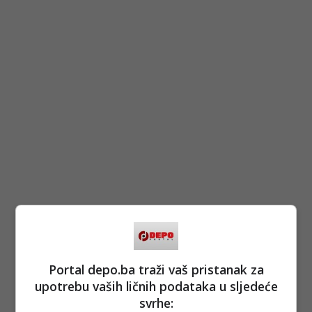
(DEPO PORTAL/dg)
PODIJELI NA
Portal depo.ba traži vaš pristanak za
upotrebu vaših ličnih podataka u sljedeće
Depo.ba
pratite putem društvenih mreža
Twitter
i
Facebook
svrhe: