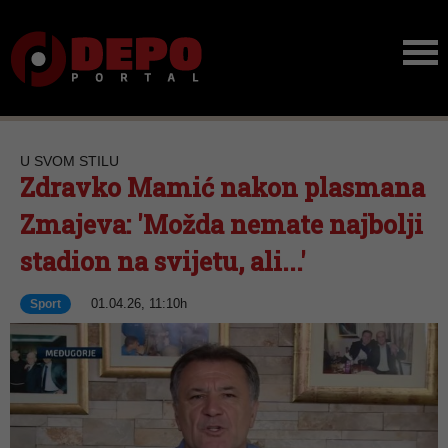
U SVOM STILU
Zdravko Mamić nakon plasmana
Zmajeva: 'Možda nemate najbolji
stadion na svijetu, ali...'
01.04.26, 11:10h
Sport