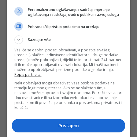
Personalizirano oglašavanje i sadržaj, mjerenje
oglašavanja i sadržaja, uvidi u publiku i razvoj usluga
Pohrana i/ili pristup podacima na uređaju
Saznajte više
Vaši će se osobni podaci obrađivati, a podatke s vašeg
uređaja (kolačiće, jedinstvene identifikatore i druge podatke
uređaja) može pohranjivati, dijeliti te im pristupati 241 partner
ili ih može upotrebljavati ova web-lokacija. Mi i naši partneri
možemo upotrebljavati precizne podatke o geolociranju.
Popis partnera.
Neki dobavljači mogu obrađivati vaše osobne podatke na
temelju legitimnog interesa. Ako se ne slažete s tim, u
nastavku možete upravljati svojim opcijama. Potražite vezu pri
dnu ove stranice ili na izborniku web-lokacije za upravljanje
pristankom ili povlačenje pristanka u postavkama privatnosti i
kolačića.
Pristajem