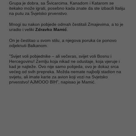
Grupa je dobra, sa Švicarcima, Kanadom i Katarom se
itekako može igrati, posebno kada znate da ste izbacili Italiju
na putu za Svjetsko prvenstvo.
Mnogi su nakon pobjede odmah čestitali Zmajevima, a to je
uradio i veliki
Zdravko Mamić
.
On je čestitao u svom stilu, a njegova poruka će ponovo
odjeknuti Balkanom.
"Svijet voli pobjednike – ali večeras, svijet voli Bosnu i
Hercegovinu! Zemlju koja nikad ne odustaje, koja vjeruje i
kad je najteže. Ovo nije samo pobjeda, ovo je dokaz srca
većeg od svih prepreka. Možda nemate najbolji stadion na
svijetu, ali imate karte za avion koji vozi na Svjetsko
prvenstvo! AJMOOO BIH", napisao je Mamić.