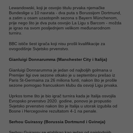
Lewandowski, koji je osvojio titulu prvaka njemačke
Bundeslige u 10 navrata - dva puta s Borussijom Dortmund,
a zatim u osam uzastopnih sezona s Bayern Münchenom,
prije nego što je dva puta osvojio La Ligu s Barcom - možda
je igrao na svom posljednjem velikom međunarodnom
turniru.
BBC ističe šest igrača koji nisu prošli kvalifikacije za
ovogodišnje Svjetsko prvenstvo.
Gianluigi Donnarumma (Manchester City i Italija)
Gianluigi Donnarumma je jedan od najboljih golmana u
Premijer ligi ove sezone otkako je u septembru prešao iz
Paris St-Germaina za 26 miliona funti, nakon što je prošle
sezone pomogao francuskom klubu da osvoji Ligu prvaka.
Uprkos tome što je bio igrač turnira kada je Italija osvojila
Evropsko prvenstvo 2020. godine, ponovo je propustio
Svjetsko prvenstvo nakon što je Italija u utorak izgubila od
Bosne i Hercegovine rezultatom 4-1 na penale.
Serhou Guirassy (Borussia Dortmund i Gvineja)
Serhou Guirassy se etablirao kao jedan od najplodnijih