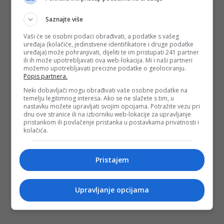
impresionirao je ove sezone i postigao nekoliko zapanjujućih
golova s ​​distance.
Saznajte više
Ali neće biti na Svjetskom prvenstvu nakon što je njegova
Vaši će se osobni podaci obrađivati, a podatke s vašeg
zemlja ispustila vodstvo od 2-1 u posljednjoj utakmici grupne
uređaja (kolačiće, jedinstvene identifikatore i druge podatke
faze, dok je Republika Irska postigla dva gola u sudijskoj
uređaja) može pohranjivati, dijeliti te im pristupati 241 partner
nadoknadi i tako osigurala mjesto u baražu i eliminirala
ili ih može upotrebljavati ova web-lokacija. Mi i naši partneri
Mađarsku.
možemo upotrebljavati precizne podatke o geolociranju.
Popis partnera.
(FENA/dg)
Neki dobavljači mogu obrađivati vaše osobne podatke na
PODIJELI NA
temelju legitimnog interesa. Ako se ne slažete s tim, u
nastavku možete upravljati svojim opcijama. Potražite vezu pri
dnu ove stranice ili na izborniku web-lokacije za upravljanje
pristankom ili povlačenje pristanka u postavkama privatnosti i
Depo.ba
pratite putem društvenih mreža
Twitter
i
Facebook
kolačića.
Pristajem
Upravljanje opcijama