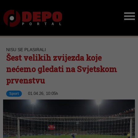
NISU SE PLASIRALI
Šest velikih zvijezda koje
nećemo gledati na Svjetskom
prvenstvu
01.04.26, 10:05h
Sport