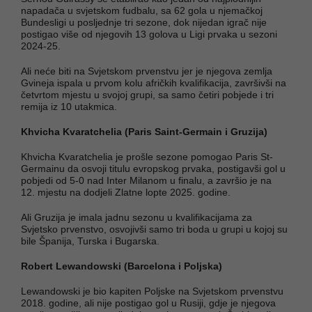
napadača u svjetskom fudbalu, sa 62 gola u njemačkoj
Bundesligi u posljednje tri sezone, dok nijedan igrač nije
postigao više od njegovih 13 golova u Ligi prvaka u sezoni
2024-25.
Ali neće biti na Svjetskom prvenstvu jer je njegova zemlja
Gvineja ispala u prvom kolu afričkih kvalifikacija, završivši na
četvrtom mjestu u svojoj grupi, sa samo četiri pobjede i tri
remija iz 10 utakmica.
Khvicha Kvaratchelia (Paris Saint-Germain i Gruzija)
Khvicha Kvaratchelia je prošle sezone pomogao Paris St-
Germainu da osvoji titulu evropskog prvaka, postigavši ​​gol u
pobjedi od 5-0 nad Inter Milanom u finalu, a završio je na
12. mjestu na dodjeli Zlatne lopte 2025. godine.
Ali Gruzija je imala jadnu sezonu u kvalifikacijama za
Svjetsko prvenstvo, osvojivši samo tri boda u grupi u kojoj su
bile Španija, Turska i Bugarska.
Robert Lewandowski (Barcelona i Poljska)
Lewandowski je bio kapiten Poljske na Svjetskom prvenstvu
2018. godine, ali nije postigao gol u Rusiji, gdje je njegova