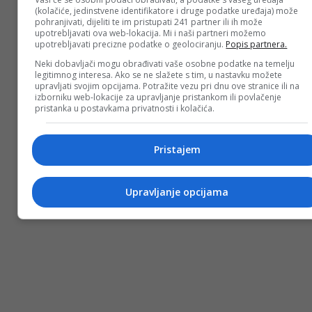
(kolačiće, jedinstvene identifikatore i druge podatke uređaja) može
pohranjivati, dijeliti te im pristupati 241 partner ili ih može
upotrebljavati ova web-lokacija. Mi i naši partneri možemo
upotrebljavati precizne podatke o geolociranju.
Popis partnera.
Neki dobavljači mogu obrađivati vaše osobne podatke na temelju
legitimnog interesa. Ako se ne slažete s tim, u nastavku možete
upravljati svojim opcijama. Potražite vezu pri dnu ove stranice ili na
izborniku web-lokacije za upravljanje pristankom ili povlačenje
pristanka u postavkama privatnosti i kolačića.
Pristajem
Upravljanje opcijama