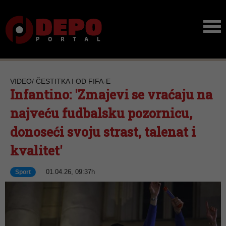
VIDEO/ ČESTITKA I OD FIFA-E
Infantino: 'Zmajevi se vraćaju na
najveću fudbalsku pozornicu,
donoseći svoju strast, talenat i
kvalitet'
01.04.26, 09:37h
Sport