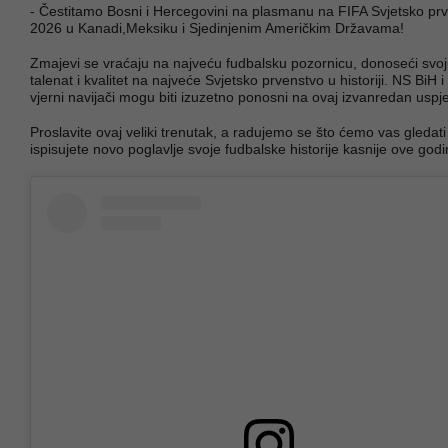
- Čestitamo Bosni i Hercegovini na plasmanu na FIFA Svjetsko pr
2026 u Kanadi,Meksiku i Sjedinjenim Američkim Državama!
Zmajevi se vraćaju na najveću fudbalsku pozornicu, donoseći svoju
talenat i kvalitet na najveće Svjetsko prvenstvo u historiji. NS BiH i
vjerni navijači mogu biti izuzetno ponosni na ovaj izvanredan uspj
Proslavite ovaj veliki trenutak, a radujemo se što ćemo vas gledat
ispisujete novo poglavlje svoje fudbalske historije kasnije ove godi