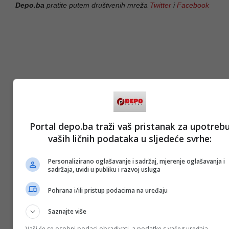
Depo.ba
pratite putem društvenih mreža
Twitter
i
Facebook
Portal depo.ba traži vaš pristanak za upotreb
vaših ličnih podataka u sljedeće svrhe:
Personalizirano oglašavanje i sadržaj, mjerenje oglašavanja i
sadržaja, uvidi u publiku i razvoj usluga
Pohrana i/ili pristup podacima na uređaju
Saznajte više
Vaši će se osobni podaci obrađivati, a podatke s vašeg uređaja