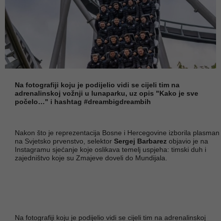
Na fotografiji koju je podijelio vidi se cijeli tim na
adrenalinskoj vožnji u lunaparku, uz opis "Kako je sve
počelo…" i hashtag #dreambigdreambih
Nakon što je reprezentacija Bosne i Hercegovine izborila plasman
na Svjetsko prvenstvo, selektor
Sergej Barbarez
objavio je na
Instagramu sjećanje koje oslikava temelj uspjeha: timski duh i
zajedništvo koje su Zmajeve doveli do Mundijala.
Na fotografiji koju je podijelio vidi se cijeli tim na adrenalinskoj