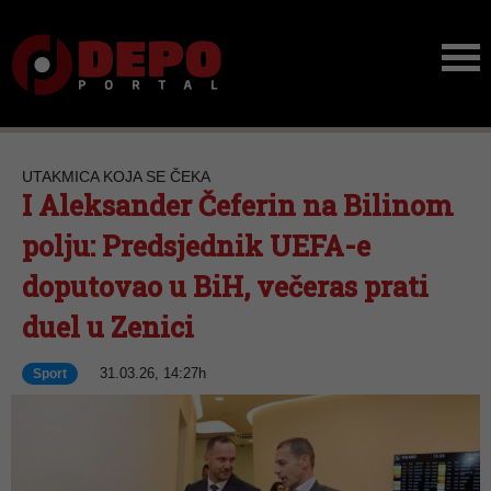
UTAKMICA KOJA SE ČEKA
I Aleksander Čeferin na Bilinom
polju: Predsjednik UEFA-e
doputovao u BiH, večeras prati
duel u Zenici
31.03.26, 14:27h
Sport