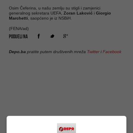
Osim Čeferina, u našu zemlju su stigli i zamjenici
generalnog sekretara UEFA,
Zoran Laković
i
Giorgio
Marchetti
, saopćeno je iz NSBiH.
(FENA/ad)
PODIJELI NA
Depo.ba
pratite putem društvenih mreža
Twitter
i
Facebook