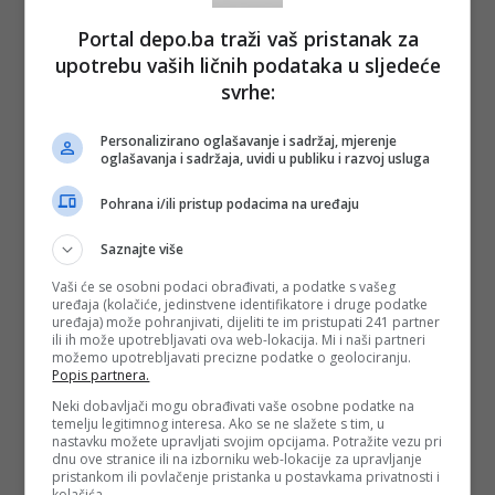
Portal depo.ba traži vaš pristanak za
upotrebu vaših ličnih podataka u sljedeće
svrhe:
Personalizirano oglašavanje i sadržaj, mjerenje
oglašavanja i sadržaja, uvidi u publiku i razvoj usluga
Pohrana i/ili pristup podacima na uređaju
Saznajte više
Vaši će se osobni podaci obrađivati, a podatke s vašeg
uređaja (kolačiće, jedinstvene identifikatore i druge podatke
uređaja) može pohranjivati, dijeliti te im pristupati 241 partner
ili ih može upotrebljavati ova web-lokacija. Mi i naši partneri
možemo upotrebljavati precizne podatke o geolociranju.
Popis partnera.
Neki dobavljači mogu obrađivati vaše osobne podatke na
temelju legitimnog interesa. Ako se ne slažete s tim, u
nastavku možete upravljati svojim opcijama. Potražite vezu pri
dnu ove stranice ili na izborniku web-lokacije za upravljanje
pristankom ili povlačenje pristanka u postavkama privatnosti i
kolačića.