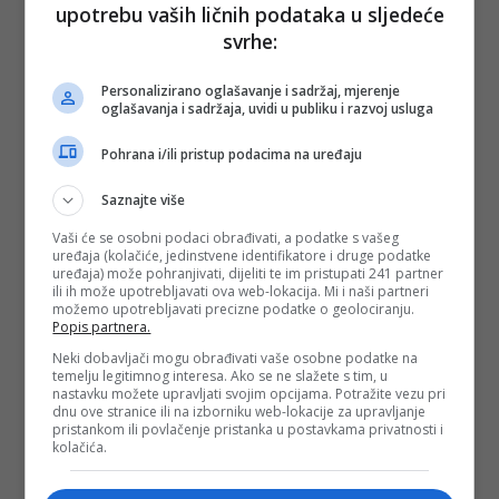
(FENA/ad)
upotrebu vaših ličnih podataka u sljedeće
PODIJELI NA
svrhe:
Personalizirano oglašavanje i sadržaj, mjerenje
Depo.ba
pratite putem društvenih mreža
Twitter
i
Facebook
oglašavanja i sadržaja, uvidi u publiku i razvoj usluga
Pohrana i/ili pristup podacima na uređaju
Saznajte više
Vaši će se osobni podaci obrađivati, a podatke s vašeg
uređaja (kolačiće, jedinstvene identifikatore i druge podatke
uređaja) može pohranjivati, dijeliti te im pristupati 241 partner
ili ih može upotrebljavati ova web-lokacija. Mi i naši partneri
možemo upotrebljavati precizne podatke o geolociranju.
Popis partnera.
Neki dobavljači mogu obrađivati vaše osobne podatke na
temelju legitimnog interesa. Ako se ne slažete s tim, u
nastavku možete upravljati svojim opcijama. Potražite vezu pri
dnu ove stranice ili na izborniku web-lokacije za upravljanje
pristankom ili povlačenje pristanka u postavkama privatnosti i
kolačića.