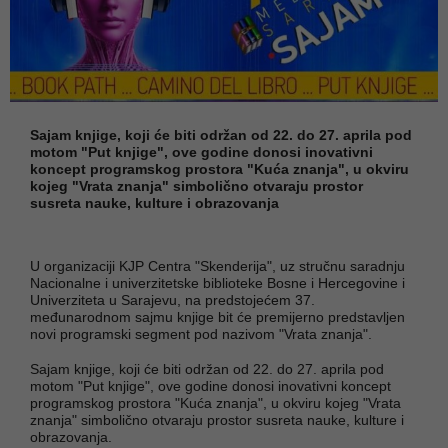
Sajam knjige, koji će biti održan od 22. do 27. aprila pod
motom "Put knjige", ove godine donosi inovativni
koncept programskog prostora "Kuća znanja", u okviru
kojeg "Vrata znanja" simbolično otvaraju prostor
susreta nauke, kulture i obrazovanja
U organizaciji KJP Centra "Skenderija", uz stručnu saradnju
Nacionalne i univerzitetske biblioteke Bosne i Hercegovine i
Univerziteta u Sarajevu, na predstojećem 37.
međunarodnom sajmu knjige bit će premijerno predstavljen
novi programski segment pod nazivom "Vrata znanja".
Sajam knjige, koji će biti održan od 22. do 27. aprila pod
motom "Put knjige", ove godine donosi inovativni koncept
programskog prostora "Kuća znanja", u okviru kojeg "Vrata
znanja" simbolično otvaraju prostor susreta nauke, kulture i
obrazovanja.