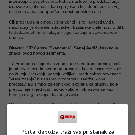
interakcija s posjetiocima. Fokus nastupa je predstavljanje
izdavačke djelatnosti, kao i projekata koji doprinose razvoju
digitalnih alata i unapređenju dostupnosti znanja.
Cilj programa je omogućiti stručnoj i široj javnosti uvid u
najznačajnije domete izdavačke i baštinske djelatnosti u BiH,
te dodatno afirmirati ulogu knjige i znanja u savremenom
društvu.
Direktor KJP Centra "Skenderija",
Šenaj Avdić
, istakao je
značaj ovog novog segmenta.
- U vremenu u kojem se znanje ubrzano transformira, naša
je odgovornost da stvaramo prostor u kojem institucije koje
ga čuvaju i razvijaju postaju vidljive i međusobno povezane.
"Vrata znanja" nisu samo programski sadržaj - ona
predstavljaju simbol zajedničkog iskoraka ka društvu koje
prepoznaje vrijednost nauke, kulture i obrazovanja kao
temelja svog razvoja - kazao je Avdić.
Učešće Univerziteta u Sarajevu dodatno potvrđuje značaj
Sajma knjige kao platforme za povezivanje obrazovnih,
naučnih i kulturnih institucija, te kao mjesta gdje nastaju
nove profesionalne i institucionalne saradnje, saopćeno je iz
Centra Skenderija.
Portal depo.ba traži vaš pristanak za