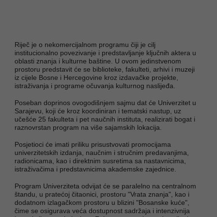
Riječ je o nekomercijalnom programu čiji je cilj
institucionalno povezivanje i predstavljanje ključnih aktera u
oblasti znanja i kulturne baštine. U ovom jedinstvenom
prostoru predstavit će se biblioteke, fakulteti, arhivi i muzeji
iz cijele Bosne i Hercegovine kroz izdavačke projekte,
istraživanja i programe očuvanja kulturnog naslijeđa.
Poseban doprinos ovogodišnjem sajmu dat će Univerzitet u
Sarajevu, koji će kroz koordiniran i tematski nastup, uz
učešće 25 fakulteta i pet naučnih instituta, realizirati bogat i
raznovrstan program na više sajamskih lokacija.
Posjetioci će imati priliku prisustvovati promocijama
univerzitetskih izdanja, naučnim i stručnim predavanjima,
radionicama, kao i direktnim susretima sa nastavnicima,
istraživačima i predstavnicima akademske zajednice.
Program Univerziteta odvijat će se paralelno na centralnom
štandu, u pratećoj čitaonici, prostoru "Vrata znanja", kao i
dodatnom izlagačkom prostoru u blizini "Bosanske kuće",
čime se osigurava veća dostupnost sadržaja i intenzivnija