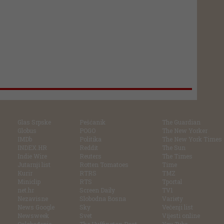
Glas Srpske
Pešćanik
The Guardian
Globus
POGO
The New Yorker
IMDb
Politika
The New York Times
INDEX.HR
Reddit
The Sun
Indie Wire
Reuters
The Times
Jutarnji list
Rotten Tomatoes
Time
Kurir
RTRS
TMZ
Miniclip
RTS
Tportal
net.hr
Screen Daily
TV1
Nezavisne
Slobodna Bosna
Variety
News Google
Sky
Večenji list
Newsweek
Svet
Vijesti online