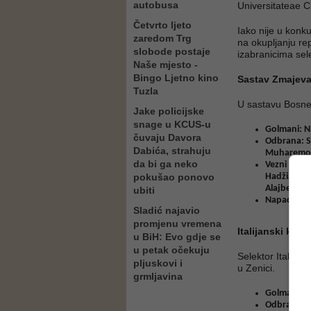
autobusa
Universitateae Clu
Četvrto ljeto
Iako nije u konku
zaredom Trg
na okupljanju re
slobode postaje
izabranicima sel
Naše mjesto -
Bingo Ljetno kino
Sastav Zmajev
Tuzla
U sastavu Bosne
Jake policijske
snage u KCUS-u
Golmani: Ni
čuvaju Davora
Odbrana: Se
Dabića, strahuju
Muharemović
da bi ga neko
Vezni red: 
pokušao ponovo
Hadžiahmet
Alajbegović
ubiti
Napad: Erm
Sladić najavio
promjenu vremena
Italijanski kada
u BiH: Evo gdje se
u petak očekuju
Selektor Italije
G
pljuskovi i
u Zenici.
grmljavina
Golmani: G
Odbrana: M