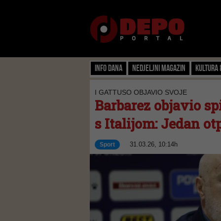
Info dana
Nedjeljni magazin
Kultura 
I GATTUSO OBJAVIO SVOJE
Barbarez objavio sp
s Italijom: Jedan ot
31.03.26, 10:14h
Sport