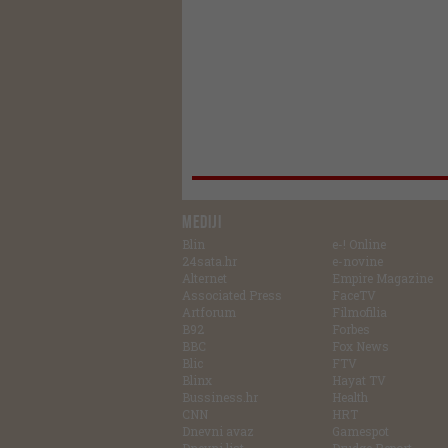
MEDIJI
Blin
e-! Online
24sata.hr
e-novine
Alternet
Empire Magazine
Associated Press
FaceTV
Artforum
Filmofilia
B92
Forbes
BBC
Fox News
Blic
FTV
Blinx
Hayat TV
Bussiness.hr
Health
CNN
HRT
Dnevni avaz
Gamespot