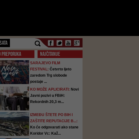
SATA
O PREPORUKA
NAJČITANIJE
SARAJEVO FILM
FESTIVAL:
Četvrto ljeto
zaredom Trg slobode
postaje ...
KO MOŽE APLICIRATI:
Novi
Javni pozivi u FBiH:
Rekordnih 20,3 m...
IZMEĐU ŠTETE PO BIH I
ZAŠTITE REPUTACIJE B...:
Ko će odgovarati ako stane
Koridor Vc: Kaž...