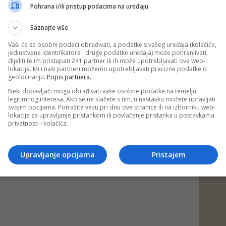
Buongiorno, Riccardo Calafiori, Federico Gatti, Andrea
Pohrana i/ili pristup podacima na uređaju
Alessandro Bastoni, Gianluca Mancini
Manuel Locatelli, Sandro Tonali, Niccolo Pisilli, Bryan Cristante,
Saznajte više
tesi, Nicolo Barella
teo Politano, Mateo Retegui, Giacomo Raspadori, Moise Kean,
Vaši će se osobni podaci obrađivati, a podatke s vašeg uređaja (kolačiće,
o
jedinstvene identifikatore i druge podatke uređaja) može pohranjivati,
dijeliti te im pristupati 241 partner ili ih može upotrebljavati ova web-
lokacija. Mi i naši partneri možemo upotrebljavati precizne podatke o
Bosne i Hercegovine i Italije igra se večeras od 20:45h na
geolociranju.
Popis partnera.
olje u Zenici, uz direktan prijenos na BHT1.
Neki dobavljači mogu obrađivati vaše osobne podatke na temelju
au)
legitimnog interesa. Ako se ne slažete s tim, u nastavku možete upravljati
 putem društvenih mreža
Twitter
i
Facebook
svojim opcijama. Potražite vezu pri dnu ove stranice ili na izborniku web-
lokacije za upravljanje pristankom ili povlačenje pristanka u postavkama
privatnosti i kolačića.
Upravljanje opcijama
Pristajem