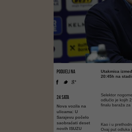
PODIJELI NA
Utakmica između
20:45h na stadi
Selektor nogome
24 SATA
odlučio je kojih 2
finalu baraža za
Nova vozila na
ulicama: U
Sarajevu počelo
saobraćati deset
Kao i u prethodno
novih ISUZU
Ovaj put odluka