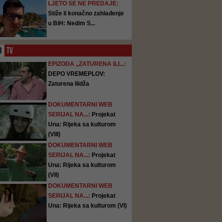
LJETO SE NE PREDAJE:
Stiže li konačno zahlađenje
u BiH: Nedim S...
O
TV
EPIZODA „ZATURENA ILI...:
DEPO VREMEPLOV:
Zaturena Ilidža
DOKUMENTARNI WEB
SERIJAL NA...:
Projekat
Una: Rijeka sa kulturom
(VIII)
DOKUMENTARNI WEB
SERIJAL NA...:
Projekat
Una: Rijeka sa kulturom
(VII)
DOKUMENTARNI WEB
SERIJAL NA...:
Projekat
Una: Rijeka sa kulturom (VI)