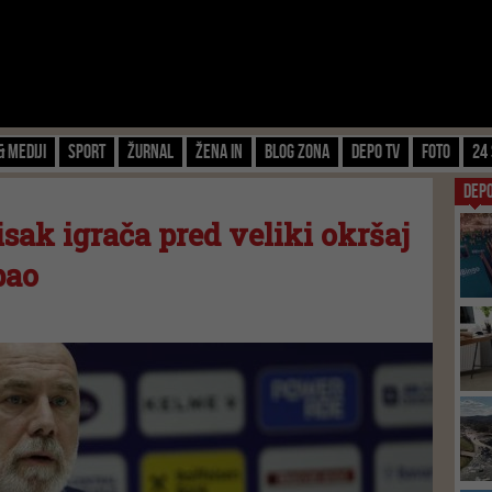
& Mediji
Sport
Žurnal
Žena IN
Blog zona
Depo TV
FOTO
24 
DEP
isak igrača pred veliki okršaj
pao