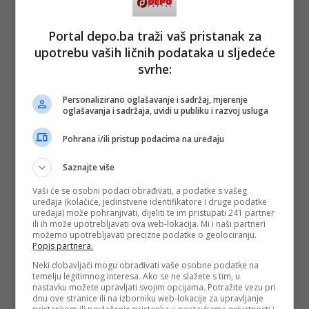
Portal depo.ba traži vaš pristanak za
upotrebu vaših ličnih podataka u sljedeće
svrhe:
Personalizirano oglašavanje i sadržaj, mjerenje
oglašavanja i sadržaja, uvidi u publiku i razvoj usluga
Pohrana i/ili pristup podacima na uređaju
Saznajte više
Vaši će se osobni podaci obrađivati, a podatke s vašeg
uređaja (kolačiće, jedinstvene identifikatore i druge podatke
uređaja) može pohranjivati, dijeliti te im pristupati 241 partner
ili ih može upotrebljavati ova web-lokacija. Mi i naši partneri
možemo upotrebljavati precizne podatke o geolociranju.
Popis partnera.
Neki dobavljači mogu obrađivati vaše osobne podatke na
temelju legitimnog interesa. Ako se ne slažete s tim, u
nastavku možete upravljati svojim opcijama. Potražite vezu pri
dnu ove stranice ili na izborniku web-lokacije za upravljanje