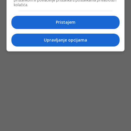
pristankom ili povlačenje pristanka u postavkama privatnosti i
kolačića.
Pristajem
Upravljanje opcijama