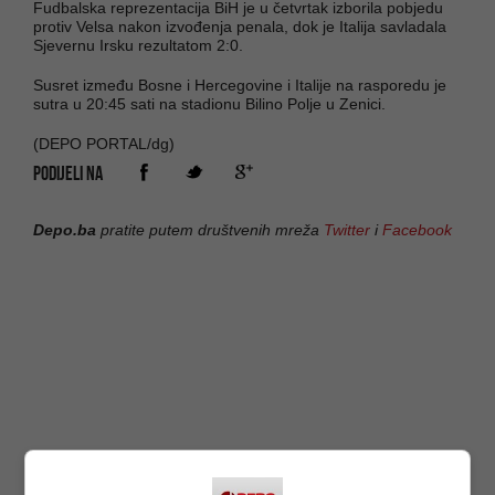
Fudbalska reprezentacija BiH je u četvrtak izborila pobjedu
protiv Velsa nakon izvođenja penala, dok je Italija savladala
Sjevernu Irsku rezultatom 2:0.
Susret između Bosne i Hercegovine i Italije na rasporedu je
sutra u 20:45 sati na stadionu Bilino Polje u Zenici.
(DEPO PORTAL/dg)
PODIJELI NA
Depo.ba
pratite putem društvenih mreža
Twitter
i
Facebook