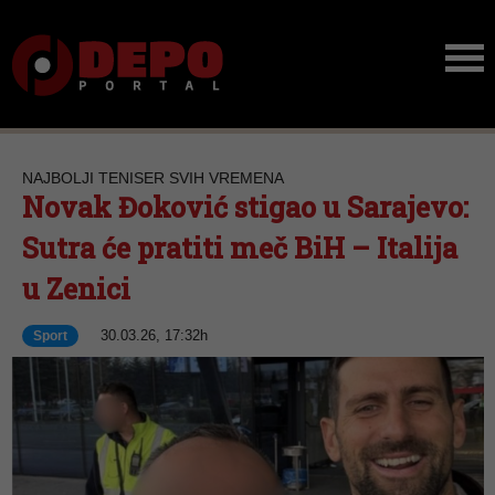
NAJBOLJI TENISER SVIH VREMENA
Novak Đoković stigao u Sarajevo:
Sutra će pratiti meč BiH – Italija
u Zenici
30.03.26, 17:32h
Sport