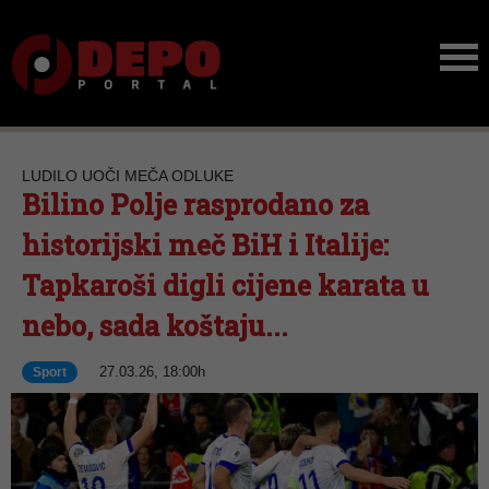
LUDILO UOČI MEČA ODLUKE
Bilino Polje rasprodano za
historijski meč BiH i Italije:
Tapkaroši digli cijene karata u
nebo, sada koštaju...
27.03.26, 18:00h
Sport