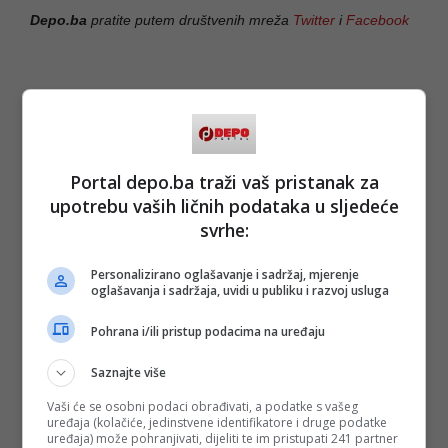
Depo.ba
pratite putem društvenih mreža
Twitter
i
Facebook
Portal depo.ba traži vaš pristanak za
upotrebu vaših ličnih podataka u sljedeće
svrhe:
Personalizirano oglašavanje i sadržaj, mjerenje
oglašavanja i sadržaja, uvidi u publiku i razvoj usluga
Pohrana i/ili pristup podacima na uređaju
Saznajte više
Vaši će se osobni podaci obrađivati, a podatke s vašeg
uređaja (kolačiće, jedinstvene identifikatore i druge podatke
uređaja) može pohranjivati, dijeliti te im pristupati 241 partner