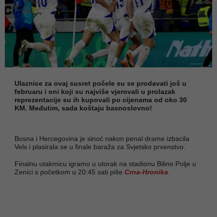
Ulaznice za ovaj susret počele su se prodavati još u
februaru i oni koji su najviše vjerovali u prolazak
reprezentacije su ih kupovali po cijenama od oko 30
KM. Međutim, sada koštaju basnoslovno!
Bosna i Hercegovina je sinoć nakon penal drame izbacila
Vels i plasirala se u finale baraža za Svjetsko prvenstvo.
Finalnu utakmicu igramo u utorak na stadionu Bilino Polje u
Zenici s početkom u 20:45 sati piše
Crna-Hronika
.