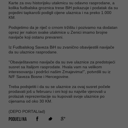
Karte za ovu historijsku utakmicu su odavno rasprodane, a
kolika fudbalska groznica trese BiH pokazuje i podatak da su
pojedini tapkaroši podigli cijene ulaznica i na preko 1.000
KM.
Podsjetimo da je riječ o crnom tržištu i pozivamo na dodatan
oprez jer nakon svake utakmice u Zenici imamo brojne
navijače koji ostanu prevareni.
Iz Fudbalskog Saveza BiH su zvanično obavijestili navijače
da su ulaznice rasprodane.
“Obavještavamo navijače da su sve ulaznice za predstojeći
susret sa Italijom rasprodate. Hvala vam na velikom
interesovanju i podršci našim Zmajevima!”, potvrdili su iz
N/F Saveza Bosne i Hercegovine.
Treba podsjetiti i da su se ulaznice za ovaj susret počele
prodavati još u februaru i oni koji su najviše vjerovali u
prolazak reprezentacije su kupovali svoje ulaznice po
cijenama od oko 30 KM.
(DEPO PORTAL/ad)
PODIJELI NA