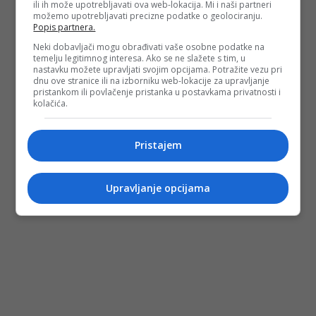
ili ih može upotrebljavati ova web-lokacija. Mi i naši partneri
možemo upotrebljavati precizne podatke o geolociranju.
Popis partnera.
Neki dobavljači mogu obrađivati vaše osobne podatke na
temelju legitimnog interesa. Ako se ne slažete s tim, u
nastavku možete upravljati svojim opcijama. Potražite vezu pri
dnu ove stranice ili na izborniku web-lokacije za upravljanje
pristankom ili povlačenje pristanka u postavkama privatnosti i
kolačića.
Pristajem
Upravljanje opcijama