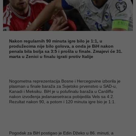
Nakon regularnih 90 minuta igre bilo je 1:1, u
produžecima nije bilo golova, a onda je BiH nakon
penala bila bolja sa 3:5 i prošla u finale. Zmajevi će 31.
marta u Zenici u finalu igrati protiv Italije
Nogometna reprezentacija Bosne i Hercegovine izborila je
plasman u finale baraža za Svjetsko prvenstvo u SAD-u,
Kanadi i Meksiku. BiH je u polufinalu baraža u Cardiffu
nakon izvođenja jedanaesetraca pobijedila Vels sa 4:2.
Rezultat nakon 90, a potom i 120 minuta igre bio je 1:1.
Pogodak za BiH postigao je Edin Džeko u 86. minuti, a