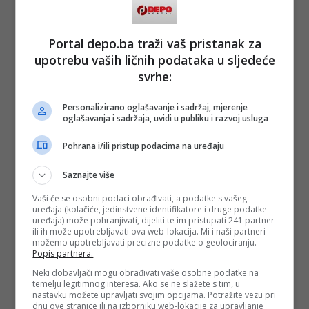
Do kraja regularnog toka BiH je pokušala iskoristiti pad
koncentracije Velšana nakon primljenog gola, ali se rezultat
Portal depo.ba traži vaš pristanak za
nije mijenjao te se ušlo u produžetke.
upotrebu vaših ličnih podataka u sljedeće
Veliku priliku u produćžetku imao je Demirović u 98. minuti
svrhe:
kada je nakon dodavanja Tabakovića pogodio vanjski dio
mreže.
Personalizirano oglašavanje i sadržaj, mjerenje
U nastavku su domaći ponovo preuzeli inicijativu i
oglašavanja i sadržaja, uvidi u publiku i razvoj usluga
pokušavali doći do novog vodstva, ali su nogometaši BiH
uspjeli izdržati sve napade i sačuvati remi te se pristupilo
Pohrana i/ili pristup podacima na uređaju
izvođenju jedanaesteraca.
Saznajte više
Udarac Demirovića odbranio je Darlow, a sa druge strane
precizan je bio Wilson. Tabaković je potom pogodio za
Vaši će se osobni podaci obrađivati, a podatke s vašeg
poravnanje, ali je Harris vratio vodstvo Velsu. Precizan sa
uređaja (kolačiće, jedinstvene identifikatore i druge podatke
bijele tačke bio je i Bašić, a Johnson je promašio gol čime je
uređaja) može pohranjivati, dijeliti te im pristupati 241 partner
vratio BiH u igru. Vodstvo bh. selekciji donio je
ili ih može upotrebljavati ova web-lokacija. Mi i naši partneri
Hadžiahmetović, a Vasilj je odbranio Williamsu. U petoj seriji
možemo upotrebljavati precizne podatke o geolociranju.
Alajbegović je postigao gol i odveo BiH u finale protiv Italije
Popis partnera.
31. marta u Zenici.
Neki dobavljači mogu obrađivati vaše osobne podatke na
Sastavi ekipa:
temelju legitimnog interesa. Ako se ne slažete s tim, u
nastavku možete upravljati svojim opcijama. Potražite vezu pri
dnu ove stranice ili na izborniku web-lokacije za upravljanje
Vels: Darlow, Williams, Lawlor, Rodon, Dasilva, Ampadu, J.