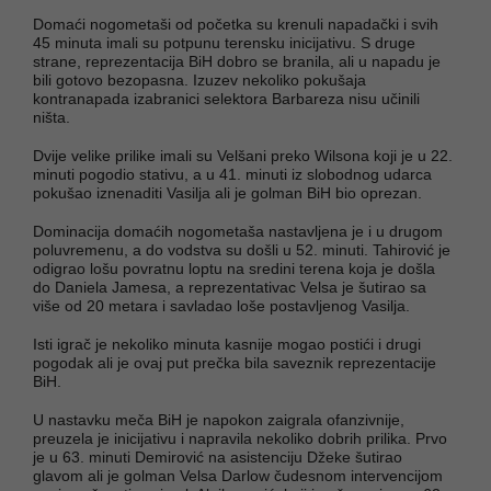
Domaći nogometaši od početka su krenuli napadački i svih
45 minuta imali su potpunu terensku inicijativu. S druge
strane, reprezentacija BiH dobro se branila, ali u napadu je
bili gotovo bezopasna. Izuzev nekoliko pokušaja
kontranapada izabranici selektora Barbareza nisu učinili
ništa.
Dvije velike prilike imali su Velšani preko Wilsona koji je u 22.
minuti pogodio stativu, a u 41. minuti iz slobodnog udarca
pokušao iznenaditi Vasilja ali je golman BiH bio oprezan.
Dominacija domaćih nogometaša nastavljena je i u drugom
poluvremenu, a do vodstva su došli u 52. minuti. Tahirović je
odigrao lošu povratnu loptu na sredini terena koja je došla
do Daniela Jamesa, a reprezentativac Velsa je šutirao sa
više od 20 metara i savladao loše postavljenog Vasilja.
Isti igrač je nekoliko minuta kasnije mogao postići i drugi
pogodak ali je ovaj put prečka bila saveznik reprezentacije
BiH.
U nastavku meča BiH je napokon zaigrala ofanzivnije,
preuzela je inicijativu i napravila nekoliko dobrih prilika. Prvo
je u 63. minuti Demirović na asistenciju Džeke šutirao
glavom ali je golman Velsa Darlow čudesnom intervencijom