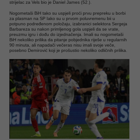
strijelac za Vels bio je Daniel James (52.).
Nogometaši BiH tako su uspjeli proći prvu prepreku u borbi
za plasman na SP Iako su u prvom poluvremenu bii u
potpuno podređenom položaju, izabranici selektora Sergeja
Barbareza su nakon primljenog gola uspjeli da se vrate,
preuzmu igru i dođu do izjednačenja. Imali su nogometaši
BiH nekoliko prilika da pitanje pobjednika riješe u regularnih
90 minuta, ali napadači večeras nisu imali svoje veče,
posebno Demirović koji je prošustio nekoliko odličnih prilika.