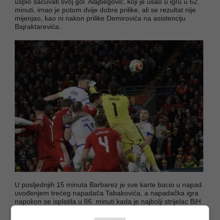
uspio sačuvati svoj gol. Alajbegović, koji je ušao u igru u 62.
minuti, imao je potom dvije dobre prilike, ali se rezultat nije
mijenjao, kao ni nakon prilike Demirovića na asistenciju
Bajraktarevića.
U posljednjih 15 minuta Barbarez je sve karte bacio u napad
uvođenjem trećeg napadača Tabakovića, a napadačka igra
napokon se isplatila u 86. minuti kada je najbolji strijelac BiH
svih vremena Edin Džeko, nakon kornera Alajbegovića,
glavom postigao izjednačujući pogodak.