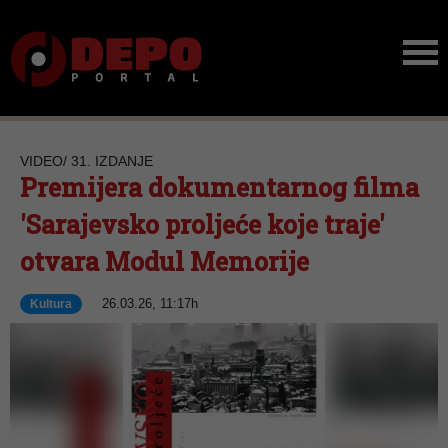
VIDEO/ 31. IZDANJE
Premijera dokumentarnog filma
'Sarajevsko proljeće koje traje'
otvara Modul Memorije
26.03.26, 11:17h
Kultura