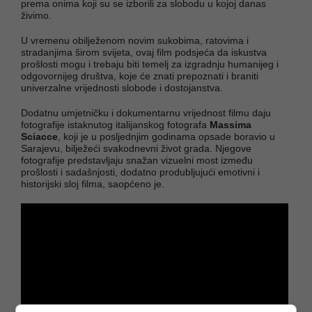
prema onima koji su se izborili za slobodu u kojoj danas
živimo.
U vremenu obilježenom novim sukobima, ratovima i
stradanjima širom svijeta, ovaj film podsjeća da iskustva
prošlosti mogu i trebaju biti temelj za izgradnju humanijeg i
odgovornijeg društva, koje će znati prepoznati i braniti
univerzalne vrijednosti slobode i dostojanstva.
Dodatnu umjetničku i dokumentarnu vrijednost filmu daju
fotografije istaknutog italijanskog fotografa
Massima
Sciacce
, koji je u posljednjim godinama opsade boravio u
Sarajevu, bilježeći svakodnevni život grada. Njegove
fotografije predstavljaju snažan vizuelni most između
prošlosti i sadašnjosti, dodatno produbljujući emotivni i
historijski sloj filma, saopćeno je.