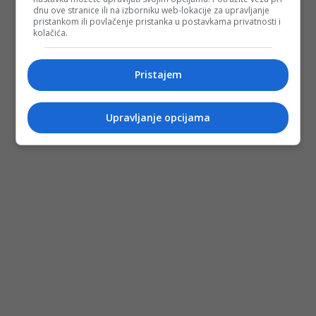
dnu ove stranice ili na izborniku web-lokacije za upravljanje
pristankom ili povlačenje pristanka u postavkama privatnosti i
kolačića.
Pristajem
Upravljanje opcijama