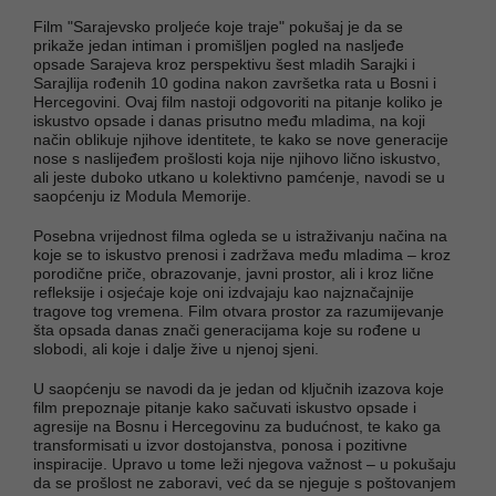
Film "Sarajevsko proljeće koje traje" pokušaj je da se
prikaže jedan intiman i promišljen pogled na nasljeđe
opsade Sarajeva kroz perspektivu šest mladih Sarajki i
Sarajlija rođenih 10 godina nakon završetka rata u Bosni i
Hercegovini. Ovaj film nastoji odgovoriti na pitanje koliko je
iskustvo opsade i danas prisutno među mladima, na koji
način oblikuje njihove identitete, te kako se nove generacije
nose s naslijeđem prošlosti koja nije njihovo lično iskustvo,
ali jeste duboko utkano u kolektivno pamćenje, navodi se u
saopćenju iz Modula Memorije.
Posebna vrijednost filma ogleda se u istraživanju načina na
koje se to iskustvo prenosi i zadržava među mladima – kroz
porodične priče, obrazovanje, javni prostor, ali i kroz lične
refleksije i osjećaje koje oni izdvajaju kao najznačajnije
tragove tog vremena. Film otvara prostor za razumijevanje
šta opsada danas znači generacijama koje su rođene u
slobodi, ali koje i dalje žive u njenoj sjeni.
U saopćenju se navodi da je jedan od ključnih izazova koje
film prepoznaje pitanje kako sačuvati iskustvo opsade i
agresije na Bosnu i Hercegovinu za budućnost, te kako ga
transformisati u izvor dostojanstva, ponosa i pozitivne
inspiracije. Upravo u tome leži njegova važnost – u pokušaju
da se prošlost ne zaboravi, već da se njeguje s poštovanjem