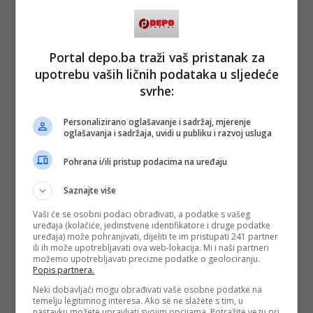
Portal depo.ba traži vaš pristanak za
upotrebu vaših ličnih podataka u sljedeće
svrhe:
Personalizirano oglašavanje i sadržaj, mjerenje
(FENA/au)
oglašavanja i sadržaja, uvidi u publiku i razvoj usluga
PODIJELI NA
Pohrana i/ili pristup podacima na uređaju
Depo.ba
pratite putem društvenih mreža
Twitter
i
Facebook
Saznajte više
Vaši će se osobni podaci obrađivati, a podatke s vašeg
uređaja (kolačiće, jedinstvene identifikatore i druge podatke
uređaja) može pohranjivati, dijeliti te im pristupati 241 partner
ili ih može upotrebljavati ova web-lokacija. Mi i naši partneri
možemo upotrebljavati precizne podatke o geolociranju.
Popis partnera.
Neki dobavljači mogu obrađivati vaše osobne podatke na
temelju legitimnog interesa. Ako se ne slažete s tim, u
nastavku možete upravljati svojim opcijama. Potražite vezu pri