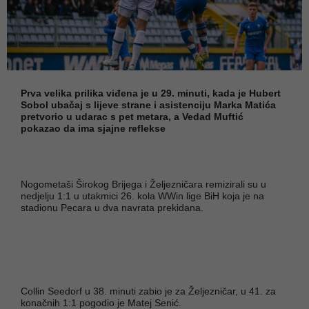
Prva velika prilika viđena je u 29. minuti, kada je Hubert
Sobol ubačaj s lijeve strane i asistenciju Marka Matića
pretvorio u udarac s pet metara, a Vedad Muftić
pokazao da ima sjajne reflekse
Nogometaši Širokog Brijega i Željezničara remizirali su u
nedjelju 1:1 u utakmici 26. kola WWin lige BiH koja je na
stadionu Pecara u dva navrata prekidana.
Collin Seedorf u 38. minuti zabio je za Željezničar, u 41. za
konačnih 1:1 pogodio je Matej Senić.