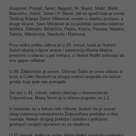
Josipović, Pranjić, Senić, Bagarić, M. Stanić, Matić, Bašić,
Marcinho, Sobol, Tomić i P. Stanić, bili su igrači koje je trener
Širokog Brijega Damir Milanović uvrstio u startnu postavu, s
druge strane, Savo Milošević je za početak susreta odabrao
Muftića, Odinaku, Bičakčića, Pejića, Krpića, Peixota, Nastića,
Šabića, Miloševića, Seedorfa i Radovca.
Prva velika prilika viđena je u 29. minuti, kada je Hubert
Sobol ubačaj s lijeve strane i asistenciju Marka Matića
pretvorio u udarac s pet metara, a Vedad Muftić pokazao da
ima sjajne reflekse.
U 38. Željezničar je poveo. Dženan Šabić je izveo udarac iz
kuta, a Collin Seedorf na drugoj vratnici pogodio za radost
gostiju koja ipak nije potrajala.
Jer već u 41. minuti, nakon ubačaja u šesnaesterac
Željezničara, Matej Senić je iz blizine pogodio za 1:1.
U nastavku su u fokusu bile tribune, budući da je susret
zbog izvjesnog transparenta Željezničara prekidan u dva
navrata. Nakon drugog prekida i sukoba s policijom,
gostujući navijači ispraćeni su sa stadiona.
U 23 minute, koliko je sudac Haris Halkić produžio utakmicu