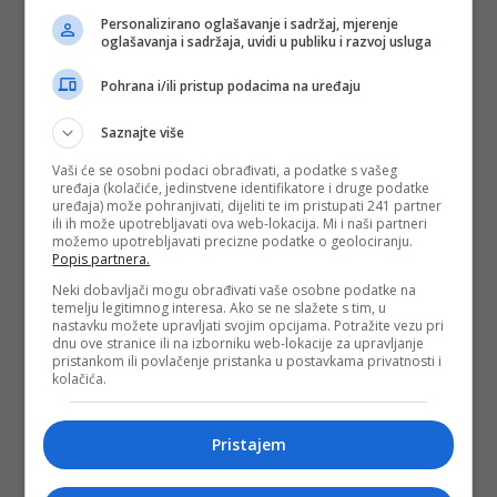
Personalizirano oglašavanje i sadržaj, mjerenje
oglašavanja i sadržaja, uvidi u publiku i razvoj usluga
Pohrana i/ili pristup podacima na uređaju
Saznajte više
Vaši će se osobni podaci obrađivati, a podatke s vašeg
uređaja (kolačiće, jedinstvene identifikatore i druge podatke
uređaja) može pohranjivati, dijeliti te im pristupati 241 partner
ili ih može upotrebljavati ova web-lokacija. Mi i naši partneri
možemo upotrebljavati precizne podatke o geolociranju.
Popis partnera.
Neki dobavljači mogu obrađivati vaše osobne podatke na
temelju legitimnog interesa. Ako se ne slažete s tim, u
nastavku možete upravljati svojim opcijama. Potražite vezu pri
dnu ove stranice ili na izborniku web-lokacije za upravljanje
pristankom ili povlačenje pristanka u postavkama privatnosti i
kolačića.
Pristajem