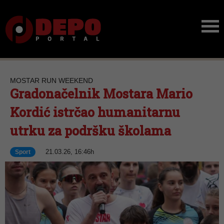
MOSTAR RUN WEEKEND
Gradonačelnik Mostara Mario
Kordić istrčao humanitarnu
utrku za podršku školama
21.03.26, 16:46h
Sport