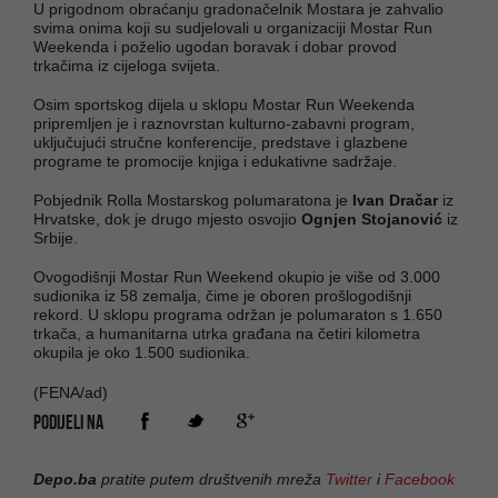
U prigodnom obraćanju gradonačelnik Mostara je zahvalio
svima onima koji su sudjelovali u organizaciji Mostar Run
Weekenda i poželio ugodan boravak i dobar provod
trkačima iz cijeloga svijeta.
Osim sportskog dijela u sklopu Mostar Run Weekenda
pripremljen je i raznovrstan kulturno-zabavni program,
uključujući stručne konferencije, predstave i glazbene
programe te promocije knjiga i edukativne sadržaje.
Pobjednik Rolla Mostarskog polumaratona je
Ivan Dračar
iz
Hrvatske, dok je drugo mjesto osvojio
Ognjen Stojanović
iz
Srbije.
Ovogodišnji Mostar Run Weekend okupio je više od 3.000
sudionika iz 58 zemalja, čime je oboren prošlogodišnji
rekord. U sklopu programa održan je polumaraton s 1.650
trkača, a humanitarna utrka građana na četiri kilometra
okupila je oko 1.500 sudionika.
(FENA/ad)
PODIJELI NA
Depo.ba
pratite putem društvenih mreža
Twitter
i
Facebook