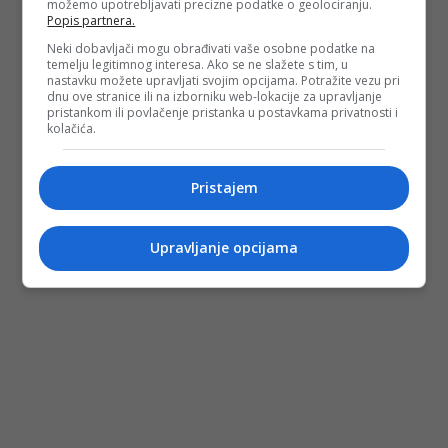
možemo upotrebljavati precizne podatke o geolociranju.
Popis partnera.
Neki dobavljači mogu obrađivati vaše osobne podatke na
temelju legitimnog interesa. Ako se ne slažete s tim, u
nastavku možete upravljati svojim opcijama. Potražite vezu pri
dnu ove stranice ili na izborniku web-lokacije za upravljanje
pristankom ili povlačenje pristanka u postavkama privatnosti i
kolačića.
Pristajem
Upravljanje opcijama