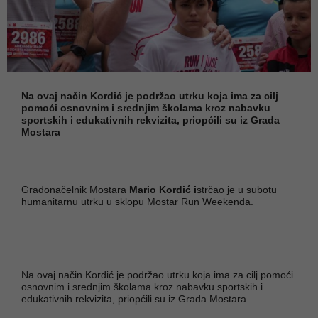
Na ovaj način Kordić je podržao utrku koja ima za cilj
pomoći osnovnim i srednjim školama kroz nabavku
sportskih i edukativnih rekvizita, priopćili su iz Grada
Mostara
Gradonačelnik Mostara
Mario Kordić i
strčao je u subotu
humanitarnu utrku u sklopu Mostar Run Weekenda.
Na ovaj način Kordić je podržao utrku koja ima za cilj pomoći
osnovnim i srednjim školama kroz nabavku sportskih i
edukativnih rekvizita, priopćili su iz Grada Mostara.