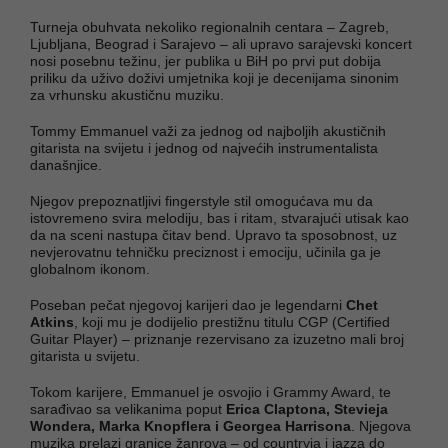
Turneja obuhvata nekoliko regionalnih centara – Zagreb,
Ljubljana, Beograd i Sarajevo – ali upravo sarajevski koncert
nosi posebnu težinu, jer publika u BiH po prvi put dobija
priliku da uživo doživi umjetnika koji je decenijama sinonim
za vrhunsku akustičnu muziku.
Tommy Emmanuel važi za jednog od najboljih akustičnih
gitarista na svijetu i jednog od najvećih instrumentalista
današnjice.
Njegov prepoznatljivi fingerstyle stil omogućava mu da
istovremeno svira melodiju, bas i ritam, stvarajući utisak kao
da na sceni nastupa čitav bend. Upravo ta sposobnost, uz
nevjerovatnu tehničku preciznost i emociju, učinila ga je
globalnom ikonom.
Poseban pečat njegovoj karijeri dao je legendarni
Chet
Atkins
, koji mu je dodijelio prestižnu titulu CGP (Certified
Guitar Player) – priznanje rezervisano za izuzetno mali broj
gitarista u svijetu.
Tokom karijere, Emmanuel je osvojio i Grammy Award, te
sarađivao sa velikanima poput
Erica Claptona, Stevieja
Wondera, Marka Knopflera i Georgea Harrisona
. Njegova
muzika prelazi granice žanrova – od countryja i jazza do