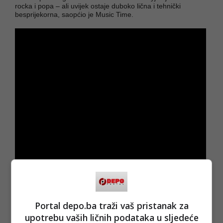
rocka i popa – ali uvijek ostaje duboko lična i tehnički
besprijekorna, saopćio je Music Time.
(FENA/au)
Portal depo.ba traži vaš pristanak za
PODIJELI NA
upotrebu vaših ličnih podataka u sljedeće