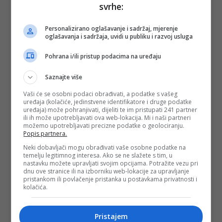
svrhe:
Depo.ba
pratite putem društvenih mreža
Twitter
i
Facebook
Personalizirano oglašavanje i sadržaj, mjerenje
oglašavanja i sadržaja, uvidi u publiku i razvoj usluga
Pohrana i/ili pristup podacima na uređaju
Saznajte više
Vaši će se osobni podaci obrađivati, a podatke s vašeg
uređaja (kolačiće, jedinstvene identifikatore i druge podatke
uređaja) može pohranjivati, dijeliti te im pristupati 241 partner
ili ih može upotrebljavati ova web-lokacija. Mi i naši partneri
možemo upotrebljavati precizne podatke o geolociranju.
Popis partnera.
Neki dobavljači mogu obrađivati vaše osobne podatke na
temelju legitimnog interesa. Ako se ne slažete s tim, u
nastavku možete upravljati svojim opcijama. Potražite vezu pri
dnu ove stranice ili na izborniku web-lokacije za upravljanje
pristankom ili povlačenje pristanka u postavkama privatnosti i
kolačića.
Pristajem