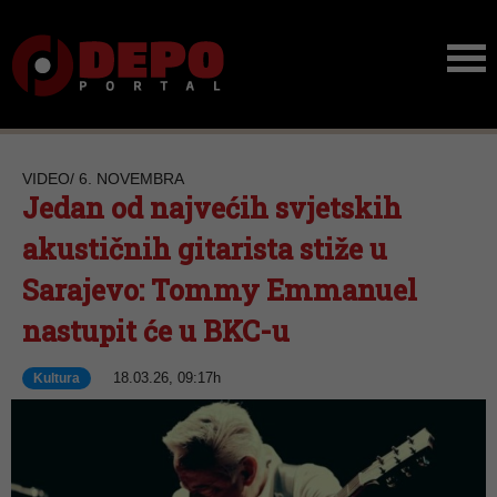
VIDEO/ 6. NOVEMBRA
Jedan od najvećih svjetskih
akustičnih gitarista stiže u
Sarajevo: Tommy Emmanuel
nastupit će u BKC-u
18.03.26, 09:17h
Kultura