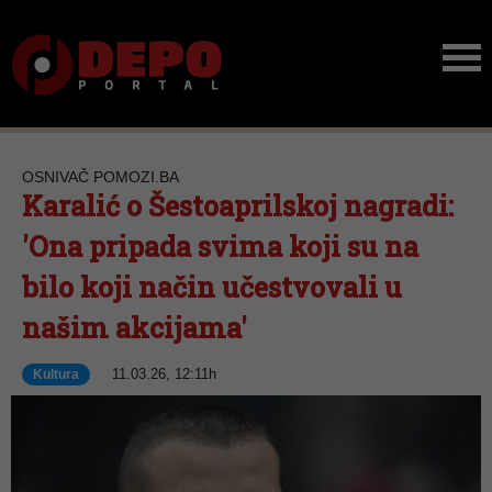
OSNIVAČ POMOZI.BA
Karalić o Šestoaprilskoj nagradi:
'Ona pripada svima koji su na
bilo koji način učestvovali u
našim akcijama'
11.03.26, 12:11h
Kultura