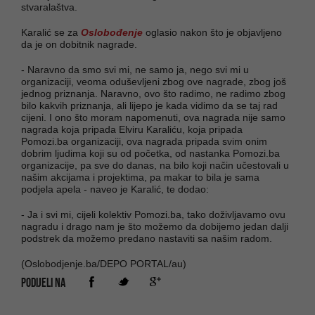
stvaralaštva.
Karalić se za
Oslobođenje
oglasio nakon što je objavljeno
da je on dobitnik nagrade.
- Naravno da smo svi mi, ne samo ja, nego svi mi u
organizaciji, veoma oduševljeni zbog ove nagrade, zbog još
jednog priznanja. Naravno, ovo što radimo, ne radimo zbog
bilo kakvih priznanja, ali lijepo je kada vidimo da se taj rad
cijeni. I ono što moram napomenuti, ova nagrada nije samo
nagrada koja pripada Elviru Karaliću, koja pripada
Pomozi.ba organizaciji, ova nagrada pripada svim onim
dobrim ljudima koji su od početka, od nastanka Pomozi.ba
organizacije, pa sve do danas, na bilo koji način učestovali u
našim akcijama i projektima, pa makar to bila je sama
podjela apela - naveo je Karalić, te dodao:
- Ja i svi mi, cijeli kolektiv Pomozi.ba, tako doživljavamo ovu
nagradu i drago nam je što možemo da dobijemo jedan dalji
podstrek da možemo predano nastaviti sa našim radom.
(Oslobodjenje.ba/DEPO PORTAL/au)
PODIJELI NA