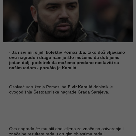
- Ja i svi mi, cijeli kolektiv Pomozi.ba, tako doživljavamo
ovu nagradu i drago nam je što možemo da dobijemo
jedan dalji podstrek da možemo predano nastaviti sa
našim radom - poručio je Karalić
Osnivač udruženja Pomozi.ba
Elvir Karalić
dobitnik je
ovogodišnje Šestoaprilske nagrade Grada Sarajeva.
Ova nagrada će mu biti dodijeljena za značajna ostvarenja i
značajne rezultate rada u drugim oblastima rada i