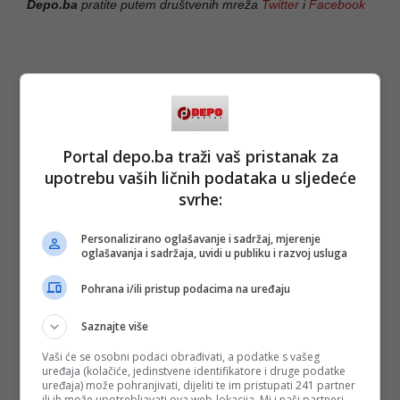
Depo.ba
pratite putem društvenih mreža
Twitter
i
Facebook
Portal depo.ba traži vaš pristanak za
upotrebu vaših ličnih podataka u sljedeće
svrhe:
Personalizirano oglašavanje i sadržaj, mjerenje
oglašavanja i sadržaja, uvidi u publiku i razvoj usluga
Pohrana i/ili pristup podacima na uređaju
Saznajte više
Vaši će se osobni podaci obrađivati, a podatke s vašeg
uređaja (kolačiće, jedinstvene identifikatore i druge podatke
uređaja) može pohranjivati, dijeliti te im pristupati 241 partner
ili ih može upotrebljavati ova web-lokacija. Mi i naši partneri