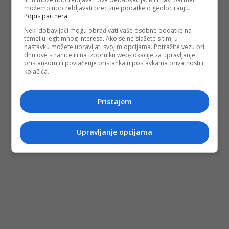
možemo upotrebljavati precizne podatke o geolociranju.
Popis partnera.
Neki dobavljači mogu obrađivati vaše osobne podatke na
temelju legitimnog interesa. Ako se ne slažete s tim, u
nastavku možete upravljati svojim opcijama. Potražite vezu pri
dnu ove stranice ili na izborniku web-lokacije za upravljanje
pristankom ili povlačenje pristanka u postavkama privatnosti i
kolačića.
Pristajem
Upravljanje opcijama