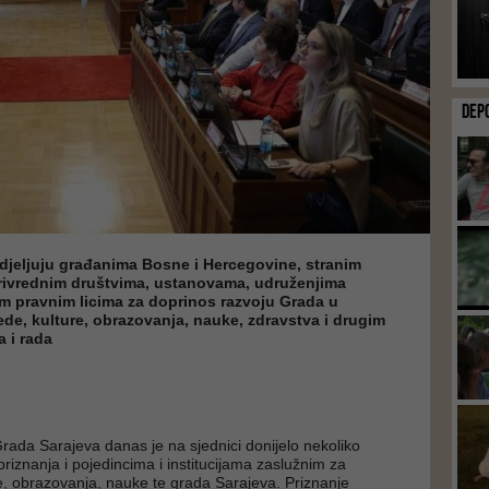
DEP
djeljuju građanima Bosne i Hercegovine, stranim
privrednim društvima, ustanovama, udruženjima
m pravnim licima za doprinos razvoju Grada u
ede, kulture, obrazovanja, nauke, zdravstva i drugim
a i rada
rada Sarajeva danas je na sjednici donijelo nekoliko
priznanja i pojedincima i institucijama zaslužnim za
e, obrazovanja, nauke te grada Sarajeva. Priznanje