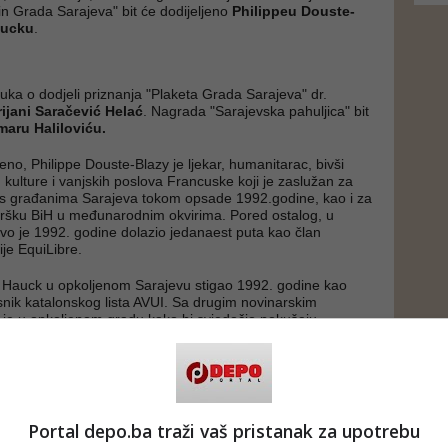
n Grada Sarajeva" bit će dodijeljeno
Philippeu Douste-
aucku
.
ka o dodjeli priznanja "Plaketa Grada Sarajeva" dr.
Arijani Saračević Helać
. Nagrada "Sarajevska pahuljica" bit
aru Haliloviću.
eno, Philippe Douste-Blazy je ljekar, humanitarac, bivši
, kulture i vanjskih poslova Francuske koji je zaslužan za
os građanima Sarajeva tokom opsade 1992.godine, kao i za
dršku BiH u međunarodnim okvirima. Pored ostalog, u
vo je 1992. godine dolazio jedanaest puta kao član
je EquiLibre.
ric Hauck u opkoljenom Sarajevu stigao 1992. godine kao
snik katalonskog lista AVUI. Sa drugim novinarskim
je u opkoljenom gradu kako bi svjedočio pokušaju
i Sarajevo. Život i karijeru posvetio je izgradnji prijateljstva
 BiH i Katalonije.
italijanska historičarka umjetnosti posvećena ulozi
osti u postkonfliktnoj BiH. Osnovala je Kuma International
lne umjetnosti iz postkonfliktnih društva.
Portal depo.ba traži vaš pristanak za upotrebu