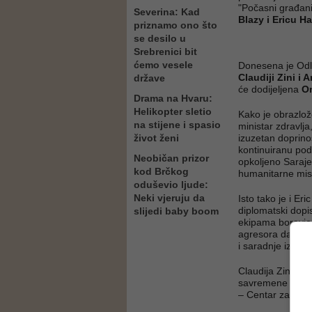
"Počasni građani
Severina: Kad
Blazy i Ericu H
priznamo ono što
se desilo u
Srebrenici bit
ćemo vesele
Donesena je Odlu
Claudiji Zini i 
države
će dodijeljena
Om
Drama na Hvaru:
Helikopter sletio
Kako je obrazlož
na stijene i spasio
ministar zdravlja
život ženi
izuzetan doprin
kontinuiranu po
Neobičan prizor
opkoljeno Saraje
kod Brčkog
humanitarne misi
oduševio ljude:
Neki vjeruju da
Isto tako je i E
diplomatski dopi
slijedi baby boom
ekipama boravio 
agresora da osvoj
i saradnje između
Claudija Zini je 
savremene umjetn
– Centar za vizua