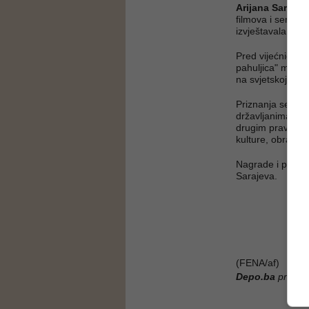
Arijana Saračev
filmova i serijal
izvještavala s prv
Pred vijećnicima 
pahuljica" mladom
na svjetskoj scen
Priznanja se dod
državljanima, pr
drugim pravnim l
kulture, obrazov
Nagrade i prizna
Sarajeva.
(FENA/af)
Depo.ba
pratite