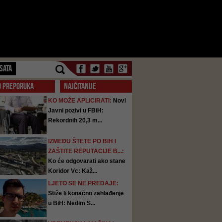
SATA
O PREPORUKA
NAJČITANIJE
KO MOŽE APLICIRATI:
Novi
Javni pozivi u FBiH:
Rekordnih 20,3 m...
IZMEĐU ŠTETE PO BIH I
ZAŠTITE REPUTACIJE B...:
Ko će odgovarati ako stane
Koridor Vc: Kaž...
LJETO SE NE PREDAJE:
Stiže li konačno zahlađenje
u BiH: Nedim S...