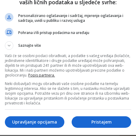
vaših ličnih podataka u sljedeće svrhe:
ić Helać
je novinarka, urednica i autorica dokumentarnih
a. Tokom opsade bila je ratni reporter te svakodnevno
e linije fronta.
Personalizirano oglašavanje i sadržaj, mjerenje oglašavanja i
sadržaja, uvidi u publiku i razvoj usluga
je i Prijedlog odluke o dodjeli nagrade "Sarajevska
 pijanisti Omaru Haliloviću koji ostvaruje zavidne rezultate
Pohrana i/ili pristup podacima na uređaju
i.
Saznajte više
jeljuju građanima Bosne i Hercegovine, stranim
ivrednim društvima, ustanovama, udruženjima građana i
Vaši će se osobni podaci obrađivati, a podatke s vašeg uređaja (kolačiće,
icima za doprinos razvoju Grada u oblastima privrede,
jedinstvene identifikatore i druge podatke uređaja) može pohranjivati,
anja, nauke, zdravstva i drugim oblastima života i rada.
dijeliti te im pristupati 241 partner ili ih može upotrebljavati ova web-
lokacija. Mi i naši partneri možemo upotrebljavati precizne podatke o
nja se uručuju na svečanoj sjednici Gradskog vijeća Grada
geolociranju.
Popis partnera.
Neki dobavljači mogu obrađivati vaše osobne podatke na temelju
legitimnog interesa. Ako se ne slažete s tim, u nastavku možete upravljati
svojim opcijama. Potražite vezu pri dnu ove stranice ili na izborniku web-
lokacije za upravljanje pristankom ili povlačenje pristanka u postavkama
privatnosti i kolačića.
Upravljanje opcijama
Pristajem
 putem društvenih mreža
Twitter
i
Facebook