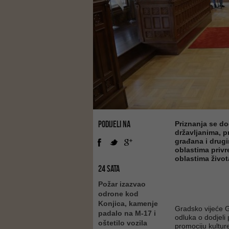
PODIJELI NA
Priznanja se do
državljanima, 
građana i drugi
oblastima privr
oblastima život
24 SATA
Požar izazvao
odrone kod
Konjica, kamenje
Gradsko vijeće G
padalo na M-17 i
odluka o dodjeli 
oštetilo vozila
promociju kultur