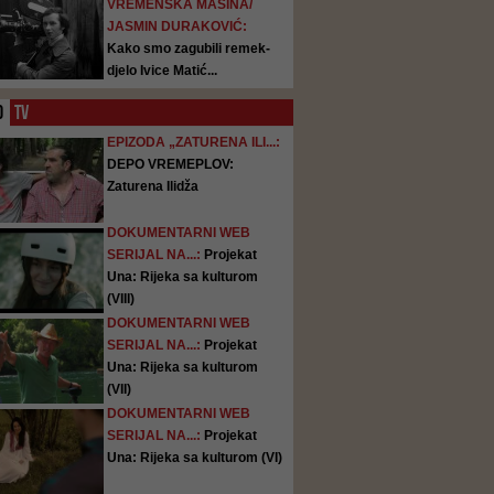
VREMENSKA MAŠINA/
JASMIN DURAKOVIĆ:
Kako smo zagubili remek-
djelo Ivice Matić...
O
TV
EPIZODA „ZATURENA ILI...:
DEPO VREMEPLOV:
Zaturena Ilidža
DOKUMENTARNI WEB
SERIJAL NA...:
Projekat
Una: Rijeka sa kulturom
(VIII)
DOKUMENTARNI WEB
SERIJAL NA...:
Projekat
Una: Rijeka sa kulturom
(VII)
DOKUMENTARNI WEB
SERIJAL NA...:
Projekat
Una: Rijeka sa kulturom (VI)