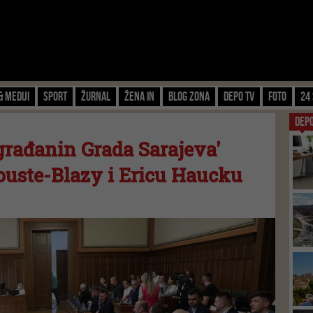
& Mediji
Sport
Žurnal
Žena IN
Blog zona
Depo TV
FOTO
24 
DEP
građanin Grada Sarajeva'
ouste-Blazy i Ericu Haucku