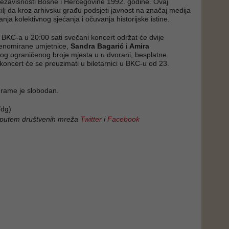
ezavisnosti Bosne i Hercegovine 1992. godine. Ovaj
ilj da kroz arhivsku građu podsjeti javnost na značaj medija
nja kolektivnog sjećanja i očuvanja historijske istine.
i BKC-a u 20:00 sati svečani koncert održat će dvije
renomirane umjetnice,
Sandra Bagarić
i
Amira
bog ograničenog broje mjesta u u dvorani, besplatne
 koncert će se preuzimati u biletarnici u BKC-u od 23.
.
grame je slobodan.
dg)
 putem društvenih mreža
Twitter
i
Facebook