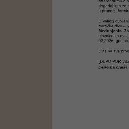
referenduma o n
događaj ima za c
u procesu formira
U Velikoj dvoran
muzičke dive – 
Medunjanin
. Z
ulaznice za ovaj
02.2026. godine
Ulaz na sve pro
(DEPO PORTAL/
Depo.ba
pratite