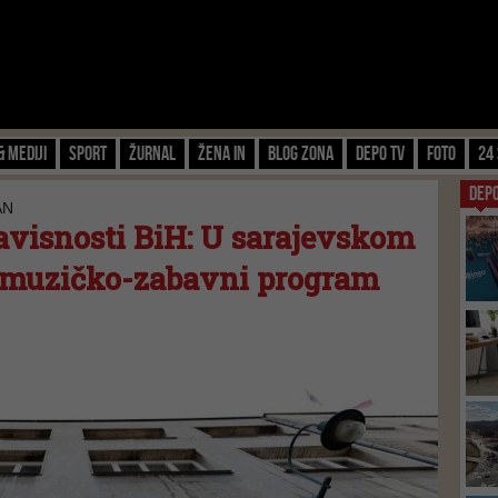
& Mediji
Sport
Žurnal
Žena IN
Blog zona
Depo TV
FOTO
24 
DEP
AN
visnosti BiH: U sarajevskom
 muzičko-zabavni program