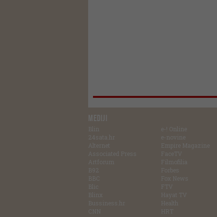
MEDIJI
Blin
e-! Online
24sata.hr
e-novine
Alternet
Empire Magazine
Associated Press
FaceTV
Artforum
Filmofilia
B92
Forbes
BBC
Fox News
Blic
FTV
Blinx
Hayat TV
Bussiness.hr
Health
CNN
HRT