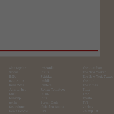
Glas Srpske
Pešćanik
The Guardian
Globus
POGO
The New Yorker
IMDb
Politika
The New York Times
INDEX.HR
Reddit
The Sun
Indie Wire
Reuters
The Times
Jutarnji list
Rotten Tomatoes
Time
Kurir
RTRS
TMZ
Miniclip
RTS
Tportal
net.hr
Screen Daily
TV1
Nezavisne
Slobodna Bosna
Variety
News Google
Sky
Večenji list