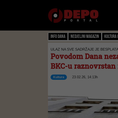
Info dana
Nedjeljni magazin
Kultura 
ULAZ NA SVE SADRŽAJE JE BESPLAT
Povodom Dana neza
BKC-u raznovrstan
23.02.26, 14:13h
Kultura