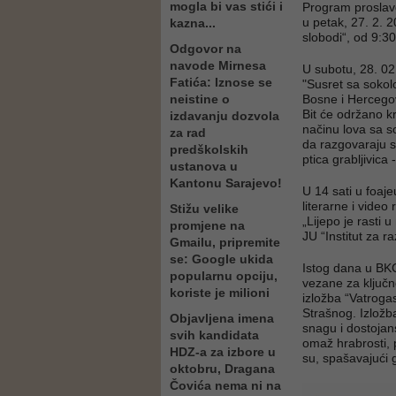
mogla bi vas stići i
Program proslave
u petak, 27. 2. 
kazna...
slobodi“, od 9:30
Odgovor na
navode Mirnesa
U subotu, 28. 02
Fatića: Iznose se
"Susret sa sokol
neistine o
Bosne i Hercegov
Bit će održano kr
izdavanju dozvola
načinu lova sa so
za rad
da razgovaraju s
predškolskih
ptica grabljivica 
ustanova u
Kantonu Sarajevo!
U 14 sati u foaj
literarne i vide
Stižu velike
„Lijepo je rasti 
promjene na
JU “Institut za 
Gmailu, pripremite
se: Google ukida
Istog dana u BKC-
popularnu opciju,
vezane za ključn
koriste je milioni
izložba “Vatroga
Strašnog. Izložba
Objavljena imena
snagu i dostojan
svih kandidata
omaž hrabrosti, p
HDZ-a za izbore u
su, spašavajući 
oktobru, Dragana
Čovića nema ni na