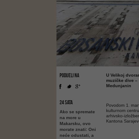
PODIJELI NA
U Velikoj dvora
muzičke dive – 
Medunjanin
24 SATA
Povodom 1. mart
kulturnom centru
Ako se spremate
arhivsko-izložbe
na more u
Kantona Sarajev
Makarsku, ovo
morate znati: Oni
neće odustati, a