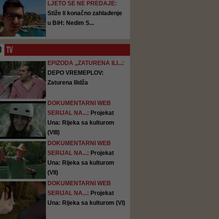
LJETO SE NE PREDAJE:
Stiže li konačno zahlađenje
u BiH: Nedim S...
O
TV
EPIZODA „ZATURENA ILI...:
DEPO VREMEPLOV:
Zaturena Ilidža
DOKUMENTARNI WEB
SERIJAL NA...:
Projekat
Una: Rijeka sa kulturom
(VIII)
DOKUMENTARNI WEB
SERIJAL NA...:
Projekat
Una: Rijeka sa kulturom
(VII)
DOKUMENTARNI WEB
SERIJAL NA...:
Projekat
Una: Rijeka sa kulturom (VI)