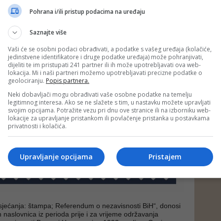
Pohrana i/ili pristup podacima na uređaju
Saznajte više
Vaši će se osobni podaci obrađivati, a podatke s vašeg uređaja (kolačiće,
jedinstvene identifikatore i druge podatke uređaja) može pohranjivati,
dijeliti te im pristupati 241 partner ili ih može upotrebljavati ova web-
lokacija. Mi i naši partneri možemo upotrebljavati precizne podatke o
geolociranju.
Popis partnera.
Neki dobavljači mogu obrađivati vaše osobne podatke na temelju
legitimnog interesa. Ako se ne slažete s tim, u nastavku možete upravljati
svojim opcijama. Potražite vezu pri dnu ove stranice ili na izborniku web-
lokacije za upravljanje pristankom ili povlačenje pristanka u postavkama
privatnosti i kolačića.
Upravljanje opcijama
Pristajem
 sjećanja: štampa; Referendum o nezavisnosti BiH“, donosi
 naslovnica iz perioda prije i za vrijeme održavanja