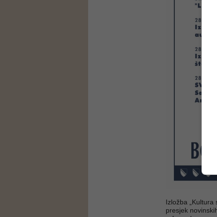
Izložba „Kultura
presjek novinskih