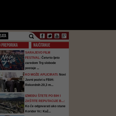
SATA
O PREPORUKA
NAJČITANIJE
SARAJEVO FILM
FESTIVAL:
Četvrto ljeto
zaredom Trg slobode
postaje ...
KO MOŽE APLICIRATI:
Novi
Javni pozivi u FBiH:
Rekordnih 20,3 m...
IZMEĐU ŠTETE PO BIH I
ZAŠTITE REPUTACIJE B...:
Ko će odgovarati ako stane
Koridor Vc: Kaž...