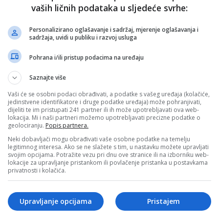
rala u sukob i Marina Pendeš napustila studio počinje od
vaših ličnih podataka u sljedeće svrhe:
Personalizirano oglašavanje i sadržaj, mjerenje oglašavanja i
sadržaja, uvidi u publiku i razvoj usluga
Pohrana i/ili pristup podacima na uređaju
Saznajte više
Vaši će se osobni podaci obrađivati, a podatke s vašeg uređaja (kolačiće,
jedinstvene identifikatore i druge podatke uređaja) može pohranjivati,
dijeliti te im pristupati 241 partner ili ih može upotrebljavati ova web-
lokacija. Mi i naši partneri možemo upotrebljavati precizne podatke o
geolociranju.
Popis partnera.
Neki dobavljači mogu obrađivati vaše osobne podatke na temelju
legitimnog interesa. Ako se ne slažete s tim, u nastavku možete upravljati
svojim opcijama. Potražite vezu pri dnu ove stranice ili na izborniku web-
lokacije za upravljanje pristankom ili povlačenje pristanka u postavkama
privatnosti i kolačića.
dg)
Upravljanje opcijama
Pristajem
 putem društvenih mreža
Twitter
i
Facebook