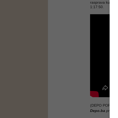
rasprava kulmini
1:17:50.
(DEPO PORTAL/
Depo.ba
pratite