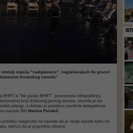
DEP
u emisiji osjeća "nadglasano", naglašavajući da govori
edstavnice hrvatskog naroda"
ija BHRT-a "Ne gasite BHRT", posvećena višegodišnjoj
titucionalnoj krizi državnog javnog servisa, otvorila je niz
titetskih pitanja, a debatu je posebno zaoštrila delegatkinja
mu naroda BiH
Marina Pendeš.
 početku reagovala na navode da je ranije izjavila kako ne
tu, ističući da je pogrešno citirana.