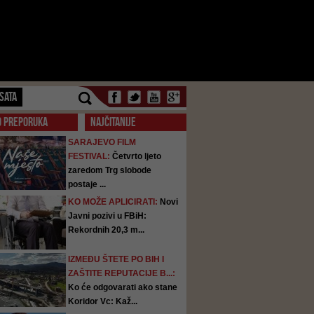
SATA
O PREPORUKA
NAJČITANIJE
SARAJEVO FILM
FESTIVAL:
Četvrto ljeto
zaredom Trg slobode
postaje ...
KO MOŽE APLICIRATI:
Novi
Javni pozivi u FBiH:
Rekordnih 20,3 m...
IZMEĐU ŠTETE PO BIH I
ZAŠTITE REPUTACIJE B...:
Ko će odgovarati ako stane
Koridor Vc: Kaž...