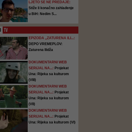
LJETO SE NE PREDAJE:
Stiže li konačno zahlađenje
u BiH: Nedim S...
O
TV
EPIZODA „ZATURENA ILI...:
DEPO VREMEPLOV:
Zaturena Ilidža
DOKUMENTARNI WEB
SERIJAL NA...:
Projekat
Una: Rijeka sa kulturom
(VIII)
DOKUMENTARNI WEB
SERIJAL NA...:
Projekat
Una: Rijeka sa kulturom
(VII)
DOKUMENTARNI WEB
SERIJAL NA...:
Projekat
Una: Rijeka sa kulturom (VI)