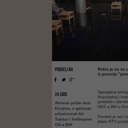
PODIJELI NA
Rekla je da se 
iz pozicije "pr
Specijalna emis
24 SATA
finansijskoj i ins
političkih i iden
Aktivan požar kod
HDZ-a BiH u Do
Konjica, u gašenju
učestvovali Air
Pendeš je već na
Tractor i helikopter
plaća RTV pretpla
OS-a BiH