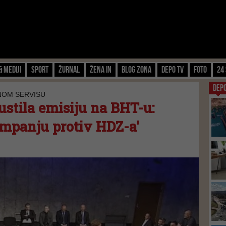
& Mediji
Sport
Žurnal
Žena IN
Blog zona
Depo TV
FOTO
24 
DEP
NOM SERVISU
stila emisiju na BHT-u:
kampanju protiv HDZ-a'