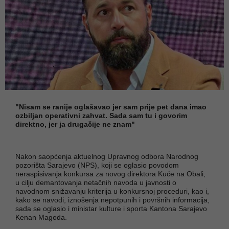
"Nisam se ranije oglašavao jer sam prije pet dana imao
ozbiljan operativni zahvat. Sada sam tu i govorim
direktno, jer ja drugačije ne znam"
Nakon saopćenja aktuelnog Upravnog odbora Narodnog
pozorišta Sarajevo (NPS), koji se oglasio povodom
neraspisivanja konkursa za novog direktora Kuće na Obali,
u cilju demantovanja netačnih navoda u javnosti o
navodnom snižavanju kriterija u konkursnoj proceduri, kao i,
kako se navodi, iznošenja nepotpunih i površnih informacija,
sada se oglasio i ministar kulture i sporta Kantona Sarajevo
Kenan Magoda.