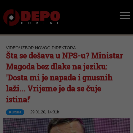
VIDEO/ IZBOR NOVOG DIREKTORA
Šta se dešava u NPS-u? Ministar
Magoda bez dlake na jeziku:
'Dosta mi je napada i gnusnih
laži... Vrijeme je da se čuje
istina!'
29.01.26, 14:31h
Kultura