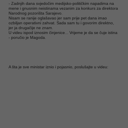
- Zadnjih dana svjedočim medijsko-političkim napadima na
mene i gnusnim neistinama vezanim za konkurs za direktora
Narodnog pozorišta Sarajevo.
Nisam se ranije oglašavao jer sam prije pet dana imao
ozbiljan operativni zahvat. Sada sam tu i govorim direktno,
jer ja drugačije ne znam.
U videu ispod iznosim činjenice... Vrijeme je da se čuje istina
- poručio je Magoda.
A šta je sve ministar iznio i pojasnio, poslušajte u videu: