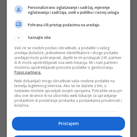
Personalizirano oglašavanje i sadržaj, mjerenje
oglašavanja i sadržaja, uvidi u publiku i razvoj usluga
Pohrana i/ili pristup podacima na uređaju
Saznajte više
Vaši će se osobni podaci obrađivati, a podatke s vašeg
uređaja (kolačiće, jedinstvene identifikatore i druge podatke
uređaja) može pohranjivati, dijeliti te im pristupati 241 partner
ili ih može upotrebljavati ova web-lokacija. Mi i naši partneri
možemo upotrebljavati precizne podatke o geolociranju.
Popis partnera.
Neki dobavljači mogu obrađivati vaše osobne podatke na
temelju legitimnog interesa. Ako se ne slažete s tim, u
nastavku možete upravljati svojim opcijama. Potražite vezu pri
dnu ove stranice ili na izborniku web-lokacije za upravljanje
pristankom ili povlačenje pristanka u postavkama privatnosti i
kolačića.
Pristajem