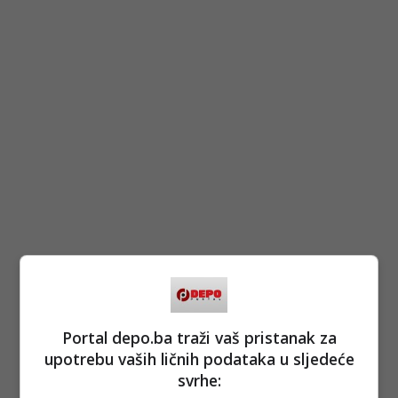
(DEPO PORTAL/ad)
PODIJELI NA
Portal depo.ba traži vaš pristanak za
upotrebu vaših ličnih podataka u sljedeće
Depo.ba
pratite putem društvenih mreža
Twitter
i
Facebook
svrhe: