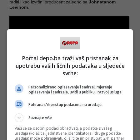
raditi i kao izvršni producent zajedno sa
Johnatanom
Levinom
.
Portal depo.ba traži vaš pristanak za
upotrebu vaših ličnih podataka u sljedeće
svrhe:
Personalizirano oglašavanje i sadržaj, mjerenje
oglašavanja i sadržaja, uvidi u publiku i razvoj usluga
Pohrana i/ili pristup podacima na uređaju
Saznajte više
(DEPO PORTAL/au)
Vaši će se osobni podaci obrađivati, a podatke s vašeg
PODIJELI NA
uređaja (kolačiće, jedinstvene identifikatore i druge podatke
uređaja) može pohranjivati, dijeliti te im pristupati 241 partner