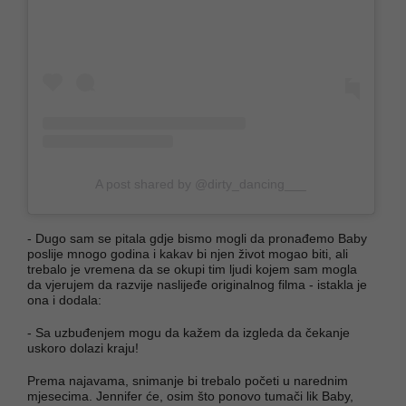
A post shared by @dirty_dancing___
- Dugo sam se pitala gdje bismo mogli da pronađemo Baby
poslije mnogo godina i kakav bi njen život mogao biti, ali
trebalo je vremena da se okupi tim ljudi kojem sam mogla
da vjerujem da razvije naslijeđe originalnog filma - istakla je
ona i dodala:
- Sa uzbuđenjem mogu da kažem da izgleda da čekanje
uskoro dolazi kraju!
Prema najavama, snimanje bi trebalo početi u narednim
mjesecima. Jennifer će, osim što ponovo tumači lik Baby,