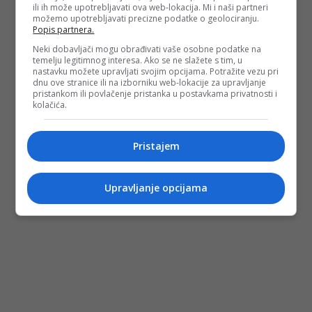
ili ih može upotrebljavati ova web-lokacija. Mi i naši partneri
možemo upotrebljavati precizne podatke o geolociranju.
Depo.ba
pratite putem društvenih mreža
Twitter
i
Facebook
Popis partnera.
Neki dobavljači mogu obrađivati vaše osobne podatke na
temelju legitimnog interesa. Ako se ne slažete s tim, u
nastavku možete upravljati svojim opcijama. Potražite vezu pri
dnu ove stranice ili na izborniku web-lokacije za upravljanje
pristankom ili povlačenje pristanka u postavkama privatnosti i
kolačića.
Pristajem
Upravljanje opcijama