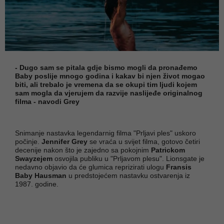
- Dugo sam se pitala gdje bismo mogli da pronađemo
Baby poslije mnogo godina i kakav bi njen život mogao
biti, ali trebalo je vremena da se okupi tim ljudi kojem
sam mogla da vjerujem da razvije naslijeđe originalnog
filma - navodi Grey
Snimanje nastavka legendarnig filma "Prljavi ples" uskoro
počinje.
Jennifer Grey
se vraća u svijet filma, gotovo četiri
decenije nakon što je zajedno sa pokojnim
Patrickom
Swayzejem
osvojila publiku u "Prljavom plesu". Lionsgate je
nedavno objavio da će glumica reprizirati ulogu
Fransis
Baby Hausman
u predstojećem nastavku ostvarenja iz
1987. godine.