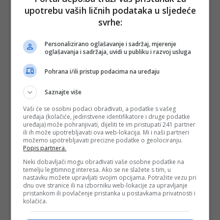
upotrebu vaših ličnih podataka u sljedeće
(DEPO PORTAL/au)
svrhe:
PODIJELI NA
Personalizirano oglašavanje i sadržaj, mjerenje
Depo.ba
pratite putem društvenih mreža
Twitter
i
Facebook
oglašavanja i sadržaja, uvidi u publiku i razvoj usluga
Pohrana i/ili pristup podacima na uređaju
Saznajte više
Vaši će se osobni podaci obrađivati, a podatke s vašeg
uređaja (kolačiće, jedinstvene identifikatore i druge podatke
uređaja) može pohranjivati, dijeliti te im pristupati 241 partner
ili ih može upotrebljavati ova web-lokacija. Mi i naši partneri
možemo upotrebljavati precizne podatke o geolociranju.
Popis partnera.
Neki dobavljači mogu obrađivati vaše osobne podatke na
temelju legitimnog interesa. Ako se ne slažete s tim, u
nastavku možete upravljati svojim opcijama. Potražite vezu pri
dnu ove stranice ili na izborniku web-lokacije za upravljanje
pristankom ili povlačenje pristanka u postavkama privatnosti i
kolačića.