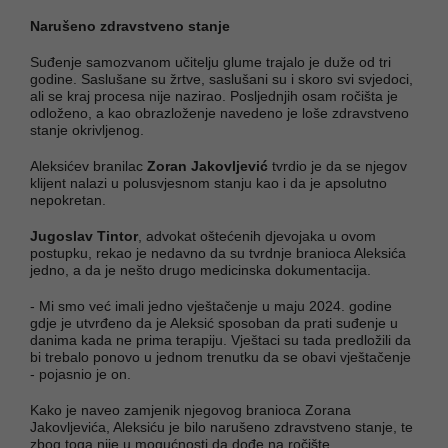
Narušeno zdravstveno stanje
Suđenje samozvanom učitelju glume trajalo je duže od tri
godine. Saslušane su žrtve, saslušani su i skoro svi svjedoci,
ali se kraj procesa nije nazirao. Posljednjih osam ročišta je
odloženo, a kao obrazloženje navedeno je loše zdravstveno
stanje okrivljenog.
Aleksićev branilac
Zoran Jakovljević
tvrdio je da se njegov
klijent nalazi u polusvjesnom stanju kao i da je apsolutno
nepokretan.
Jugoslav Tintor
, advokat oštećenih djevojaka u ovom
postupku, rekao je nedavno da su tvrdnje branioca Aleksića
jedno, a da je nešto drugo medicinska dokumentacija.
- Mi smo već imali jedno vještačenje u maju 2024. godine
gdje je utvrđeno da je Aleksić sposoban da prati suđenje u
danima kada ne prima terapiju. Vještaci su tada predložili da
bi trebalo ponovo u jednom trenutku da se obavi vještačenje
- pojasnio je on.
Kako je naveo zamjenik njegovog branioca Zorana
Jakovljevića, Aleksiću je bilo narušeno zdravstveno stanje, te
zbog toga nije u mogućnosti da dođe na ročište.