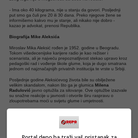
- Ima oko 40 kilograma, nije u stanju da govori. Posljednji
put smo ga čuli pre 20 ili 30 dana. Preko njegove žene se
informišemo kakvo mu je stanje, ali nikako nije dobro -
kazao je advokat, prenosi Republika.
Biografija Mike Aleksića
Miroslav Mika Aleksić rođen je 1952. godine u Beogradu.
Tokom višedecenijske karijere radio je kao režiser i
scenarista, ali je najveću prepoznatljivost stekao upravo kroz
pedagoški rad i vođenje škole glume, koja je dugo smatrana
jednom od najznačajnijih privatnih institucija te vrste u Srbiji.
Posljednje godine Aleksićevog života bile su obilježene
velikim skandalom, nakon što ga je glumica
Milena
Radulović
javno optužila za silovanje. Ove optužbe izazvale
su snažne reakcije u javnosti i otvorile širu raspravu o
zloupotrebama moći u svijetu glume i umjetnosti.
Slučaj je imao snažan odjek u regionu i ostavio dubok trag u
javnom i kulturnom prostoru, zbog čega će ime Miroslava
Mike Aleksića ostati upamćeno ne samo po njegovom radu,
već i po kontroverzama koje su pratile kraj njegove karijere i
života.
Portal depo.ba traži vaš pristanak za