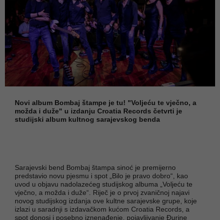
Novi album Bombaj štampe je tu! "Voljeću te vječno, a
možda i duže" u izdanju Croatia Records četvrti je
studijski album kultnog sarajevskog benda
Sarajevski bend Bombaj štampa sinoć je premijerno
predstavio novu pjesmu i spot „Bilo je pravo dobro“, kao
uvod u objavu nadolazećeg studijskog albuma „Voljeću te
vječno, a možda i duže“. Riječ je o prvoj zvaničnoj najavi
novog studijskog izdanja ove kultne sarajevske grupe, koje
izlazi u saradnji s izdavačkom kućom Croatia Records, a
spot donosi i posebno iznenađenje, pojavljivanje Đurine