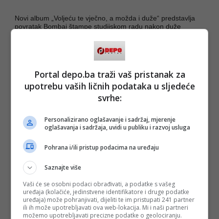
Novi album „Voljeću te vječno, a možda i duže“ predstavlja
povratak Bombaj štampe studijskom radu nakon duže
pauze. Album izlazi u februaru i na njemu je jedanaest
pjesama, a već sada je jasno da će izdanje donijeti spoj
prepoznatljivog autorskog rukopisa benda i savremenog
produkcijskog izraza, uz teme koje balansiraju između
intime, svakodnevice i karakteristične ironije.
Portal depo.ba traži vaš pristanak za
upotrebu vaših ličnih podataka u sljedeće
Bombaj štampa jedan je od najprepoznatljivijih bendova
regionalne rock scene, osnovan početkom osamdesetih
svrhe:
godina u Sarajevu. Tokom višedecenijske karijere bend je
izgradio snažan autorski identitet, ostavio niz kultnih
pjesama i albuma, te stekao status sastava koji je obilježio
Personalizirano oglašavanje i sadržaj, mjerenje
jednu generaciju, ali i ostao relevantan publici različitih
oglašavanja i sadržaja, uvidi u publiku i razvoj usluga
uzrasta.
Pohrana i/ili pristup podacima na uređaju
(DEPO PORTAL/ad)
Saznajte više
PODIJELI NA
Vaši će se osobni podaci obrađivati, a podatke s vašeg
uređaja (kolačiće, jedinstvene identifikatore i druge podatke
Depo.ba
pratite putem društvenih mreža
Twitter
i
Facebook
uređaja) može pohranjivati, dijeliti te im pristupati 241 partner
ili ih može upotrebljavati ova web-lokacija. Mi i naši partneri
možemo upotrebljavati precizne podatke o geolociranju.