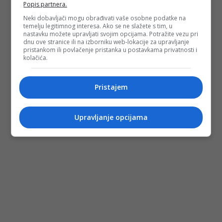
Popis partnera.
Neki dobavljači mogu obrađivati vaše osobne podatke na
temelju legitimnog interesa. Ako se ne slažete s tim, u
nastavku možete upravljati svojim opcijama. Potražite vezu pri
dnu ove stranice ili na izborniku web-lokacije za upravljanje
pristankom ili povlačenje pristanka u postavkama privatnosti i
kolačića.
Pristajem
Upravljanje opcijama