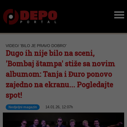
VIDEO/ 'BILO JE PRAVO DOBRO'
Dugo ih nije bilo na sceni,
'Bombaj štampa' stiže sa novim
albumom: Tanja i Đuro ponovo
zajedno na ekranu... Pogledajte
spot!
14.01.26, 12:07h
Nedjeljni magazin