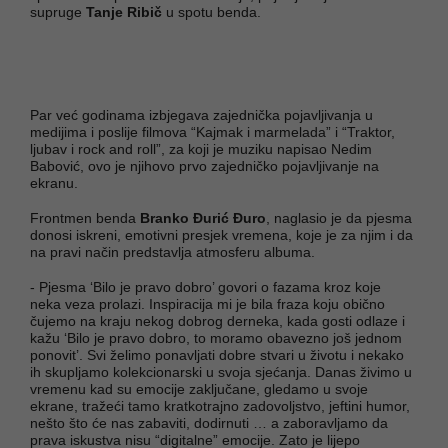
supruge
Tanje Ribič
u spotu benda.
Par već godinama izbjegava zajednička pojavljivanja u
medijima i poslije filmova “Kajmak i marmelada” i “Traktor,
ljubav i rock and roll”, za koji je muziku napisao Nedim
Babović, ovo je njihovo prvo zajedničko pojavljivanje na
ekranu.
Frontmen benda
Branko Đurić Đuro
, naglasio je da pjesma
donosi iskreni, emotivni presjek vremena, koje je za njim i da
na pravi način predstavlja atmosferu albuma.
- Pjesma ‘Bilo je pravo dobro’ govori o fazama kroz koje
neka veza prolazi. Inspiracija mi je bila fraza koju obično
čujemo na kraju nekog dobrog derneka, kada gosti odlaze i
kažu ‘Bilo je pravo dobro, to moramo obavezno još jednom
ponovit’. Svi želimo ponavljati dobre stvari u životu i nekako
ih skupljamo kolekcionarski u svoja sjećanja. Danas živimo u
vremenu kad su emocije zaključane, gledamo u svoje
ekrane, tražeći tamo kratkotrajno zadovoljstvo, jeftini humor,
nešto što će nas zabaviti, dodirnuti … a zaboravljamo da
prava iskustva nisu “digitalne” emocije. Zato je lijepo