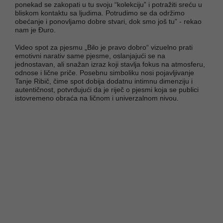
ponekad se zakopati u tu svoju “kolekciju” i potražiti sreću u
bliskom kontaktu sa ljudima. Potrudimo se da održimo
obećanje i ponovljamo dobre stvari, dok smo još tu” - rekao
nam je Đuro.
Video spot za pjesmu „Bilo je pravo dobro“ vizuelno prati
emotivni narativ same pjesme, oslanjajući se na
jednostavan, ali snažan izraz koji stavlja fokus na atmosferu,
odnose i lične priče. Posebnu simboliku nosi pojavljivanje
Tanje Ribič, čime spot dobija dodatnu intimnu dimenziju i
autentičnost, potvrđujući da je riječ o pjesmi koja se publici
istovremeno obraća na ličnom i univerzalnom nivou.