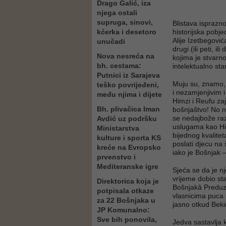
Drago Galić, iza
njega ostali
supruga, sinovi,
Blistava isprazn
kćerka i desetoro
historijska pobj
Alije Izetbegović
unučadi
drugi (ili peti, 
Nova nesreća na
kojima je stvarno
bh. cestama:
intelektualno st
Putnici iz Sarajeva
Muju su, znamo, u
teško povrijeđeni,
i nezamjenjivim 
među njima i dijete
Himzi i Reufu zaj
Bh. plivačica Iman
bošnjaštvo! No ne
se nedajbože raz
Avdić uz podršku
uslugama kao Him
Ministarstva
bijednog kvalite
kulture i sporta KS
poslati djecu na 
kreće na Evropsko
iako je Bošnjak –
prvenstvo i
Mediteranske igre
Sjeća se da je n
vrijeme dobio st
Direktorica koja je
Bošnjakâ Preduz
potpisala otkaze
vlasnicima puca 
za 22 Bošnjaka u
jasno otkud Beki
JP Komunalno:
Sve bih ponovila,
Jedva sastavlja 