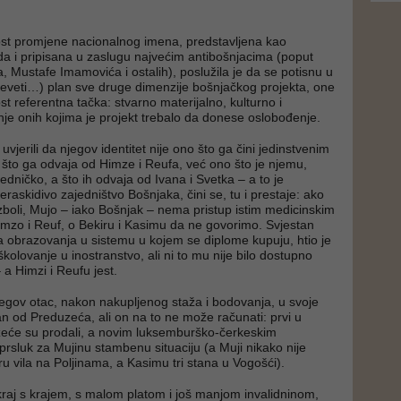
ost promjene nacionalnog imena, predstavljena kao
eda i pripisana u zaslugu najvećim antibošnjacima (poput
a, Mustafe Imamovića i ostalih), poslužila je da se potisnu u
ili deveti…) plan sve druge dimenzije bošnjačkog projekta, one
st referentna tačka: stvarno materijalno, kulturno i
anje onih kojima je projekt trebalo da donese oslobođenje.
vjerili da njegov identitet nije ono što ga čini jedinstvenim
i što ga odvaja od Himze i Reufa, već ono što je njemu,
edničko, a što ih odvaja od Ivana i Svetka – a to je
raskidivo zajedništvo Bošnjaka, čini se, tu i prestaje: ako
boli, Mujo – iako Bošnjak – nema pristup istim medicinskim
zo i Reuf, o Bekiru i Kasimu da ne govorimo. Svjestan
ta obrazovanja u sistemu u kojem se diplome kupuju, htio je
školovanje u inostranstvo, ali ni to mu nije bilo dostupno
 a Himzi i Reufu jest.
jegov otac, nakon nakupljenog staža i bodovanja, u svoje
an od Preduzeća, ali on na to ne može računati: prvi u
eće su prodali, a novim luksemburško-čerkeskim
prsluk za Mujinu stambenu situaciju (a Muji nikako nije
ru vila na Poljinama, a Kasimu tri stana u Vogošći).
kraj s krajem, s malom platom i još manjom invalidninom,