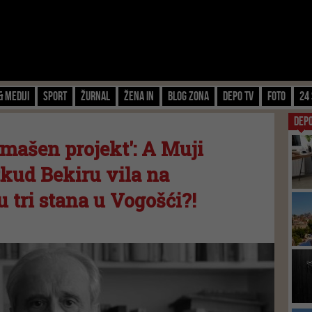
& Mediji
Sport
Žurnal
Žena IN
Blog zona
Depo TV
FOTO
24 
DEP
mašen projekt': A Muji
tkud Bekiru vila na
 tri stana u Vogošći?!