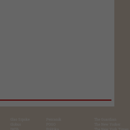
Glas Srpske
Pešćanik
The Guardian
Globus
POGO
The New Yorker
IMDb
Politika
The New York Times