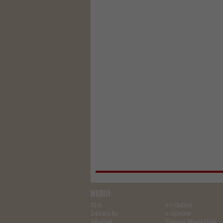
MEDIJI
Blin
e-! Online
24sata.hr
e-novine
Alternet
Empire Magazine