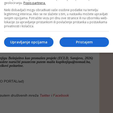
geolociranju.
Popis partnera.
lna čitalačka publika može se podijeliti u dvije grupe: oni
Neki dobavljači mogu obrađivati vaše osobne podatke na temelju
legitimnog interesa. Ako se ne slažete s tim, u nastavku možete upravljati
doci raspada Jugoslavije, postjugoslovenskih ratova i
svojim opcijama. Potražite vezu pri dnu ove stranice ili na izborniku web-
vih država na osnovu etnokulturnih identiteta (uključivo i
lokacije za upravljanje pristankom ili povlačenje pristanka u postavkama
 koji to iskustvo nemaju pa su im Haverićeva objašnjenja
privatnosti i kolačića.
e dodatne informacije i analize – a mogu ih naći u ranijim
ora, kakva su "I vrapci na grani" i "Ethnos i demokratija".
Upravljanje opcijama
Pristajem
njigu Bošnjaštvo kao promašen projekt (ECLD, Sarajevo, 2026)
možete naručiti pouzećem putem maila
kupiknjigu@nomad.ba
,
škovi poštarine.
O PORTAL/ad)
 putem društvenih mreža
Twitter
i
Facebook