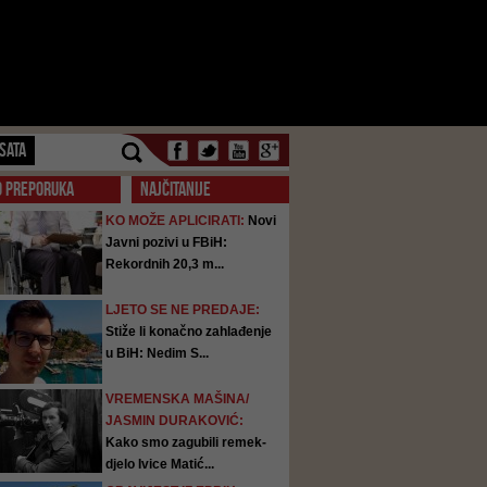
SATA
O PREPORUKA
NAJČITANIJE
KO MOŽE APLICIRATI:
Novi
Javni pozivi u FBiH:
Rekordnih 20,3 m...
LJETO SE NE PREDAJE:
Stiže li konačno zahlađenje
u BiH: Nedim S...
VREMENSKA MAŠINA/
JASMIN DURAKOVIĆ:
Kako smo zagubili remek-
djelo Ivice Matić...