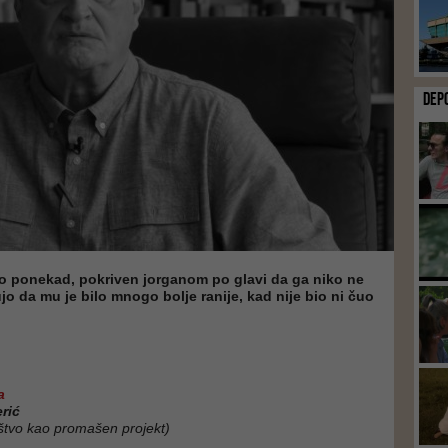
DEP
o ponekad, pokriven jorganom po glavi da ga niko ne
ujo da mu je bilo mnogo bolje ranije, kad nije bio ni čuo
a
erić
aštvo kao promašen projekt)