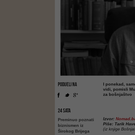
PODIJELI NA
I ponekad, sam
vidi, pomisli M
za bošnjaštvo
24 SATA
Izvor:
Nomad.b
Preminuo poznati
Piše: Tarik Hav
biznismen iz
(iz knjige Bošnj
Širokog Brijega