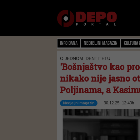
Info dana
Nedjeljni magazin
Kultura 
O JEDNOM IDENTITETU
'Bošnjaštvo kao pro
nikako nije jasno o
Poljinama, a Kasimu
30.12.25, 12:40h
Nedjeljni magazin