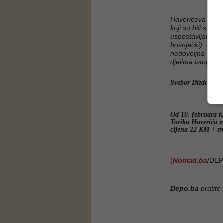
Haverićeva virtue
koji su bili svje
uspostavljanja no
bošnjački), i oni
nedovoljna i traž
djelima istog aut
Svebor Dizdarević
Od 10. februara k
Tarika Haverića 
cijena 22 KM + tro
(
Nomad.ba
/DEP
Depo.ba
pratite