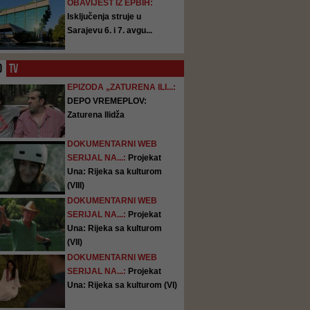
OBAVIJEST IZ EPBIH:
Isključenja struje u
Sarajevu 6. i 7. avgu...
O
TV
EPIZODA „ZATURENA ILI...:
DEPO VREMEPLOV:
Zaturena Ilidža
DOKUMENTARNI WEB
SERIJAL NA...:
Projekat
Una: Rijeka sa kulturom
(VIII)
DOKUMENTARNI WEB
SERIJAL NA...:
Projekat
Una: Rijeka sa kulturom
(VII)
DOKUMENTARNI WEB
SERIJAL NA...:
Projekat
Una: Rijeka sa kulturom (VI)