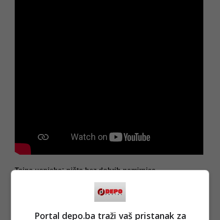
Tajna uspjeha: ništa bez dobrih namirnica
Uoči blagdana, Karapandža ne odbija ni televizijska
gostovanja ni novinske intervjue. Sa zadovoljstvom dijeli
savjete i recepte, ističući da velikih tajni – nema.
Portal depo.ba traži vaš pristanak za