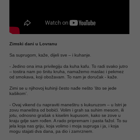
Zimski dani u Lovranu
Sa suprugom, kaže, dijeli sve – i kuhanje.
- Jedino ona ima privilegiju da kuha kafu. To radi svako jutro
– tostira nam po šnitu kruha, namažemo maslac i pekmez
od smokava, koji obožavam. To nam je doručak - kaže.
Zimi se u njihovoj kuhinji često nađe nešto ‘što se jede
kašikom’.
- Ovaj vikend ću napraviti maneštru s kukuruzom – u Istri je
zovu maneštra od bobići. Volim i grah sa suhim mesom, ili
jotu, odnosno grašak s kiselim kupusom, kako se zove u
kraju gdje sam rođen. A rado pripremam i pasta fažol. To su
jela koja nas griju, koja volimo i moja supruga i ja, i koja
mogu stajati dva dana, pa dio i zamrznem.