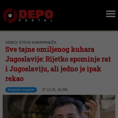
VIDEO/ STEVO KARAPANDŽA
Sve tajne omiljenog kuhara
Jugoslavije: Rijetko spominje rat
i Jugoslaviju, ali jedno je ipak
rekao
27.12.25, 16:20h
Nedjeljni magazin