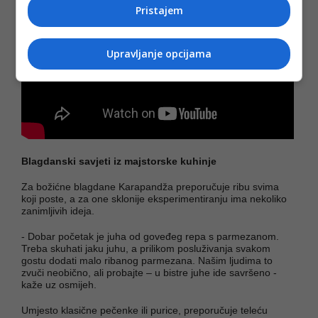
Pristajem
Upravljanje opcijama
Blagdanski savjeti iz majstorske kuhinje
Za božićne blagdane Karapandža preporučuje ribu svima
koji poste, a za one sklonije eksperimentiranju ima nekoliko
zanimljivih ideja.
- Dobar početak je juha od goveđeg repa s parmezanom.
Treba skuhati jaku juhu, a prilikom posluživanja svakom
gostu dodati malo ribanog parmezana. Našim ljudima to
zvuči neobično, ali probajte – u bistre juhe ide savršeno -
kaže uz osmijeh.
Umjesto klasične pečenke ili purice, preporučuje teleću