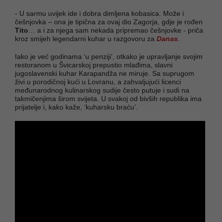
- U sarmu uvijek ide i dobra dimljena kobasica. Može i
češnjovka – ona je tipična za ovaj dio Zagorja, gdje je rođen
Tito
… a i za njega sam nekada pripremao češnjovke - priča
kroz smijeh legendarni kuhar u razgovoru za
Danas
.
Iako je već godinama ‘u penziji’, otkako je upravljanje svojim
restoranom u Švicarskoj prepustio mlađima, slavni
jugoslavenski kuhar Karapandža ne miruje. Sa suprugom
živi u porodičnoj kući u Lovranu, a zahvaljujući licenci
međunarodnog kulinarskog sudije često putuje i sudi na
takmičenjima širom svijeta. U svakoj od bivših republika ima
prijatelje i, kako kaže, ‘kuharsku braću’.