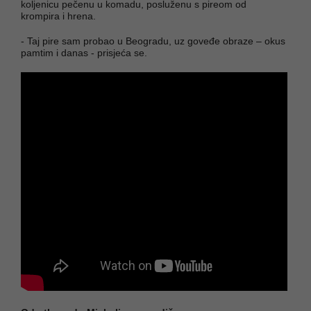
koljenicu pečenu u komadu, posluženu s pireom od
krompira i hrena.
- Taj pire sam probao u Beogradu, uz goveđe obraze – okus
pamtim i danas - prisjeća se.