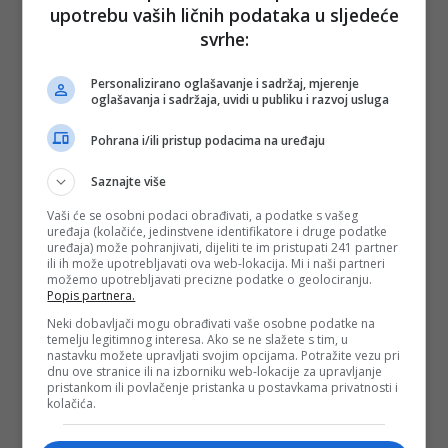
- Kvalitetne, dobre i svježe namirnice, što više prirodnog, i
upotrebu vaših ličnih podataka u sljedeće
talent bez kojeg se ne može - naglašava kroz smijeh nosilacj
svrhe:
francuskog ordena Gastronomskog viteza.
Njegova svakodnevica u Lovranu zvuči gotovo idilično.
Personalizirano oglašavanje i sadržaj, mjerenje
oglašavanja i sadržaja, uvidi u publiku i razvoj usluga
- Kad s prozora vidim svjetla ribarskih barki, znam da će u
sedam ujutro biti svježe girice i srdele. Odem do nona koje
Pohrana i/ili pristup podacima na uređaju
prodaju povrće, pa do ribarnice gdje mi cure očiste ribu. Za
to vrijeme popijem kafu i pročitam novine. Kad se vratim,
riba me čeka – očišćena. To je uživanje od života.
Saznajte više
Za dobra zimska jela, dodaje, uvijek posegne za domaćim
Vaši će se osobni podaci obrađivati, a podatke s vašeg
sastojcima:
uređaja (kolačiće, jedinstvene identifikatore i druge podatke
uređaja) može pohranjivati, dijeliti te im pristupati 241 partner
ili ih može upotrebljavati ova web-lokacija. Mi i naši partneri
- Tražim od mesara neku staru kost od pršuta, dobar grah,
možemo upotrebljavati precizne podatke o geolociranju.
ništa brašno, ništa zaprška – sve prirodno. To je cijela tajna.
Popis partnera.
A ono što jelo čini posebnim, to je vaš talent.
Neki dobavljači mogu obrađivati vaše osobne podatke na
temelju legitimnog interesa. Ako se ne slažete s tim, u
nastavku možete upravljati svojim opcijama. Potražite vezu pri
dnu ove stranice ili na izborniku web-lokacije za upravljanje
pristankom ili povlačenje pristanka u postavkama privatnosti i
kolačića.