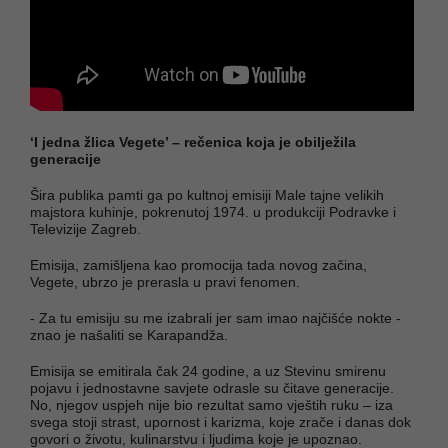
‘I jedna žlica Vegete’ – rečenica koja je obilježila
generacije
Šira publika pamti ga po kultnoj emisiji Male tajne velikih
majstora kuhinje, pokrenutoj 1974. u produkciji Podravke i
Televizije Zagreb.
Emisija, zamišljena kao promocija tada novog začina,
Vegete, ubrzo je prerasla u pravi fenomen.
- Za tu emisiju su me izabrali jer sam imao najčišće nokte -
znao je našaliti se Karapandža.
Emisija se emitirala čak 24 godine, a uz Stevinu smirenu
pojavu i jednostavne savjete odrasle su čitave generacije.
No, njegov uspjeh nije bio rezultat samo vještih ruku – iza
svega stoji strast, upornost i karizma, koje zrače i danas dok
govori o životu, kulinarstvu i ljudima koje je upoznao.