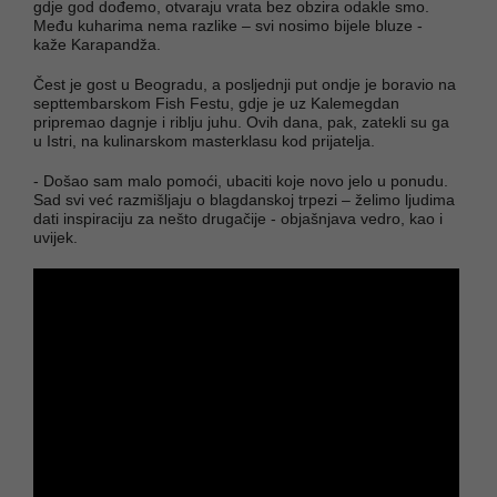
gdje god dođemo, otvaraju vrata bez obzira odakle smo.
Među kuharima nema razlike – svi nosimo bijele bluze -
kaže Karapandža.
Čest je gost u Beogradu, a posljednji put ondje je boravio na
septtembarskom Fish Festu, gdje je uz Kalemegdan
pripremao dagnje i riblju juhu. Ovih dana, pak, zatekli su ga
u Istri, na kulinarskom masterklasu kod prijatelja.
- Došao sam malo pomoći, ubaciti koje novo jelo u ponudu.
Sad svi već razmišljaju o blagdanskoj trpezi – želimo ljudima
dati inspiraciju za nešto drugačije - objašnjava vedro, kao i
uvijek.