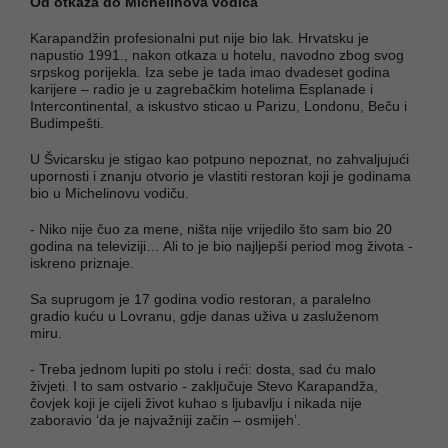
Od otkaza do Michelinova vodiča
Karapandžin profesionalni put nije bio lak. Hrvatsku je
napustio 1991., nakon otkaza u hotelu, navodno zbog svog
srpskog porijekla. Iza sebe je tada imao dvadeset godina
karijere – radio je u zagrebačkim hotelima Esplanade i
Intercontinental, a iskustvo sticao u Parizu, Londonu, Beču i
Budimpešti.
U Švicarsku je stigao kao potpuno nepoznat, no zahvaljujući
upornosti i znanju otvorio je vlastiti restoran koji je godinama
bio u Michelinovu vodiču.
- Niko nije čuo za mene, ništa nije vrijedilo što sam bio 20
godina na televiziji… Ali to je bio najljepši period mog života -
iskreno priznaje.
Sa suprugom je 17 godina vodio restoran, a paralelno
gradio kuću u Lovranu, gdje danas uživa u zasluženom
miru.
- Treba jednom lupiti po stolu i reći: dosta, sad ću malo
živjeti. I to sam ostvario - zaključuje Stevo Karapandža,
čovjek koji je cijeli život kuhao s ljubavlju i nikada nije
zaboravio ‘da je najvažniji začin – osmijeh’.