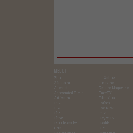
MEDIJI
Blin
e-! Online
24sata.hr
e-novine
Alternet
Empire Magazine
Associated Press
FaceTV
Artforum
Filmofilia
B92
Forbes
BBC
Fox News
Blic
FTV
Blinx
Hayat TV
Bussiness.hr
Health
CNN
HRT