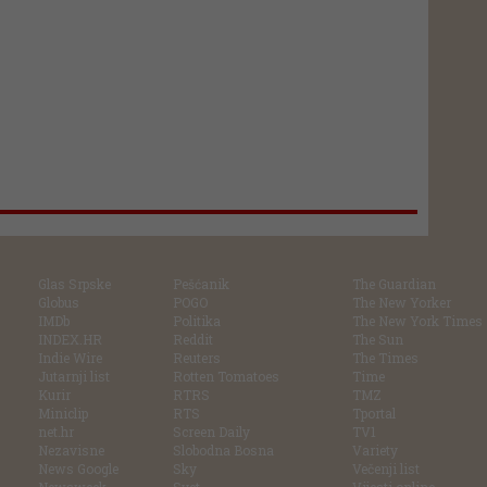
Glas Srpske
Pešćanik
The Guardian
Globus
POGO
The New Yorker
IMDb
Politika
The New York Times
INDEX.HR
Reddit
The Sun
Indie Wire
Reuters
The Times
Jutarnji list
Rotten Tomatoes
Time
Kurir
RTRS
TMZ
Miniclip
RTS
Tportal
net.hr
Screen Daily
TV1
Nezavisne
Slobodna Bosna
Variety
News Google
Sky
Večenji list