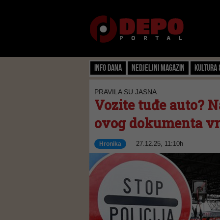
Info dana
Nedjeljni magazin
Kultura 
PRAVILA SU JASNA
Vozite tuđe auto? N
ovog dokumenta vr
27.12.25, 11:10h
Hronika