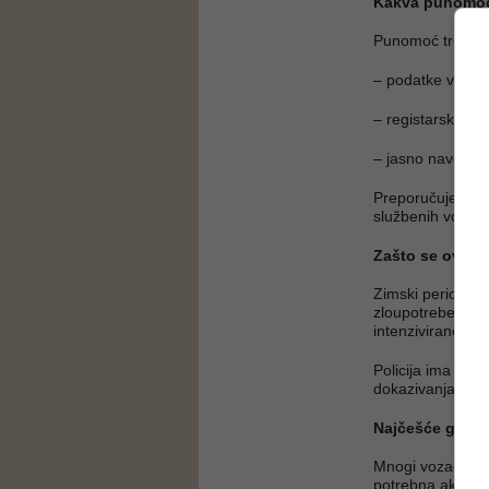
Kakva punomoć 
Punomoć treba sa
– podatke vozač
– registarsku oz
– jasno navedenu
Preporučuje se d
službenih vozila 
Zašto se ovo pr
Zimski period do
zloupotrebe vozi
intenzivirane, p
Policija ima prav
dokazivanja je is
Najčešće grešk
Mnogi vozači mis
potrebna ako je a