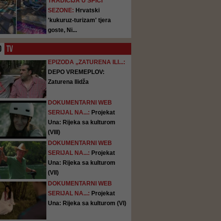
TRADICIJA U ŠPICI
SEZONE:
Hrvatski
'kukuruz-turizam' tjera
goste, Ni...
O
TV
EPIZODA „ZATURENA ILI...:
DEPO VREMEPLOV:
Zaturena Ilidža
DOKUMENTARNI WEB
SERIJAL NA...:
Projekat
Una: Rijeka sa kulturom
(VIII)
DOKUMENTARNI WEB
SERIJAL NA...:
Projekat
Una: Rijeka sa kulturom
(VII)
DOKUMENTARNI WEB
SERIJAL NA...:
Projekat
Una: Rijeka sa kulturom (VI)