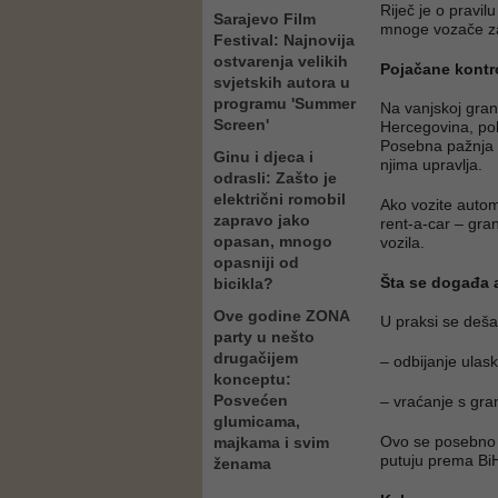
Riječ je o pravil
Sarajevo Film
mnoge vozače z
Festival: Najnovija
ostvarenja velikih
Pojačane kontro
svjetskih autora u
programu 'Summer
Na vanjskoj gran
Screen'
Hercegovina, poli
Posebna pažnja p
Ginu i djeca i
njima upravlja.
odrasli: Zašto je
električni romobil
Ako vozite automo
zapravo jako
rent-a-car – gra
opasan, mnogo
vozila.
opasniji od
Šta se događa
bicikla?
Ove godine ZONA
U praksi se deša
party u nešto
drugačijem
– odbijanje ulaska
konceptu:
Posvećen
– vraćanje s gra
glumicama,
Ovo se posebno od
majkama i svim
putuju prema BiH
ženama