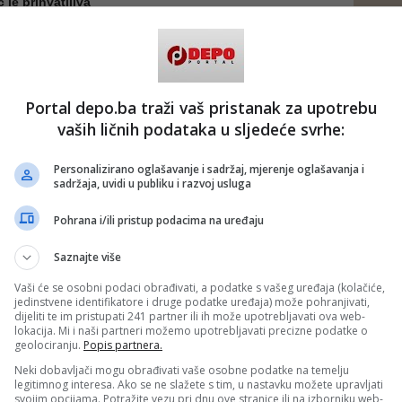
je prihvatljiva
državati: – ime i prezime vlasnika vozila
a
naku vozila
Portal depo.ba traži vaš pristanak za upotrebu
vaših ličnih podataka u sljedeće svrhe:
 dozvolu za upravljanje i prelazak granice
a dokument bude ovjeren kod notara ili općine, a u slučaju
Personalizirano oglašavanje i sadržaj, mjerenje oglašavanja i
i s pečatom firme.
sadržaja, uvidi u publiku i razvoj usluga
avilo sada strože provodi
Pohrana i/ili pristup podacima na uređaju
nosi pojačan promet, ali i povećan broj pokušaja
la. Upravo zbog toga su kontrole na granicama
Saznajte više
osebno prema zemljama koje nisu članice EU.
Vaši će se osobni podaci obrađivati, a podatke s vašeg uređaja (kolačiće,
jedinstvene identifikatore i druge podatke uređaja) može pohranjivati,
o posumnjati u zakonitost korištenja vozila, a teret
dijeliti te im pristupati 241 partner ili ih može upotrebljavati ova web-
ključivo na vozaču.
lokacija. Mi i naši partneri možemo upotrebljavati precizne podatke o
geolociranju.
Popis partnera.
e putnika
Neki dobavljači mogu obrađivati vaše osobne podatke na temelju
le da je dovoljna saobraćajna dozvola ili da punomoć “nije
legitimnog interesa. Ako se ne slažete s tim, u nastavku možete upravljati
uto od supruge ili roditelja”. U praksi, to više ne prolazi.
svojim opcijama. Potražite vezu pri dnu ove stranice ili na izborniku web-