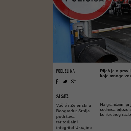
PODIJELI NA
Riječ je o pravi
koje mnoge vo
24 SATA
Na graničnim pri
Vučić i Zelenski u
sedmica bilježe 
Beogradu: Srbija
konkretnog razlo
podržava
teritorijalni
integritet Ukrajine