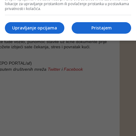
lokacije za upravljanje pristankom ili povlačenje pristanka u postavkama
privatnosti i kolačića.
šava da porodice s djecom budu vraćene s granice jer
n papir.
ke
Upravljanje opcijama
Pristajem
ko hrvatsko-bosanskih graničnih prijelaza u narednim
te tuđe vozilo, punomoć stavite uz lične dokumente prije
ete izbjeći sate čekanja, stres i povratak kući.
EPO PORTAL/af)
 putem društvenih mreža
Twitter
i
Facebook