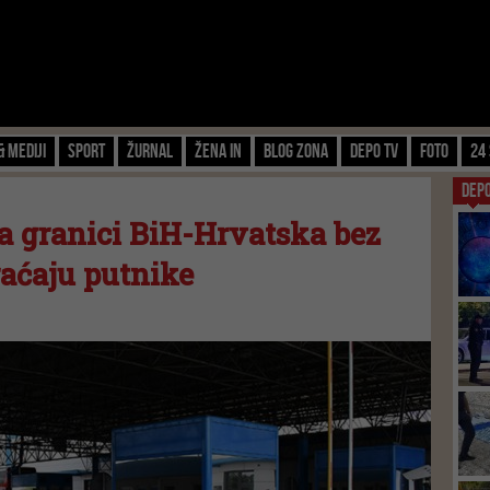
& Mediji
Sport
Žurnal
Žena IN
Blog zona
Depo TV
FOTO
24 
DEP
a granici BiH-Hrvatska bez
aćaju putnike