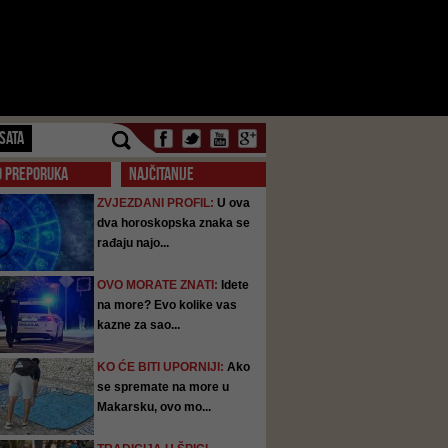
SATA
O PREPORUKA
NAJČITANIJE
ZVJEZDANI PROFIL:
U ova
dva horoskopska znaka se
rađaju najo...
OVO MORATE ZNATI:
Idete
na more? Evo kolike vas
kazne za sao...
KO ĆE BITI UPORNIJI:
Ako
se spremate na more u
Makarsku, ovo mo...