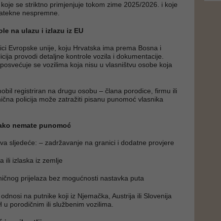
u koje se striktno primjenjuje tokom zime 2025/2026. i koje
atekne nespremne.
le na ulazu i izlazu iz EU
ici Evropske unije, koju Hrvatska ima prema Bosna i
cija provodi detaljne kontrole vozila i dokumentacije.
osvećuje se vozilima koja nisu u vlasništvu osobe koja
bil registriran na drugu osobu – člana porodice, firmu ili
nična policija može zatražiti pisanu punomoć vlasnika
 ako nemate punomoć
va sljedeće: – zadržavanje na granici i dodatne provjere
 ili izlaska iz zemlje
ničnog prijelaza bez mogućnosti nastavka puta
nosi na putnike koji iz Njemačka, Austrija ili Slovenija
 u porodičnim ili službenim vozilima.