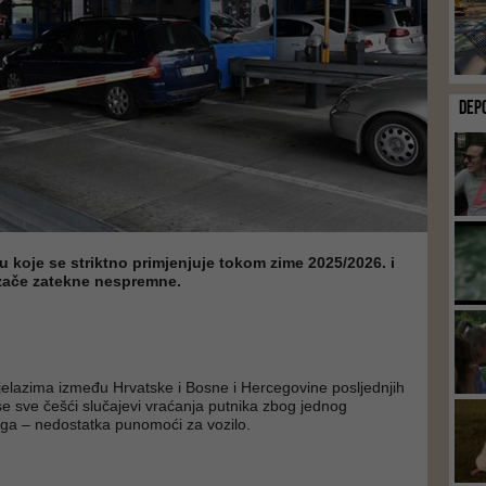
DEP
lu koje se striktno primjenjuje tokom zime 2025/2026. i
zače zatekne nespremne.
jelazima između Hrvatske i Bosne i Hercegovine posljednjih
se sve češći slučajevi vraćanja putnika zbog jednog
ga – nedostatka punomoći za vozilo.