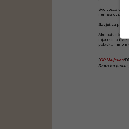
Sve češće se de
nemaju ovaj jeda
Savjet za putni
Ako putujete pre
mjesecima i vozi
polaska. Time mož
(
GP Maljevac
/D
Depo.ba
pratite