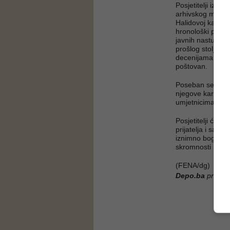
Posjetitelji izlo
arhivskog materij
Halidovoj karijer
hronološki prođe 
javnih nastupa, 
prošlog stoljeća
decenijama muzič
poštovan.
Poseban segment 
njegove karijere
umjetnicima iz ci
Posjetitelji će t
prijatelja i sara
iznimno bogatoj k
skromnosti i vel
(FENA/dg)
Depo.ba
pratite