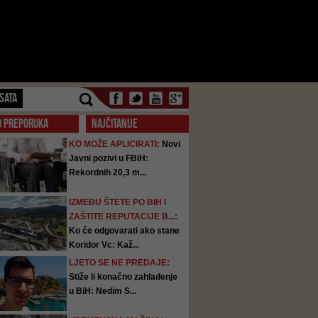
SATA
O PREPORUKA
NAJČITANIJE
KO MOŽE APLICIRATI:
Novi
Javni pozivi u FBiH:
Rekordnih 20,3 m...
IZMEĐU ŠTETE PO BIH I
ZAŠTITE REPUTACIJE B...:
Ko će odgovarati ako stane
Koridor Vc: Kaž...
LJETO SE NE PREDAJE:
Stiže li konačno zahlađenje
u BiH: Nedim S...