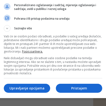
žbe će imati priliku pored brojne foto-dokumentacije i
Personalizirano oglašavanje i sadržaj, mjerenje oglašavanja i
ala koji je prezentiran, pročitati i njene autorske tekstove o
sadržaja, uvidi u publiku i razvoj usluga
i i njegovim bliskim saradnicima. Biće to prilika svakome da
kroz život i stvaralaštvo Halida Bešlića – od njegovih prvih
Pohrana i/ili pristup podacima na uređaju
preko kultnih albuma osamdesetih i devedesetih godina
, pa sve do savremenog perioda, u kojem je uprkos
kog stvaralaštva iza sebe, ostao jednako voljen i
Saznajte više
Vaši će se osobni podaci obrađivati, a podatke s vašeg uređaja (kolačiće,
izložbe posvećen je najprepoznatljivijim trenucima
jedinstvene identifikatore i druge podatke uređaja) može pohranjivati,
, legendarnim koncertima, kao i saradnjom sa muzičkim
dijeliti te im pristupati 241 partner ili ih može upotrebljavati ova web-
jelog regiona.
lokacija. Mi i naši partneri možemo upotrebljavati precizne podatke o
geolociranju.
Popis partnera.
akođer imati priliku da pročitaju svjedočanstva kolega,
Neki dobavljači mogu obrađivati vaše osobne podatke na temelju
dnika Halida Bešlića, izjave i osvrte koji govore o njegovoj
legitimnog interesa. Ako se ne slažete s tim, u nastavku možete upravljati
arijeri, umjetničkom putu, ali prije svega o njegovoj toplini,
svojim opcijama. Potražite vezu pri dnu ove stranice ili na izborniku web-
ikom srcu.
lokacije za upravljanje pristankom ili povlačenje pristanka u postavkama
privatnosti i kolačića.
 putem društvenih mreža
Twitter
i
Facebook
Upravljanje opcijama
Pristajem