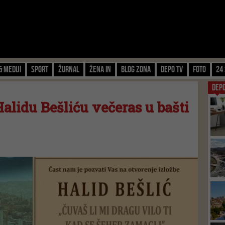
& Mediji
Sport
Žurnal
Žena IN
Blog zona
Depo TV
FOTO
24 
DEP
alidu Bešliću večeras u bašti