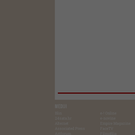
MEDIJI
Blin
e-! Online
24sata.hr
e-novine
Alternet
Empire Magazine
Associated Press
FaceTV
Artforum
Filmofilia