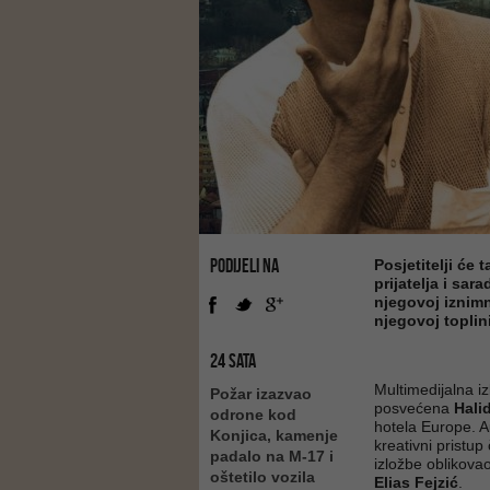
PODIJELI NA
Posjetitelji će 
prijatelja i sar
njegovoj iznimn
njegovoj toplin
24 SATA
Multimedijalna iz
Požar izazvao
posvećena
Hali
odrone kod
hotela Europe. Au
Konjica, kamenje
kreativni pristup
padalo na M-17 i
izložbe oblikova
oštetilo vozila
Elias Fejzić
.