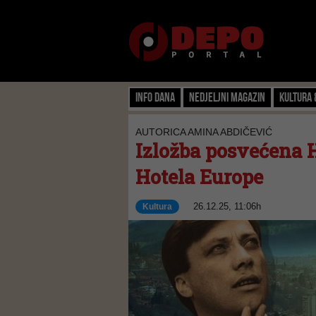
Info dana
Nedjeljni magazin
Kultura 
AUTORICA AMINA ABDIČEVIĆ
Izložba posvećena H
Hotela Europe
26.12.25, 11:06h
Kultura