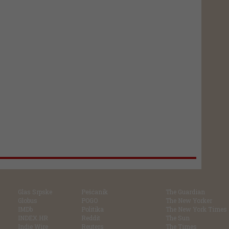
Glas Srpske
Pešćanik
The Guardian
Globus
POGO
The New Yorker
IMDb
Politika
The New York Times
INDEX.HR
Reddit
The Sun
Indie Wire
Reuters
The Times