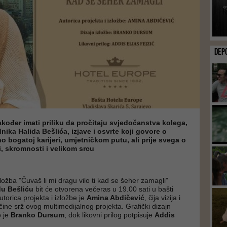
DEP
također imati priliku da pročitaju svjedočanstva kolega,
adnika Halida Bešlića, izjave i osvrte koji govore o
o bogatoj karijeri, umjetničkom putu, ali prije svega o
i, skromnosti i velikom srcu
ložba "Čuvaš li mi dragu vilo ti kad se šeher zamagli"
du Bešliću
bit će otvorena večeras u 19.00 sati u bašti
torica projekta i izložbe je
Amina Abdičević
, čija vizija i
 čine srž ovog multimedijalnog projekta. Grafički dizajn
o je
Branko Dursum
, dok likovni prilog potpisuje
Addis