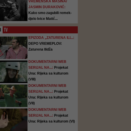
VREMENSKA MAŠINA/
JASMIN DURAKOVIĆ:
Kako smo zagubili remek-
djelo Ivice Matić...
O
TV
EPIZODA „ZATURENA ILI...:
DEPO VREMEPLOV:
Zaturena Ilidža
DOKUMENTARNI WEB
SERIJAL NA...:
Projekat
Una: Rijeka sa kulturom
(VIII)
DOKUMENTARNI WEB
SERIJAL NA...:
Projekat
Una: Rijeka sa kulturom
(VII)
DOKUMENTARNI WEB
SERIJAL NA...:
Projekat
Una: Rijeka sa kulturom (VI)